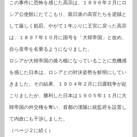
この事件に恐怖を感じた高宗は、１８９６年２月にロ
シア公使館にたてこもり、親日派の高官たちを逆賊と
して厳しく処罰。やがて１年ぶりに王宮に戻った高宗
は、１８９７年１０月に国号を「大韓帝国」と改め、
自ら皇帝を名乗るようになりました。
ロシアが大韓帝国の後ろ楯になっていることに危機感
を感じた日本は、ロシアとの対決姿勢を鮮明にしてい
きました。その結果、１９０４年２月に日露戦争が起
こりましたが、勝利した日本は１９０５年１１月に大
韓帝国の外交権を奪い、首都の漢陽に統監府を設置し
て内政にも干渉しました。
（ページ２に続く）