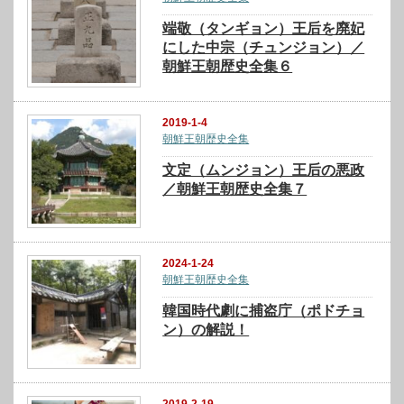
端敬（タンギョン）王后を廃妃
にした中宗（チュンジョン）／
朝鮮王朝歴史全集６
2019-1-4
朝鮮王朝歴史全集
文定（ムンジョン）王后の悪政
／朝鮮王朝歴史全集７
2024-1-24
朝鮮王朝歴史全集
韓国時代劇に捕盗庁（ポドチョ
ン）の解説！