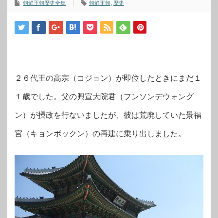
朝鮮王朝歴史全集
朝鮮王朝
,
歴史
２６代王の高宗（コジョン）が即位したときにまだ１
１歳でした。父の興宣大院君（フンソンデウォング
ン）が摂政を行ないましたが、彼は荒廃していた景福
宮（キョンボックン）の再建に乗り出しました。