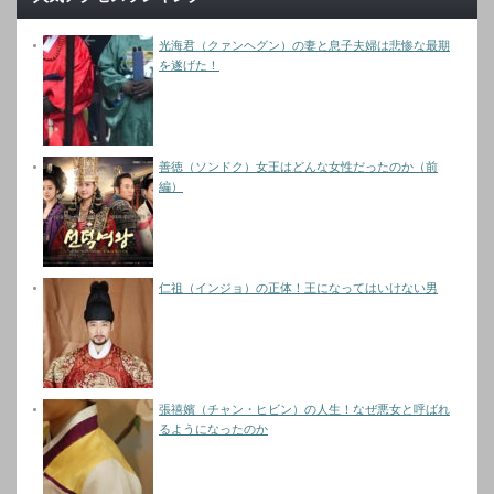
光海君（クァンヘグン）の妻と息子夫婦は悲惨な最期
を遂げた！
善徳（ソンドク）女王はどんな女性だったのか（前
編）
仁祖（インジョ）の正体！王になってはいけない男
張禧嬪（チャン・ヒビン）の人生！なぜ悪女と呼ばれ
るようになったのか