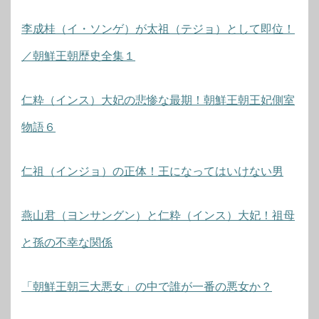
李成桂（イ・ソンゲ）が太祖（テジョ）として即位！
／朝鮮王朝歴史全集１
仁粋（インス）大妃の悲惨な最期！朝鮮王朝王妃側室
物語６
仁祖（インジョ）の正体！王になってはいけない男
燕山君（ヨンサングン）と仁粋（インス）大妃！祖母
と孫の不幸な関係
「朝鮮王朝三大悪女」の中で誰が一番の悪女か？