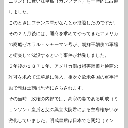
ニャン）に近い江華島（カンファド）を一時的に占拠
しました。
このときはフランス軍がなんとか撤退したのですが、
その２カ月後には、通商を求めてやってきたアメリカ
の商船ゼネラル・シャーマン号が、朝鮮王朝側の軍艦
と衝突して沈没するという事件が勃発しました。
５年後の１８７１年、アメリカ側は損害賠償と通商の
許可を求めて江華島に侵入。相次ぐ欧米各国の軍事行
動で朝鮮王朝は恐怖にさらされます。
その当時、政権の内部では、高宗の妻である明成（ミ
ョンソン）皇后と父の興宣大院君による主導権争いが
激化していました。明成皇后は日本でも閔妃（ミン