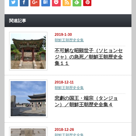
関連記事
2019-1-30
朝鮮王朝歴史全集
不可解な昭顕世子（ソヒョンセ
ジャ）の急死／朝鮮王朝歴史全
集１１
2018-12-11
朝鮮王朝歴史全集
悲劇の国王・端宗（タンジョ
ン）／朝鮮王朝歴史全集４
2018-12-26
朝鮮王朝歴史全集