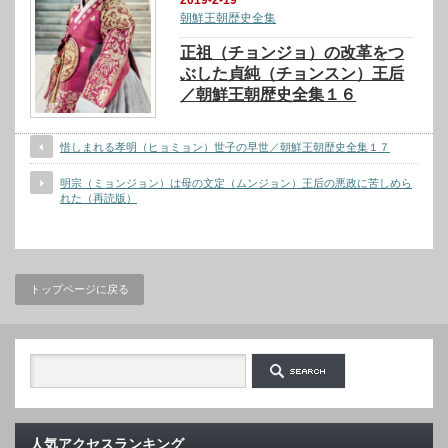
2019-2-19
朝鮮王朝歴史全集
正祖（チョンジョ）の改革をつ
ぶした貞純（チョンスン）王后
／朝鮮王朝歴史全集１６
惜しまれる孝明（ヒョミョン）世子の早世／朝鮮王朝歴史全集１７
明宗（ミョンジョン）は母の文定（ムンジョン）王后の悪政に苦しめら
れた（再読版）
トップページに戻る
人気アクセスランキング