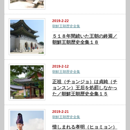
2019-2-22
朝鮮王朝歴史全集
５１８年間続いた王朝の終焉／
朝鮮王朝歴史全集１８
2019-2-12
朝鮮王朝歴史全集
正祖（チョンジョ）は貞純（チ
ョンスン）王后を処罰しなかっ
た／朝鮮王朝歴史全集１５
2019-2-21
朝鮮王朝歴史全集
惜しまれる孝明（ヒョミョン）