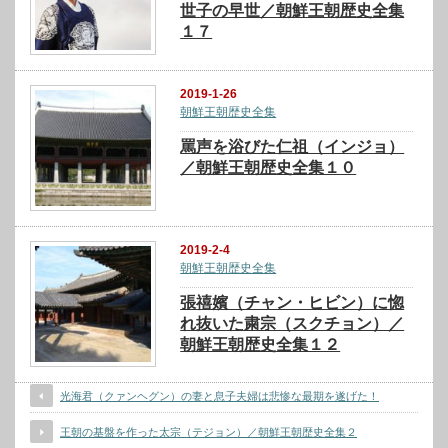
世子の早世／朝鮮王朝歴史全集
１７
2019-1-26
朝鮮王朝歴史全集
罵声を浴びた仁祖（インジョ）
／朝鮮王朝歴史全集１０
2019-2-4
朝鮮王朝歴史全集
張禧嬪（チャン・ヒビン）に惚
れ抜いた粛宗（スクチョン）／
朝鮮王朝歴史全集１２
光海君（クァンヘグン）の妻と息子夫婦は悲惨な最期を遂げた！
王朝の基盤を作った太宗（テジョン）／朝鮮王朝歴史全集２