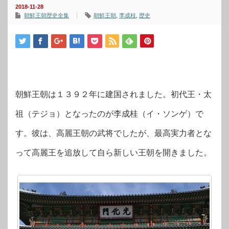
2018-11-28
朝鮮王朝歴史全集
朝鮮王朝
,
李成桂
,
歴史
朝鮮王朝は１３９２年に建国されました。初代王・太
祖（テジョ）となったのが李成桂（イ・ソンゲ）で
す。彼は、高麗王朝の武将でしたが、最高実力者とな
って高麗王を追放して自ら新しい王朝を開きました。