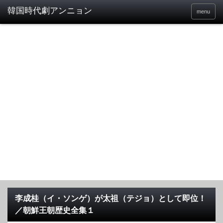
menu
李成桂（イ・ソンゲ）が太祖（テジョ）として即位！
／朝鮮王朝歴史全集１