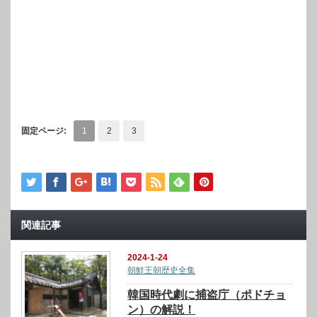
固定ページ:
1
2
3
関連記事
2024-1-24
朝鮮王朝歴史全集
韓国時代劇に捕盗庁（ポドチョ
ン）の解説！