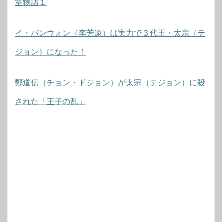
室物語１
イ・バンウォン（李芳遠）は実力で３代王・太宗（テ
ジョン）になった！
鄭道伝（チョン・ドジョン）が太宗（テジョン）に殺
された「王子の乱」