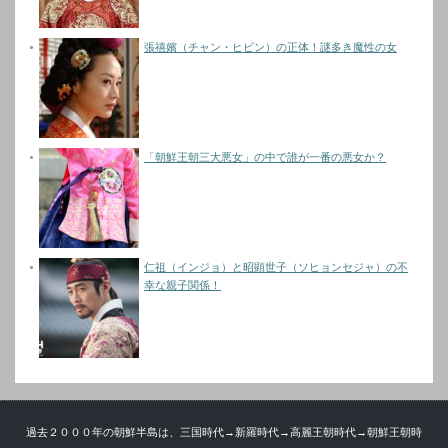
張禧嬪（チャン・ヒビン）の正体！謎多き魔性の女
「朝鮮王朝三大悪女」の中で誰が一番の悪女か？
仁祖（インジョ）と昭顕世子（ソヒョンセジャ）の不
幸な親子関係！
過去２０００年の朝鮮半島は、三国時代→新羅時代→高麗王朝時代→朝鮮王朝時