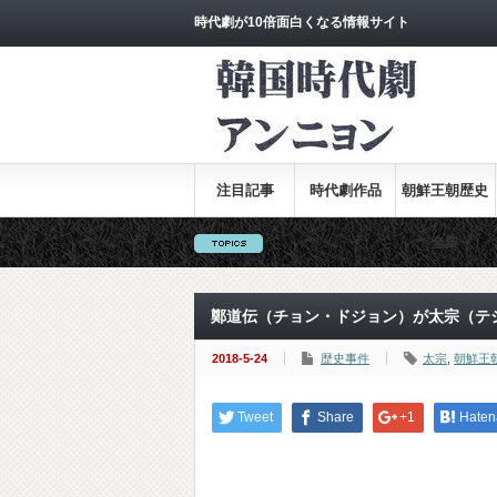
時代劇が10倍面白くなる情報サイト
注目記事
時代劇作品
朝鮮王朝歴史
全集
鄭道伝（チョン・ドジョン）が太宗（テ
2018-5-24
歴史事件
太宗
,
朝鮮王
Tweet
Share
+1
Haten