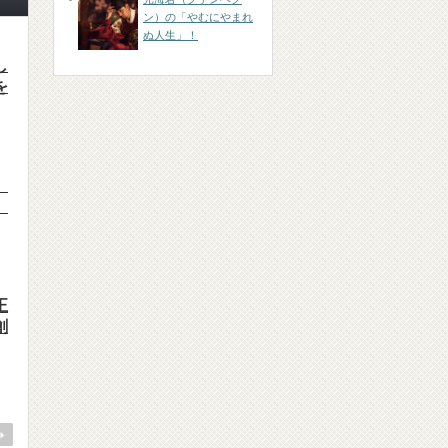
ン）の「やむにやまれ
ぬ人生」！
し
を
）
）
正
創