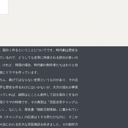
、面白く作るということについてです。時代劇は歴史を
ているので、どうしても史実に拘束される部分が多いの
。けれど、韓国の場合、時代劇の制作者たちはわりと自
放にドラマを作っています。
ろん、曲げてはならない史実というものがあり、その点
手な歴史を作るわけにはいかないが、大方の流れが事実
っていれば、細部はとことん創作して話を面白くするの
国ドラマの特徴です。その典型は『宮廷女官チャングム
い』。なにしろ、歴史書『朝鮮王朝実録』に書かれてい
今（チャングム）の記述は１０カ所だけなのに、そこか
４話にわたる壮大な宮廷物語を紡ぎました。その創作力