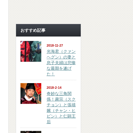
おすすめ記事
2018-11-27
光海君（クァン
ヘグン）の妻と
息子夫婦は悲惨
な最期を遂げ
た！
2018-2-14
奇妙な三角関
係！粛宗（スク
チョン）と張禧
嬪（チャン・ヒ
ビン）と仁顕王
后