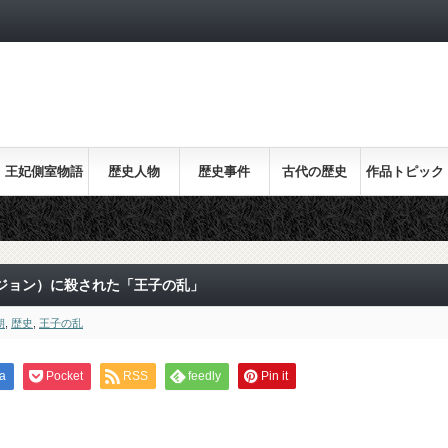
王妃側室物語
歴史人物
歴史事件
古代の歴史
作品トピック
ス
ジョン）に殺された「王子の乱」
朝
,
歴史
,
王子の乱
a
Pocket
RSS
feedly
Pin it