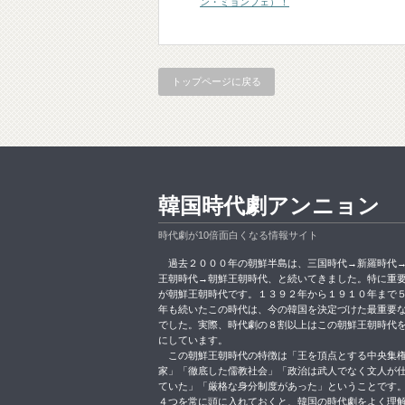
ン・ミョンフェ）！
トップページに戻る
韓国時代劇アンニョン
時代劇が10倍面白くなる情報サイト
過去２０００年の朝鮮半島は、三国時代→新羅時代
王朝時代→朝鮮王朝時代、と続いてきました。特に重
が朝鮮王朝時代です。１３９２年から１９１０年まで
年も続いたこの時代は、今の韓国を決定づけた最重要
でした。実際、時代劇の８割以上はこの朝鮮王朝時代
にしています。
この朝鮮王朝時代の特徴は「王を頂点とする中央集
家」「徹底した儒教社会」「政治は武人でなく文人が
ていた」「厳格な身分制度があった」ということです
４つを常に頭に入れておくと、韓国の時代劇をよく理