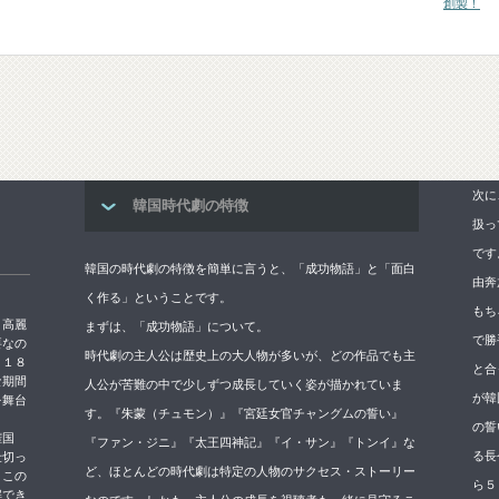
創製！
次に
韓国時代劇の特徴
扱っ
です
韓国の時代劇の特徴を簡単に言うと、「成功物語」と「面白
由奔
く作る」ということです。
もち
→高麗
まずは、「成功物語」について。
で勝
要なの
時代劇の主人公は歴史上の大人物が多いが、どの作品でも主
５１８
と合
な期間
人公が苦難の中で少しずつ成長していく姿が描かれていま
が韓
を舞台
す。『朱蒙（チュモン）』『宮廷女官チャングムの誓い』
の誓
権国
『ファン・ジニ』『太王四神記』『イ・サン』『トンイ』な
る長
仕切っ
ど、ほとんどの時代劇は特定の人物のサクセス・ストーリー
。この
ら５
解でき