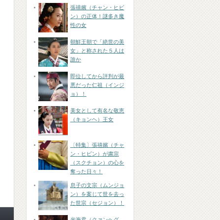
張禧嬪（チャン・ヒビ
ン）の正体！謎多き魔
性の女
朝鮮王朝で「絶世の美
女」と称された５人は
誰か
即位してから評判が最
悪だった仁祖（インジ
ョ）！
美女として有名な敬恵
（キョンヘ）王女
〔特集〕張禧嬪（チャ
ン・ヒビン）が粛宗
（スクチョン）の心を
奪った日々！
息子の文宗（ムンジョ
ン）を案じて世を去っ
た世宗（セジョン）！
光海君（クァンヘグ