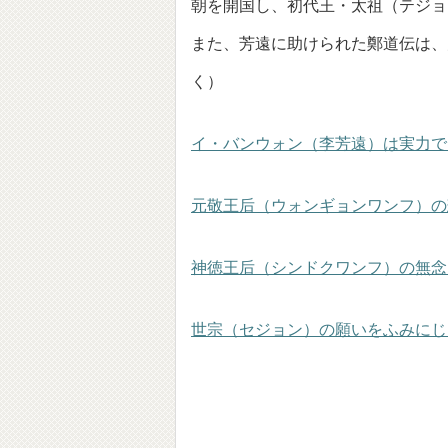
朝を開国し、初代王・太祖（テジョ
また、芳遠に助けられた鄭道伝は、
く）
イ・バンウォン（李芳遠）は実力で
元敬王后（ウォンギョンワンフ）の
神徳王后（シンドクワンフ）の無念
世宗（セジョン）の願いをふみにじ