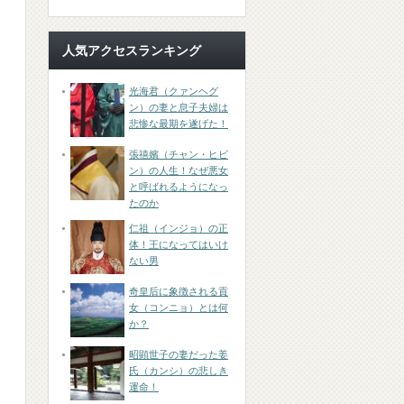
人気アクセスランキング
光海君（クァンヘグ
ン）の妻と息子夫婦は
悲惨な最期を遂げた！
張禧嬪（チャン・ヒビ
ン）の人生！なぜ悪女
と呼ばれるようになっ
たのか
仁祖（インジョ）の正
体！王になってはいけ
ない男
奇皇后に象徴される貢
女（コンニョ）とは何
か？
昭顕世子の妻だった姜
氏（カンシ）の悲しき
運命！