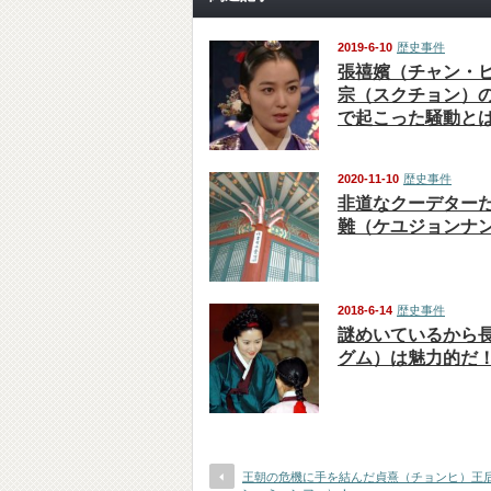
2019-6-10
歴史事件
張禧嬪（チャン・
宗（スクチョン）
で起こった騒動と
2020-11-10
歴史事件
非道なクーデター
難（ケユジョンナ
2018-6-14
歴史事件
謎めいているから
グム）は魅力的だ
王朝の危機に手を結んだ貞熹（チョンヒ）王