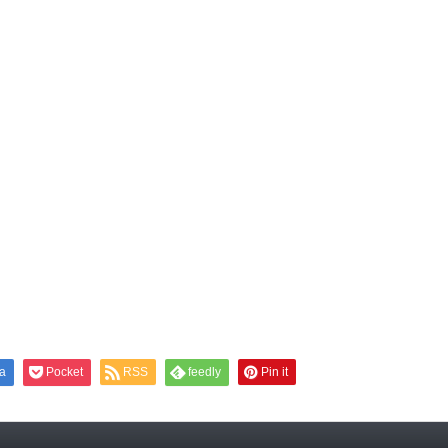
a
Pocket
RSS
feedly
Pin it