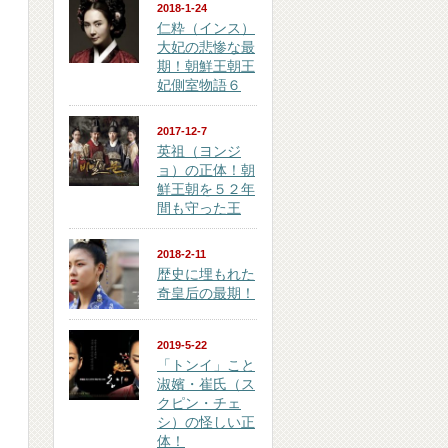
2018-1-24
仁粋（インス）
大妃の悲惨な最
期！朝鮮王朝王
妃側室物語６
2017-12-7
英祖（ヨンジ
ョ）の正体！朝
鮮王朝を５２年
間も守った王
2018-2-11
歴史に埋もれた
奇皇后の最期！
2019-5-22
「トンイ」こと
淑嬪・崔氏（ス
クピン・チェ
シ）の怪しい正
体！