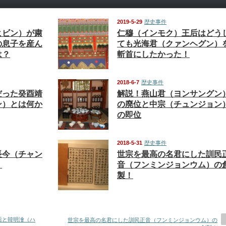
2019-5-29
歴史事件
ヒビン）が粛
仁穆（インモク）王后はどう
の息子を産ん
ても光海君（クァンヘグン）
は？
斬首にしたかった！
2018-6-7
歴史事件
だった癸酉靖
解説！燕山君（ヨンサングン
ン）とは何か
の廃位と中宗（チュンジョン
の即位
2018-5-31
歴史事件
長今（チャン
世宗を最高の名君にした訓民
！
音（フンミンジョンウム）の
製！
后と韓明澮（ハ
世宗を最高の名君にした訓民正音（フンミンジョンウム）の