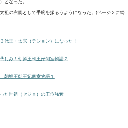
）となった。
太祖の右腕として手腕を振るうようになった。(ページ２に続
３代王・太宗（テジョン）になった！
悲しみ！朝鮮王朝王妃側室物語２
！朝鮮王朝王妃側室物語１
った世祖（セジョ）の王位強奪！