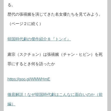
る。
歴代の張禧嬪を演じてきた名女優たちを見てみよう。
（ページ２に続く）
韓国時代劇の傑作紹介８『トンイ』
粛宗（スクチョン）は張禧嬪（チャン・ヒビン）を死
罪にするとき何を語ったか
https://goo.gl/WMWHmE
徹底解説！なぜ韓国時代劇はこんなに面白いのか（前
編）