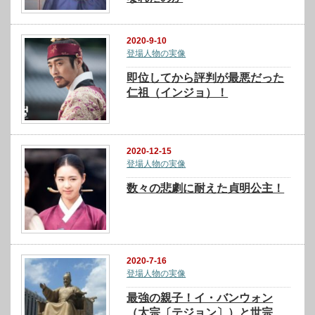
2020-9-10
登場人物の実像
即位してから評判が最悪だった
仁祖（インジョ）！
2020-12-15
登場人物の実像
数々の悲劇に耐えた貞明公主！
2020-7-16
登場人物の実像
最強の親子！イ・バンウォン
（太宗〔テジョン〕）と世宗