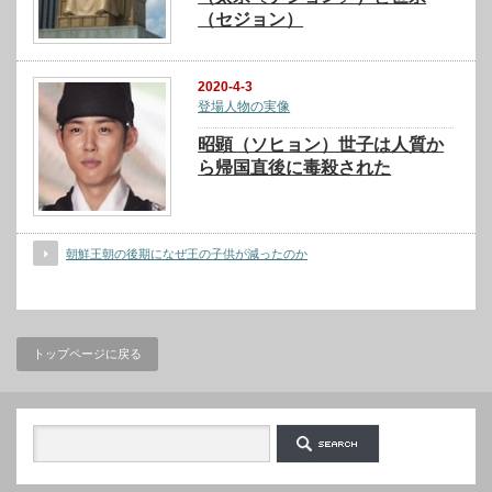
（セジョン）
2020-4-3
登場人物の実像
昭顕（ソヒョン）世子は人質か
ら帰国直後に毒殺された
朝鮮王朝の後期になぜ王の子供が減ったのか
トップページに戻る