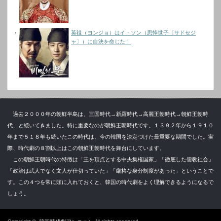
英祖（ヨンジョ）はイ・ソン（思悼世子〔サドセジ
ャ〕）に自決を命じた！
過去２０００年の朝鮮半島は、三国時代→新羅時代→高麗王朝時代→朝鮮王朝時
代、と続いてきました。特に重要なのが朝鮮王朝時代です。１３９２年から１９１０
年まで５１８年も続いたこの時代は、今の韓国を決定づけた最重要な期間でした。実
際、時代劇の８割以上はこの朝鮮王朝時代を舞台にしています。
この朝鮮王朝時代の特徴は「王を頂点とする中央集権国家」「徹底した儒教社会」
「政治は武人でなく文人が仕切っていた」「厳格な身分制度があった」ということで
す。この４つを常に頭に入れておくと、韓国の時代劇をよく理解できるようになるで
しょう。