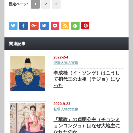
固定ページ:
1
2
3
関連記事
2022-2-4
登場人物の実像
李成桂（イ・ソンゲ）はこうし
て初代王の太祖（テジョ）にな
った
2020-9-23
登場人物の実像
『華政』の貞明公主（チョンミ
ョンコンジュ）はなぜ大地主に
なれたのか