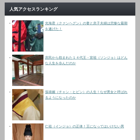
人気アクセスランキング
光海君（クァンヘグン）の妻と息子夫婦は悲惨な最期
を遂げた！
庶民から怨まれた１４代王・宣祖（ソンジョ）はどん
な人生を歩んだのか
張禧嬪（チャン・ヒビン）の人生！なぜ悪女と呼ばれ
るようになったのか
仁祖（インジョ）の正体！王になってはいけない男