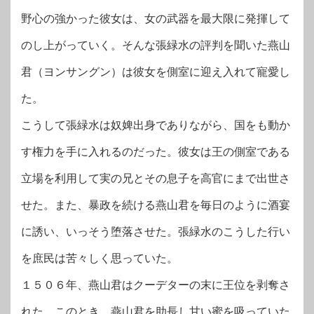
野心の強かった彼女は、女の武器を最大限に発揮して
のし上がっていく。そんな張緑水の評判を聞いた燕山
君（ヨンサングン）は彼女を側室に迎え入れて寵愛し
た。
こうして張緑水は奴婢出身でありながら、国をも動か
す権力を手に入れるのだった。彼女は王の側室である
立場を利用して実の兄とその息子を高官にまで出世さ
せた。また、暴政を続ける燕山君を毎日のように酒宴
に誘い、いっそう堕落させた。張緑水のこうした行い
を庶民は苦々しく思っていた。
１５０６年、燕山君はクーデターの末に王位を剥奪さ
れた。このとき、燕山君を助長し甘い蜜を吸っていた