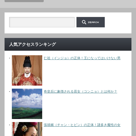
人気アクセスランキング
仁祖（インジョ）の正体！王になってはいけない男
奇皇后に象徴される貢女（コンニョ）とは何か？
張禧嬪（チャン・ヒビン）の正体！謎多き魔性の女