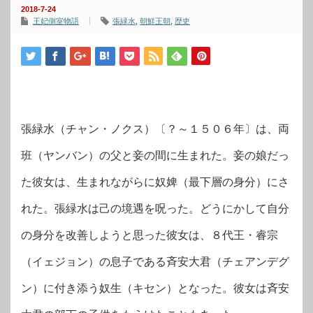
2018-7-24
王妃側室物語
張緑水
,
朝鮮王朝
,
歴史
張緑水（チャン・ノクス）〔？～１５０６年〕は、両
班（ヤンバン）の父と妾の間に生まれた。妾の娘だっ
た彼女は、生まれながらに奴婢（最下層の身分）にさ
れた。張緑水は己の境遇を呪った。どうにかして自分
の身分を改善しようと思った彼女は、８代王・睿宗
（イェジョン）の息子である斉安大君（チェアンデグ
ン）に付き添う奴生（キセン）となった。彼女は斉安