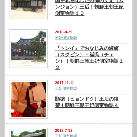
国を私物化した恐怖の文定（ム
ンジョン）王后！朝鮮王朝王妃
側室物語１０
2018-8-29
王妃側室物語
『トンイ』でおなじみの淑嬪
（スクピン）・崔氏（チェ
シ）！朝鮮王朝王妃側室物語１
２
2017-11-11
王妃側室物語
顕徳（ヒョンドク）王后の復
讐！朝鮮王朝王妃側室物語４
2018-7-18
王妃側室物語