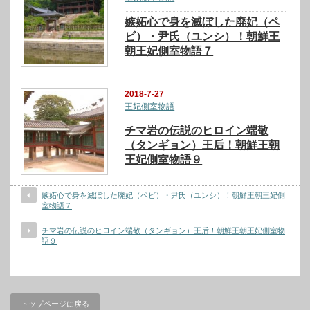
嫉妬心で身を滅ぼした廃妃（ペ
ビ）・尹氏（ユンシ）！朝鮮王
朝王妃側室物語７
2018-7-27
王妃側室物語
チマ岩の伝説のヒロイン端敬
（タンギョン）王后！朝鮮王朝
王妃側室物語９
嫉妬心で身を滅ぼした廃妃（ペビ）・尹氏（ユンシ）！朝鮮王朝王妃側
室物語７
チマ岩の伝説のヒロイン端敬（タンギョン）王后！朝鮮王朝王妃側室物
語９
トップページに戻る