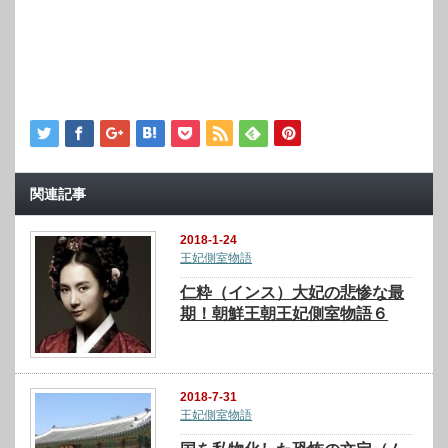
関連記事
2018-1-24
王妃側室物語
仁粋（インス）大妃の悲惨な最
期！朝鮮王朝王妃側室物語６
2018-7-31
王妃側室物語