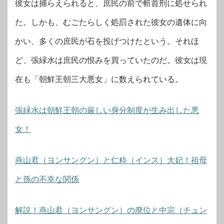
彼女は捕らえられると、庶民の前で斬首刑に処せられ
た。しかも、むごたらしく処罰された彼女の遺体に向
かい、多くの庶民が石を投げつけたという。それほ
ど、張緑水は庶民の恨みを買っていたのだ。彼女は現
在も「朝鮮王朝三大悪女」に数えられている。
張緑水は朝鮮王朝の厳しい身分制度が生み出した悪
女！
燕山君（ヨンサングン）と仁粋（インス）大妃！祖母
と孫の不幸な関係
解説！燕山君（ヨンサングン）の廃位と中宗（チュン