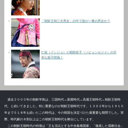
「朝鮮王朝三大悪女」の中で誰が一番の悪女か？
仁祖（インジョ）と昭顕世子（ソヒョンセジャ）の不
幸な親子関係！
過去２０００年の朝鮮半島は、三国時代→新羅時代→高麗王朝時代→朝鮮王朝時
代、と続いてきました。特に重要なのが朝鮮王朝時代です。１３９２年から１９１０
年まで５１８年も続いたこの時代は、今の韓国を決定づけた最重要な期間でした。実
際、時代劇の８割以上はこの朝鮮王朝時代を舞台にしています。
この朝鮮王朝時代の特徴は「王を頂点とする中央集権国家」「徹底した儒教社会」