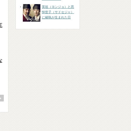
英祖（ヨンジョ）と思
悼世子（サドセジャ）
に確執が生まれた日
王
な