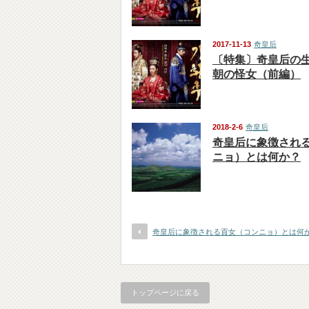
2017-11-13
奇皇后
〔特集〕奇皇后の
朝の怪女（前編）
2018-2-6
奇皇后
奇皇后に象徴され
ニョ）とは何か？
奇皇后に象徴される貢女（コンニョ）とは何
トップページに戻る