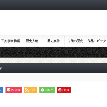
王妃側室物語
歴史人物
歴史事件
古代の歴史
作品トピック
ス
か
a
Pocket
RSS
feedly
Pin it