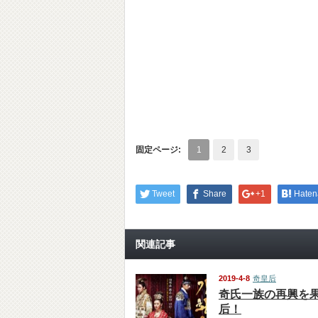
固定ページ:
1
2
3
Tweet
Share
+1
Haten
関連記事
2019-4-8
奇皇后
奇氏一族の再興を
后！