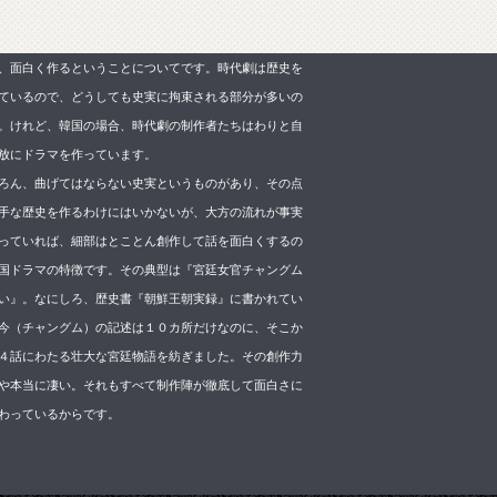
、面白く作るということについてです。時代劇は歴史を
ているので、どうしても史実に拘束される部分が多いの
。けれど、韓国の場合、時代劇の制作者たちはわりと自
放にドラマを作っています。
ろん、曲げてはならない史実というものがあり、その点
手な歴史を作るわけにはいかないが、大方の流れが事実
っていれば、細部はとことん創作して話を面白くするの
国ドラマの特徴です。その典型は『宮廷女官チャングム
い』。なにしろ、歴史書『朝鮮王朝実録』に書かれてい
今（チャングム）の記述は１０カ所だけなのに、そこか
４話にわたる壮大な宮廷物語を紡ぎました。その創作力
や本当に凄い。それもすべて制作陣が徹底して面白さに
わっているからです。