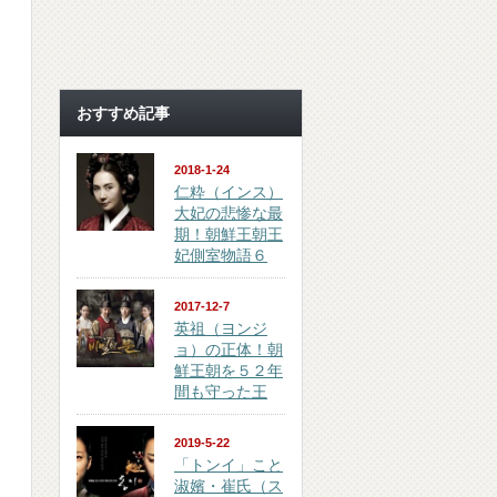
おすすめ記事
2018-1-24
仁粋（インス）
大妃の悲惨な最
期！朝鮮王朝王
妃側室物語６
2017-12-7
英祖（ヨンジ
ョ）の正体！朝
鮮王朝を５２年
間も守った王
2019-5-22
「トンイ」こと
淑嬪・崔氏（ス