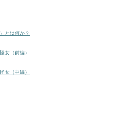
）とは何か？
怪女（前編）
怪女（中編）