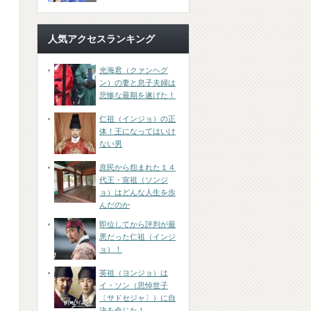
人気アクセスランキング
光海君（クァンヘグ
ン）の妻と息子夫婦は
悲惨な最期を遂げた！
仁祖（インジョ）の正
体！王になってはいけ
ない男
庶民から怨まれた１４
代王・宣祖（ソンジ
ョ）はどんな人生を歩
んだのか
即位してから評判が最
悪だった仁祖（インジ
ョ）！
英祖（ヨンジョ）は
イ・ソン（思悼世子
〔サドセジャ〕）に自
決を命じた！