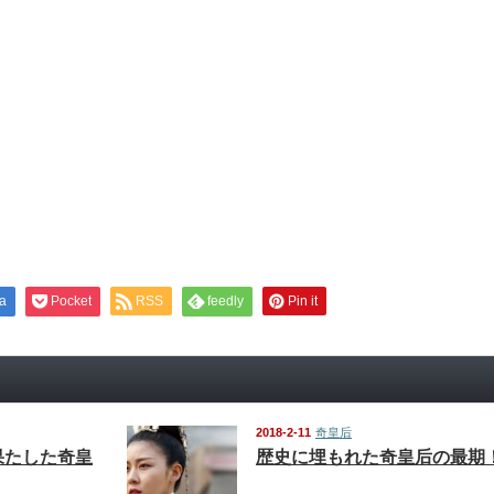
a
Pocket
RSS
feedly
Pin it
2018-2-11
奇皇后
果たした奇皇
歴史に埋もれた奇皇后の最期