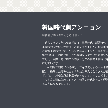
韓国時代劇アンニョン
時代劇が10倍面白くなる情報サイト
過去２０００年の朝鮮半島は、三国時代→新羅時代
王朝時代→朝鮮王朝時代、と続いてきました。特に重
が朝鮮王朝時代です。１３９２年から１９１０年まで
年も続いたこの時代は、今の韓国を決定づけた最重要
でした。実際、時代劇の８割以上はこの朝鮮王朝時代
にしています。
この朝鮮王朝時代の特徴は「王を頂点とする中央集
家」「徹底した儒教社会」「政治は武人でなく文人が
ていた」「厳格な身分制度があった」ということです
４つを常に頭に入れておくと、韓国の時代劇をよく理
るようになるでしょう。