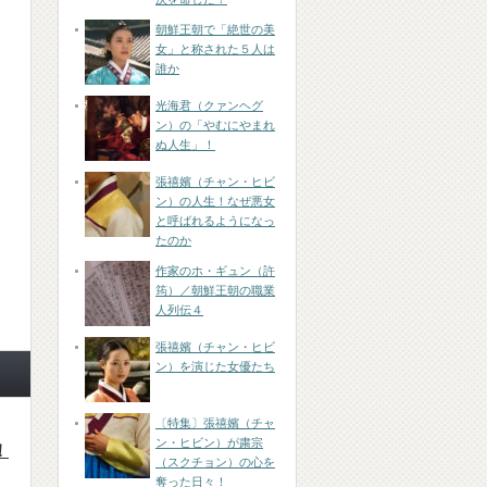
朝鮮王朝で「絶世の美
女」と称された５人は
誰か
光海君（クァンヘグ
ン）の「やむにやまれ
ぬ人生」！
張禧嬪（チャン・ヒビ
ン）の人生！なぜ悪女
と呼ばれるようになっ
たのか
作家のホ・ギュン（許
筠）／朝鮮王朝の職業
人列伝４
張禧嬪（チャン・ヒビ
ン）を演じた女優たち
〔特集〕張禧嬪（チャ
ン・ヒビン）が粛宗
！
（スクチョン）の心を
奪った日々！