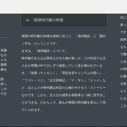
次に
韓国時代劇の特徴
扱っ
です
韓国の時代劇の特徴を簡単に言うと、「成功物語」と「面白
由奔
く作る」ということです。
もち
→高麗
まずは、「成功物語」について。
で勝
要なの
時代劇の主人公は歴史上の大人物が多いが、どの作品でも主
５１８
と合
な期間
人公が苦難の中で少しずつ成長していく姿が描かれていま
が韓
を舞台
す。『朱蒙（チュモン）』『宮廷女官チャングムの誓い』
の誓
権国
『ファン・ジニ』『太王四神記』『イ・サン』『トンイ』な
る長
仕切っ
ど、ほとんどの時代劇は特定の人物のサクセス・ストーリー
。この
ら５
解でき
なのです。しかも、主人公の成長を視聴者も一緒に見守るこ
たる
とができる。だからこそ、誰もが韓国の時代劇を安心して見
こだ
ていられます。