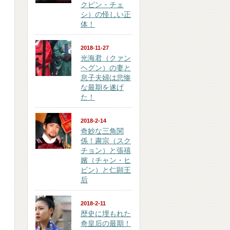
クピン・チェ
シ）の怪しい正
体！
2018-11-27
光海君（クァン
ヘグン）の妻と
息子夫婦は悲惨
な最期を遂げ
た！
2018-2-14
奇妙な三角関
係！粛宗（スク
チョン）と張禧
嬪（チャン・ヒ
ビン）と仁顕王
后
2018-2-11
歴史に埋もれた
奇皇后の最期！