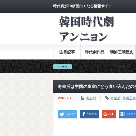
時代劇が10倍面白くなる情報サイト
注目記事
時代劇作品
朝鮮王朝歴史
全集
奇皇后は中国の皇室にどう食い込んだの
2018-2-7
奇皇后
奇皇后
,
高麗王朝
Tweet
Share
+1
Haten