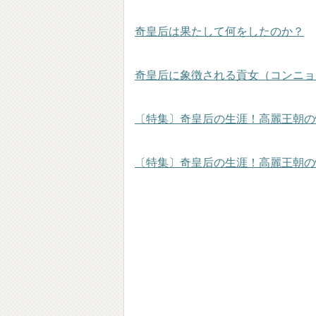
奇皇后は果たして何をしたのか？
奇皇后に象徴される貢女（コンニョ
〔特集〕奇皇后の生涯！高麗王朝の
〔特集〕奇皇后の生涯！高麗王朝の