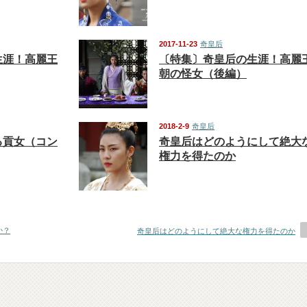
2017-11-23
奇皇后
生涯！高麗王
〔特集〕奇皇后の生涯！高麗
朝の怪女（後編）
2018-2-9
奇皇后
る貢女（コン
奇皇后はどのようにして絶大
権力を得たのか
か？
奇皇后はどのようにして絶大な権力を得たのか