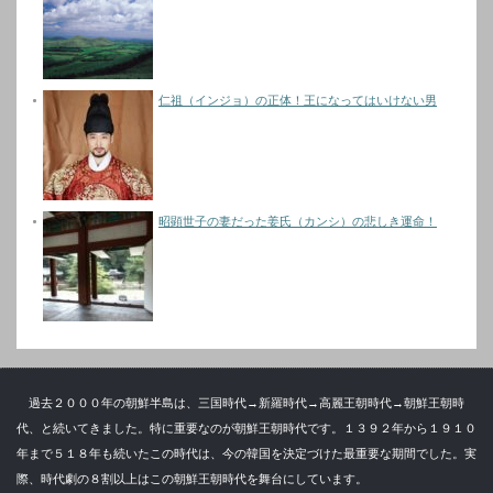
仁祖（インジョ）の正体！王になってはいけない男
昭顕世子の妻だった姜氏（カンシ）の悲しき運命！
過去２０００年の朝鮮半島は、三国時代→新羅時代→高麗王朝時代→朝鮮王朝時
代、と続いてきました。特に重要なのが朝鮮王朝時代です。１３９２年から１９１０
年まで５１８年も続いたこの時代は、今の韓国を決定づけた最重要な期間でした。実
際、時代劇の８割以上はこの朝鮮王朝時代を舞台にしています。