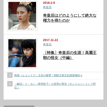
2018-2-9
奇皇后
奇皇后はどのようにして絶大な
権力を得たのか
2017-11-22
奇皇后
〔特集〕奇皇后の生涯！高麗王
朝の怪女（中編）
顕徳（ヒョンドク）王后の復讐！朝鮮王朝王妃側室物語４
〔解説〕イ・ヨン（孝明世子）の長男が憲宗（ホンジョン）として即
位！