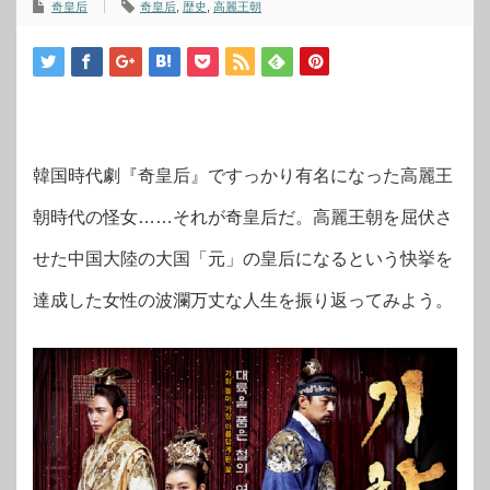
奇皇后
奇皇后
,
歴史
,
高麗王朝
韓国時代劇『奇皇后』ですっかり有名になった高麗王
朝時代の怪女……それが奇皇后だ。高麗王朝を屈伏さ
せた中国大陸の大国「元」の皇后になるという快挙を
達成した女性の波瀾万丈な人生を振り返ってみよう。