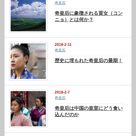
奇皇后
奇皇后に象徴される貢女（コン
ニョ）とは何か？
2018-2-11
奇皇后
歴史に埋もれた奇皇后の最期！
2018-2-7
奇皇后
奇皇后は中国の皇室にどう食い
込んだのか