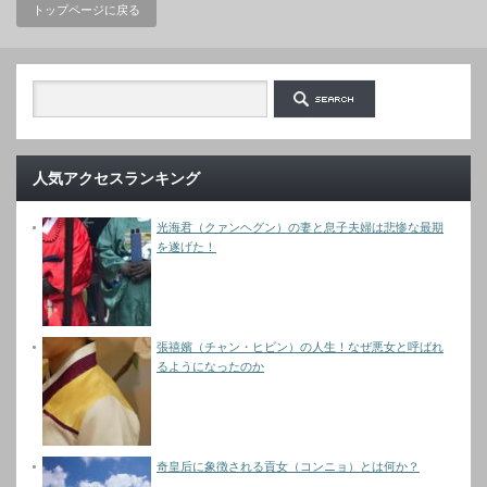
トップページに戻る
人気アクセスランキング
光海君（クァンヘグン）の妻と息子夫婦は悲惨な最期
を遂げた！
張禧嬪（チャン・ヒビン）の人生！なぜ悪女と呼ばれ
るようになったのか
奇皇后に象徴される貢女（コンニョ）とは何か？