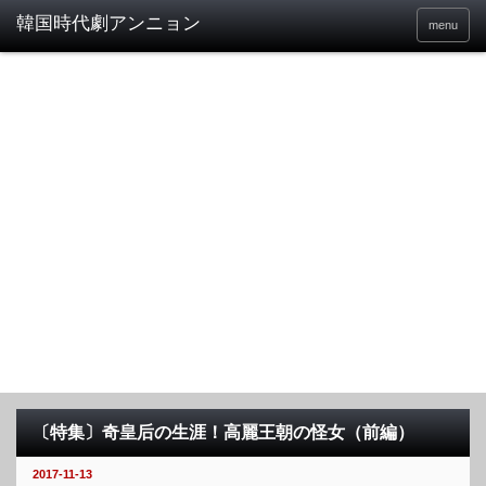
menu
〔特集〕奇皇后の生涯！高麗王朝の怪女（前編）
2017-11-13