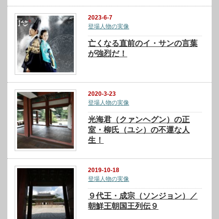
2023-6-7
登場人物の実像
亡くなる直前のイ・サンの言葉
が強烈だ！
2020-3-23
登場人物の実像
光海君（クァンヘグン）の正
室・柳氏（ユシ）の不運な人
生！
2019-10-18
登場人物の実像
９代王・成宗（ソンジョン）／
朝鮮王朝国王列伝９