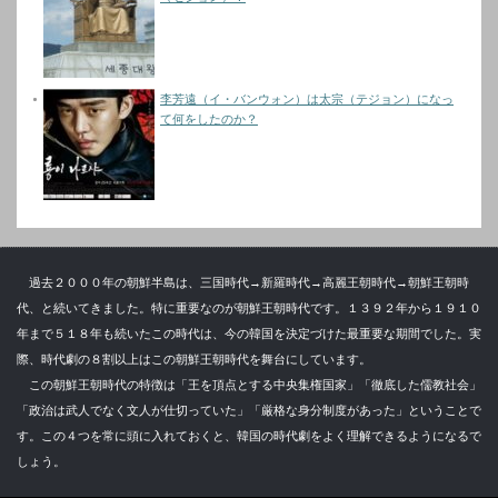
李芳遠（イ・バンウォン）は太宗（テジョン）になっ
て何をしたのか？
過去２０００年の朝鮮半島は、三国時代→新羅時代→高麗王朝時代→朝鮮王朝時
代、と続いてきました。特に重要なのが朝鮮王朝時代です。１３９２年から１９１０
年まで５１８年も続いたこの時代は、今の韓国を決定づけた最重要な期間でした。実
際、時代劇の８割以上はこの朝鮮王朝時代を舞台にしています。
この朝鮮王朝時代の特徴は「王を頂点とする中央集権国家」「徹底した儒教社会」
「政治は武人でなく文人が仕切っていた」「厳格な身分制度があった」ということで
す。この４つを常に頭に入れておくと、韓国の時代劇をよく理解できるようになるで
しょう。