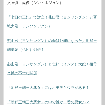
文＝慎 虎俊（シン・ホジュン）
『七日の王妃』で対立！燕山君（ヨンサングン）と晋
城大君（チンソンデグン）
燕山君（ヨンサングン）の母は死罪になった／朝鮮王
朝廃妃（ペビ）列伝１
燕山君（ヨンサングン）と仁粋（インス）大妃！祖母
と孫の不幸な関係
「朝鮮王朝三大悪女」にはオモテとウラがある！
「朝鮮王朝三大悪女」の中で誰が一番の悪女か？