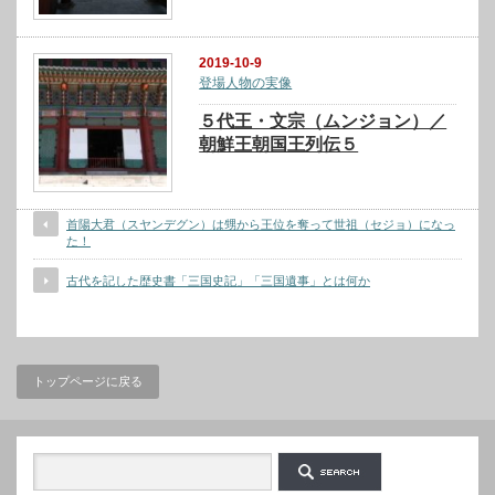
2019-10-9
登場人物の実像
５代王・文宗（ムンジョン）／
朝鮮王朝国王列伝５
首陽大君（スヤンデグン）は甥から王位を奪って世祖（セジョ）になっ
た！
古代を記した歴史書「三国史記」「三国遺事」とは何か
トップページに戻る