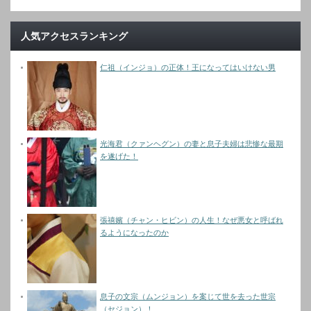
人気アクセスランキング
仁祖（インジョ）の正体！王になってはいけない男
光海君（クァンヘグン）の妻と息子夫婦は悲惨な最期
を遂げた！
張禧嬪（チャン・ヒビン）の人生！なぜ悪女と呼ばれ
るようになったのか
息子の文宗（ムンジョン）を案じて世を去った世宗
（セジョン）！