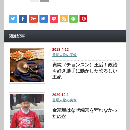
関連記事
2018-4-12
登場人物の実像
貞純（チョンスン）王后！政治
を好き勝手に動かした恐ろしい
王妃
2020-12-1
登場人物の実像
金宗瑞はなぜ端宗を守れなかっ
たのか