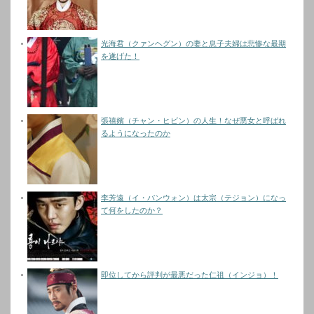
光海君（クァンヘグン）の妻と息子夫婦は悲惨な最期
を遂げた！
張禧嬪（チャン・ヒビン）の人生！なぜ悪女と呼ばれ
るようになったのか
李芳遠（イ・バンウォン）は太宗（テジョン）になっ
て何をしたのか？
即位してから評判が最悪だった仁祖（インジョ）！