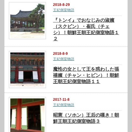
2018-8-29
王妃側室物語
『トンイ』でおなじみの淑嬪
（スクピン）・崔氏（チェ
シ）！朝鮮王朝王妃側室物語１
２
2018-8-9
王妃側室物語
魔性の女として王を惑わした張
禧嬪（チャン・ヒビン）！朝鮮
王朝王妃側室物語１１
2017-11-8
王妃側室物語
昭憲（ソホン）王后の嘆き！朝
鮮王朝王妃側室物語３