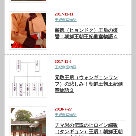
2017-11-11
王妃側室物語
顕徳（ヒョンドク）王后の復
讐！朝鮮王朝王妃側室物語４
2017-11-6
王妃側室物語
元敬王后（ウォンギョンワン
フ）の悲しみ！朝鮮王朝王妃側
室物語２
2018-7-27
王妃側室物語
チマ岩の伝説のヒロイン端敬
（タンギョン）王后！朝鮮王朝