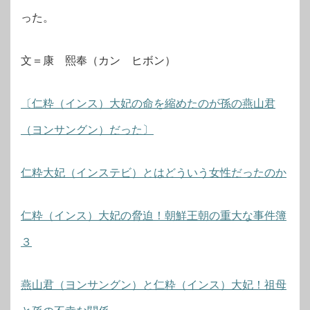
った。
文＝康 熙奉（カン ヒボン）
〔仁粋（インス）大妃の命を縮めたのが孫の燕山君
（ヨンサングン）だった〕
仁粋大妃（インステビ）とはどういう女性だったのか
仁粋（インス）大妃の脅迫！朝鮮王朝の重大な事件簿
３
燕山君（ヨンサングン）と仁粋（インス）大妃！祖母