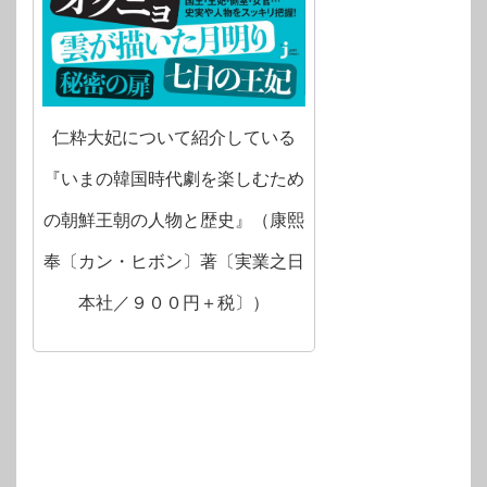
仁粋大妃について紹介している
『いまの韓国時代劇を楽しむため
の朝鮮王朝の人物と歴史』（康熙
奉〔カン・ヒボン〕著〔実業之日
本社／９００円＋税〕）