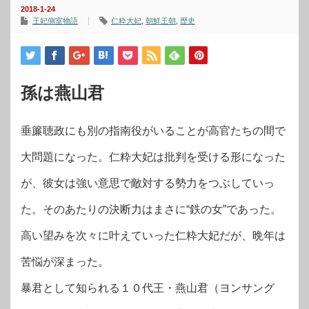
2018-1-24
王妃側室物語
仁粋大妃
,
朝鮮王朝
,
歴史
孫は燕山君
垂簾聴政にも別の指南役がいることが高官たちの間で
大問題になった。仁粋大妃は批判を受ける形になった
が、彼女は強い意思で敵対する勢力をつぶしていっ
た。そのあたりの決断力はまさに“鉄の女”であった。
高い望みを次々に叶えていった仁粋大妃だが、晩年は
苦悩が深まった。
暴君として知られる１０代王・燕山君（ヨンサング