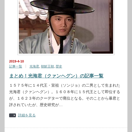
2019-4-10
記事一覧
光海君
,
朝鮮王朝
,
歴史
まとめ！光海君（クァンヘグン）の記事一覧
１５７５年に１４代王・宣祖（ソンジョ）の二男として生まれた
光海君（クァンヘグン）。１６０８年に１５代王として即位する
が、１６２３年のクーデターで廃位となる。そのことから暴君と
評されていたが、歴史研究が…
詳細を見る