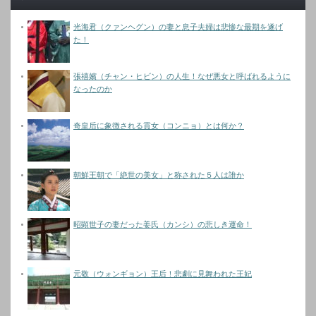
光海君（クァンヘグン）の妻と息子夫婦は悲惨な最期を遂げ
た！
張禧嬪（チャン・ヒビン）の人生！なぜ悪女と呼ばれるように
なったのか
奇皇后に象徴される貢女（コンニョ）とは何か？
朝鮮王朝で「絶世の美女」と称された５人は誰か
昭顕世子の妻だった姜氏（カンシ）の悲しき運命！
元敬（ウォンギョン）王后！悲劇に見舞われた王妃