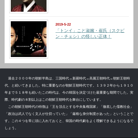
2019-5-22
「トンイ」こと淑嬪・崔氏（スクピ
ン・チェシ）の怪しい正体！
過去２０００年の朝鮮半島は、三国時代→新羅時代→高麗王朝時代→朝鮮王朝時
代、と続いてきました。特に重要なのが朝鮮王朝時代です。１３９２年から１９１０
年まで５１８年も続いたこの時代は、今の韓国を決定づけた最重要な期間でした。実
際、時代劇の８割以上はこの朝鮮王朝時代を舞台にしています。
この朝鮮王朝時代の特徴は「王を頂点とする中央集権国家」「徹底した儒教社会」
「政治は武人でなく文人が仕切っていた」「厳格な身分制度があった」ということで
す。この４つを常に頭に入れておくと、韓国の時代劇をよく理解できるようになるで
しょう。