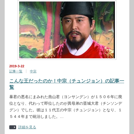
2019-3-22
記事一覧
中宗
こんな王だったのか！中宗（チュンジョン）の記事一
覧
暴君の悪名にまみれた燕山君（ヨンサングン）が１５０６年に廃
位となり、代わって即位したのが異母弟の晋城大君（チンソンデ
グン）でした。彼は１１代王の中宗（チュンジョン）となり、１
５４４年まで統治しました。…
詳細を見る