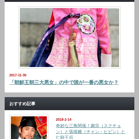
2017-11-30
「朝鮮王朝三大悪女」の中で誰が一番の悪女か？
おすすめ記事
2018-2-14
奇妙な三角関係！粛宗（スクチョ
ン）と張禧嬪（チャン・ヒビン）と
仁顕王后