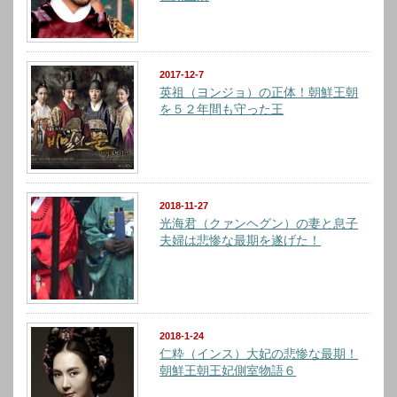
2017-12-7
英祖（ヨンジョ）の正体！朝鮮王朝
を５２年間も守った王
2018-11-27
光海君（クァンヘグン）の妻と息子
夫婦は悲惨な最期を遂げた！
2018-1-24
仁粋（インス）大妃の悲惨な最期！
朝鮮王朝王妃側室物語６