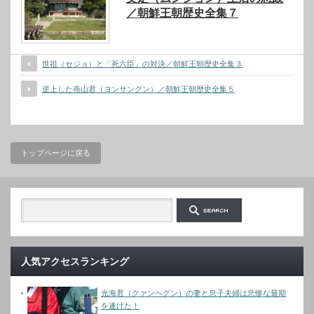
／朝鮮王朝歴史全集７
世祖（セジョ）と「死六臣」の対決／朝鮮王朝歴史全集３
逆上した燕山君（ヨンサングン）／朝鮮王朝歴史全集５
トップページに戻る
人気アクセスランキング
光海君（クァンヘグン）の妻と息子夫婦は悲惨な最期
を遂げた！