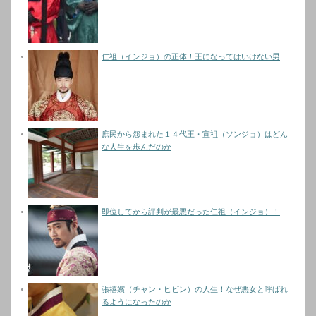
仁祖（インジョ）の正体！王になってはいけない男
庶民から怨まれた１４代王・宣祖（ソンジョ）はどん
な人生を歩んだのか
即位してから評判が最悪だった仁祖（インジョ）！
張禧嬪（チャン・ヒビン）の人生！なぜ悪女と呼ばれ
るようになったのか