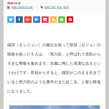
2018-12-11
朝鮮王朝歴史全集
朝鮮王朝
,
歴史
,
端宗
端宗（タンジョン）の復位を狙って世祖（セジョ）の
暗殺を狙った６人は、「死六臣」と呼ばれて庶民から
大きな尊敬を集めます。忠義に殉じた高潔な志士とい
うわけです。世祖からすると、端宗がこのまま生きて
いると死六臣のような事件がまた起こる、と疑心暗鬼
になりました。