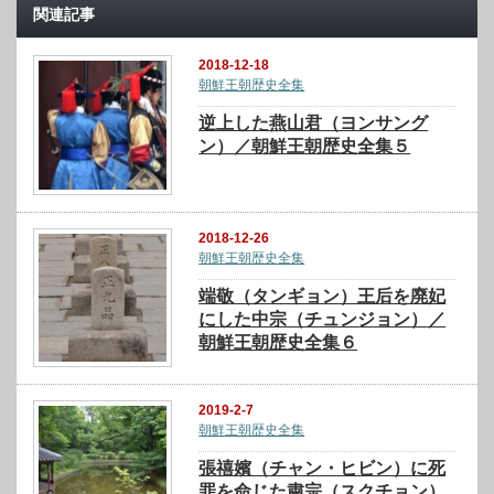
関連記事
2018-12-18
朝鮮王朝歴史全集
逆上した燕山君（ヨンサング
ン）／朝鮮王朝歴史全集５
2018-12-26
朝鮮王朝歴史全集
端敬（タンギョン）王后を廃妃
にした中宗（チュンジョン）／
朝鮮王朝歴史全集６
2019-2-7
朝鮮王朝歴史全集
張禧嬪（チャン・ヒビン）に死
罪を命じた粛宗（スクチョン）