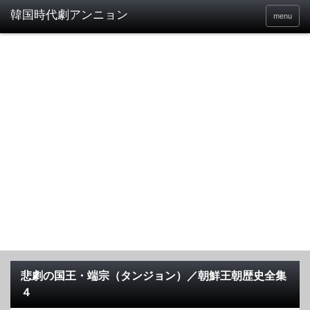
menu
悲劇の国王・端宗（タンジョン）／朝鮮王朝歴史全集
４