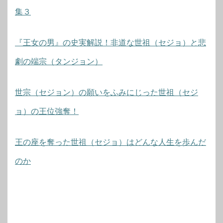
集３
『王女の男』の史実解説！非道な世祖（セジョ）と悲
劇の端宗（タンジョン）
世宗（セジョン）の願いをふみにじった世祖（セジ
ョ）の王位強奪！
王の座を奪った世祖（セジョ）はどんな人生を歩んだ
のか