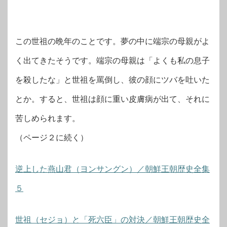
この世祖の晩年のことです。夢の中に端宗の母親がよ
く出てきたそうです。端宗の母親は「よくも私の息子
を殺したな」と世祖を罵倒し、彼の顔にツバを吐いた
とか。すると、世祖は顔に重い皮膚病が出て、それに
苦しめられます。
（ページ２に続く）
逆上した燕山君（ヨンサングン）／朝鮮王朝歴史全集
５
世祖（セジョ）と「死六臣」の対決／朝鮮王朝歴史全