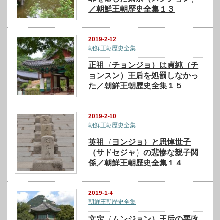
／朝鮮王朝歴史全集１３
2019-2-12
朝鮮王朝歴史全集
正祖（チョンジョ）は貞純（チ
ョンスン）王后を処罰しなかっ
た／朝鮮王朝歴史全集１５
2019-2-10
朝鮮王朝歴史全集
英祖（ヨンジョ）と思悼世子
（サドセジャ）の悲惨な親子関
係／朝鮮王朝歴史全集１４
2019-1-4
朝鮮王朝歴史全集
文定（ムンジョン）王后の悪政