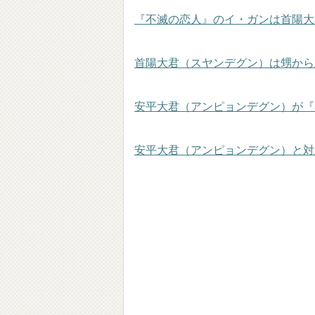
『不滅の恋人』のイ・ガンは首陽大
首陽大君（スヤンデグン）は甥から
安平大君（アンピョンデグン）が『
安平大君（アンピョンデグン）と対