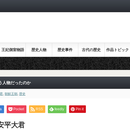
王妃側室物語
歴史人物
歴史事件
古代の歴史
作品トピック
ス
う人物だったのか
君
,
朝鮮王朝
,
歴史
a
Pocket
RSS
feedly
Pin it
安平大君