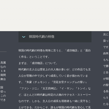
次に
韓国時代劇の特徴
扱っ
です
韓国の時代劇の特徴を簡単に言うと、「成功物語」と「面白
由奔
く作る」ということです。
もち
→高麗
まずは、「成功物語」について。
で勝
要なの
時代劇の主人公は歴史上の大人物が多いが、どの作品でも主
５１８
と合
な期間
人公が苦難の中で少しずつ成長していく姿が描かれていま
が韓
を舞台
す。『朱蒙（チュモン）』『宮廷女官チャングムの誓い』
の誓
権国
『ファン・ジニ』『太王四神記』『イ・サン』『トンイ』な
る長
仕切っ
ど、ほとんどの時代劇は特定の人物のサクセス・ストーリー
。この
ら５
解でき
なのです。しかも、主人公の成長を視聴者も一緒に見守るこ
たる
とができる。だからこそ、誰もが韓国の時代劇を安心して見