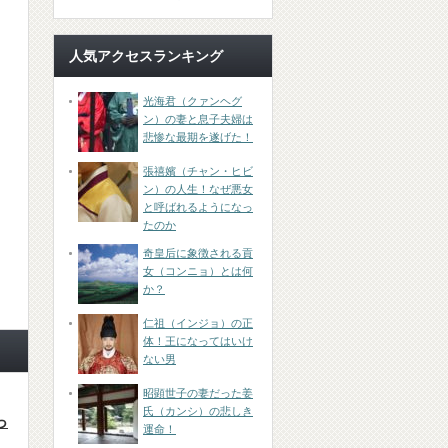
人気アクセスランキング
光海君（クァンヘグ
ン）の妻と息子夫婦は
悲惨な最期を遂げた！
張禧嬪（チャン・ヒビ
ン）の人生！なぜ悪女
と呼ばれるようになっ
たのか
奇皇后に象徴される貢
女（コンニョ）とは何
か？
仁祖（インジョ）の正
体！王になってはいけ
ない男
昭顕世子の妻だった姜
氏（カンシ）の悲しき
っ
運命！