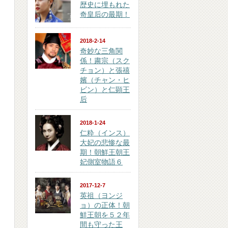
歴史に埋もれた
奇皇后の最期！
2018-2-14
奇妙な三角関
係！粛宗（スク
チョン）と張禧
嬪（チャン・ヒ
ビン）と仁顕王
后
2018-1-24
仁粋（インス）
大妃の悲惨な最
期！朝鮮王朝王
妃側室物語６
2017-12-7
英祖（ヨンジ
ョ）の正体！朝
鮮王朝を５２年
間も守った王