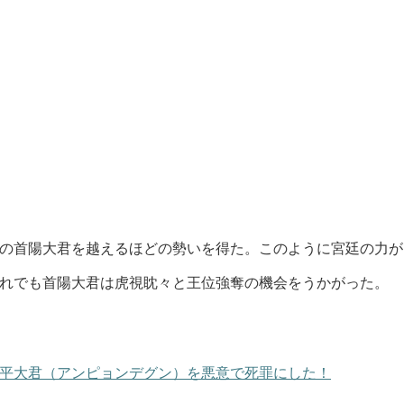
の首陽大君を越えるほどの勢いを得た。このように宮廷の力が
れでも首陽大君は虎視眈々と王位強奪の機会をうかがった。
平大君（アンピョンデグン）を悪意で死罪にした！