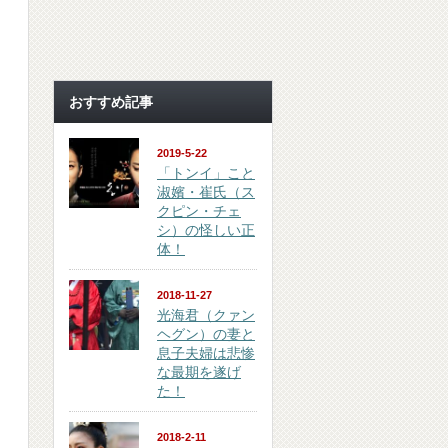
おすすめ記事
2019-5-22
「トンイ」こと
淑嬪・崔氏（ス
クピン・チェ
シ）の怪しい正
体！
2018-11-27
光海君（クァン
ヘグン）の妻と
息子夫婦は悲惨
な最期を遂げ
た！
2018-2-11