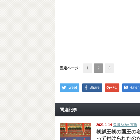
固定ページ:
1
2
3
Tweet
Share
+1
Haten
関連記事
2021-1-14
登場人物の実像
朝鮮王朝の国王の
って付けられたの