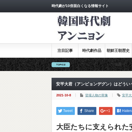
時代劇が10倍面白くなる情報サイト
注目記事
時代劇作品
朝鮮王朝歴史
全集
安平大君（アンピョンデグン）はどうい
2021-10-8
登場人物の実像
安平大
Tweet
Share
+1
Haten
大臣たちに支えられた