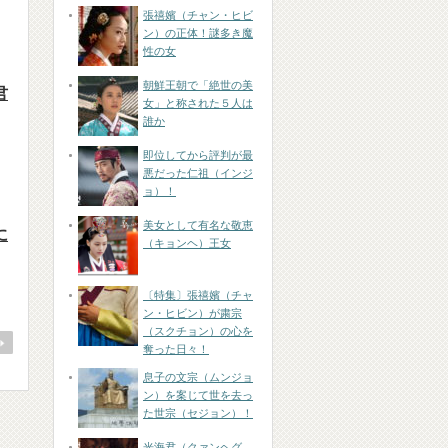
張禧嬪（チャン・ヒビ
ン）の正体！謎多き魔
性の女
朝鮮王朝で「絶世の美
君
女」と称された５人は
誰か
即位してから評判が最
悪だった仁祖（インジ
ョ）！
美女として有名な敬恵
に
（キョンヘ）王女
〔特集〕張禧嬪（チャ
ン・ヒビン）が粛宗
（スクチョン）の心を
奪った日々！
息子の文宗（ムンジョ
ン）を案じて世を去っ
た世宗（セジョン）！
光海君（クァンヘグ