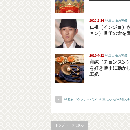
2020-2-14
登場人物の実像
仁祖（インジョ）
ョン）世子の命を
2018-4-12
登場人物の実像
貞純（チョンスン
を好き勝手に動か
王妃
光海君（クァンヘグン）が王になった特殊な
トップページに戻る