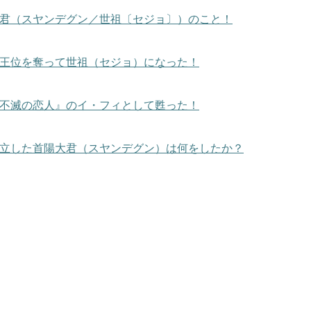
君（スヤンデグン／世祖〔セジョ〕）のこと！
王位を奪って世祖（セジョ）になった！
不滅の恋人』のイ・フィとして甦った！
立した首陽大君（スヤンデグン）は何をしたか？