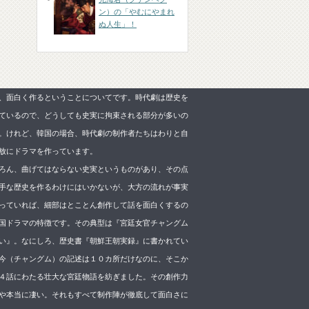
ン）の「やむにやまれ
ぬ人生」！
、面白く作るということについてです。時代劇は歴史を
ているので、どうしても史実に拘束される部分が多いの
。けれど、韓国の場合、時代劇の制作者たちはわりと自
放にドラマを作っています。
ろん、曲げてはならない史実というものがあり、その点
手な歴史を作るわけにはいかないが、大方の流れが事実
っていれば、細部はとことん創作して話を面白くするの
国ドラマの特徴です。その典型は『宮廷女官チャングム
い』。なにしろ、歴史書『朝鮮王朝実録』に書かれてい
今（チャングム）の記述は１０カ所だけなのに、そこか
４話にわたる壮大な宮廷物語を紡ぎました。その創作力
や本当に凄い。それもすべて制作陣が徹底して面白さに