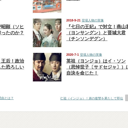
2018-9-21
登場人物の実像
が昭顕（ソヒ
『七日の王妃』で対立！燕山
奪ったのか？
（ヨンサングン）と晋城大君
（チンソンデグン）
2020-7-1
登場人物の実像
）王后！政治
英祖（ヨンジョ）はイ・ソン
した恐ろしい
（思悼世子〔サドセジャ〕）
自決を命じた！
理由とは？
仁祖（インジョ）！弟の復讐を果たして即位