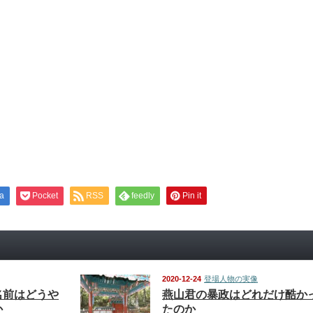
a
Pocket
RSS
feedly
Pin it
2020-12-24
登場人物の実像
名前はどうや
燕山君の暴政はどれだけ酷か
か
たのか