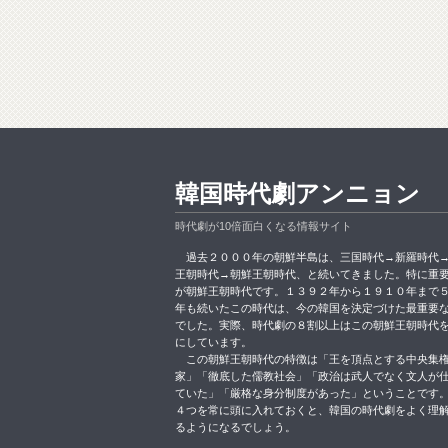
韓国時代劇アンニョン
時代劇が10倍面白くなる情報サイト
過去２０００年の朝鮮半島は、三国時代→新羅時代
王朝時代→朝鮮王朝時代、と続いてきました。特に重
が朝鮮王朝時代です。１３９２年から１９１０年まで
年も続いたこの時代は、今の韓国を決定づけた最重要
でした。実際、時代劇の８割以上はこの朝鮮王朝時代
にしています。
この朝鮮王朝時代の特徴は「王を頂点とする中央集
家」「徹底した儒教社会」「政治は武人でなく文人が
ていた」「厳格な身分制度があった」ということです
４つを常に頭に入れておくと、韓国の時代劇をよく理
るようになるでしょう。