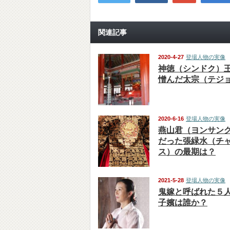
関連記事
2020-4-27
登場人物の実像
神徳（シンドク）
憎んだ太宗（テジ
2020-6-16
登場人物の実像
燕山君（ヨンサン
だった張緑水（チ
ス）の最期は？
2021-5-28
登場人物の実像
鬼嫁と呼ばれた５
子嬪は誰か？