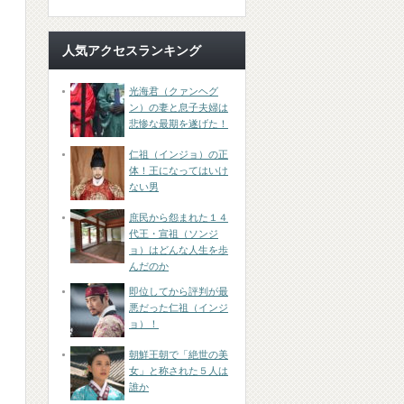
人気アクセスランキング
光海君（クァンヘグ
ン）の妻と息子夫婦は
悲惨な最期を遂げた！
仁祖（インジョ）の正
体！王になってはいけ
ない男
庶民から怨まれた１４
代王・宣祖（ソンジ
ョ）はどんな人生を歩
んだのか
即位してから評判が最
悪だった仁祖（インジ
ョ）！
朝鮮王朝で「絶世の美
女」と称された５人は
誰か