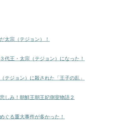
だ太宗（テジョン）！
３代王・太宗（テジョン）になった！
（テジョン）に殺された「王子の乱」
悲しみ！朝鮮王朝王妃側室物語２
めぐる重大事件が多かった！