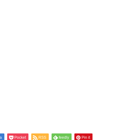
a
Pocket
RSS
feedly
Pin it