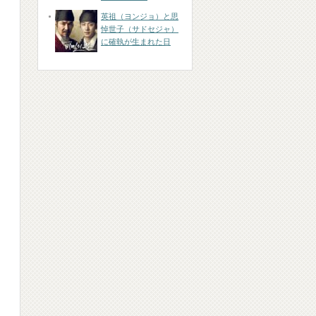
英祖（ヨンジョ）と思
悼世子（サドセジャ）
に確執が生まれた日