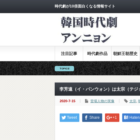
時代劇が10倍面白くなる情報サイト
注目記事
時代劇作品
朝鮮王朝歴史
全集
李芳遠（イ・バンウォン）は太宗（テジ
2020-7-15
登場人物の実像
太宗
,
Tweet
Share
+1
Haten