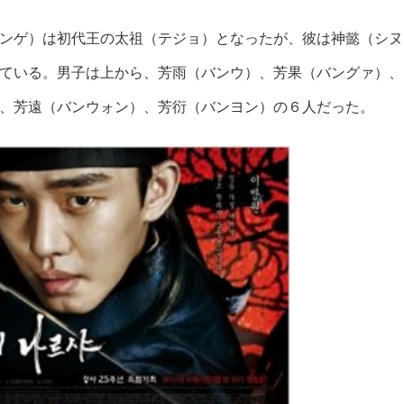
ンゲ）は初代王の太祖（テジョ）となったが、彼は神懿（シヌ
ている。男子は上から、芳雨（バンウ）、芳果（バングァ）、
、芳遠（バンウォン）、芳衍（バンヨン）の６人だった。