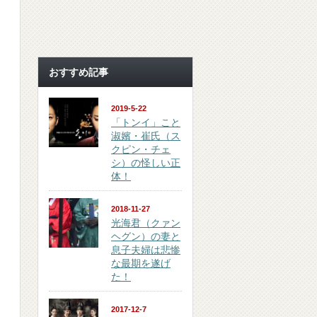
おすすめ記事
2019-5-22
「トンイ」こと
淑嬪・崔氏（ス
クピン・チェ
シ）の怪しい正
体！
2018-11-27
光海君（クァン
ヘグン）の妻と
息子夫婦は悲惨
な最期を遂げ
た！
2017-12-7