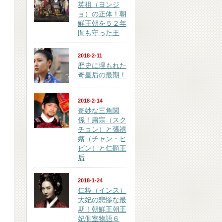
英祖（ヨンジ
ョ）の正体！朝
鮮王朝を５２年
間も守った王
2018-2-11
歴史に埋もれた
奇皇后の最期！
2018-2-14
奇妙な三角関
係！粛宗（スク
チョン）と張禧
嬪（チャン・ヒ
ビン）と仁顕王
后
2018-1-24
仁粋（インス）
大妃の悲惨な最
期！朝鮮王朝王
妃側室物語６