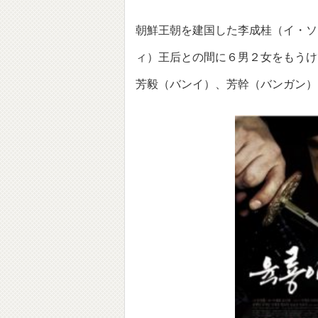
朝鮮王朝を建国した李成桂（イ・ソ
ィ）王后との間に６男２女をもうけ
芳毅（バンイ）、芳幹（バンガン）