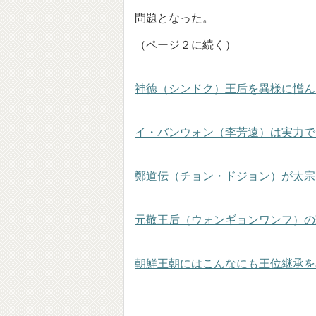
問題となった。
（ページ２に続く）
神徳（シンドク）王后を異様に憎ん
イ・バンウォン（李芳遠）は実力で
鄭道伝（チョン・ドジョン）が太宗
元敬王后（ウォンギョンワンフ）の
朝鮮王朝にはこんなにも王位継承を