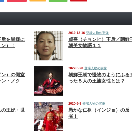
2019-12-16
登場人物の実像
王后を異様に
貞熹（チョンヒ）王后／朝鮮
ョン）！
朝美女物語１１
2022-5-20
登場人物の実像
グン）の側室
朝鮮王朝で怪物のようにふる
ャン・ノク
った５人の王族女性とは？
2020-3-9
登場人物の実像
人の王妃・世
愚かな仁祖（インジョ）の反
省！