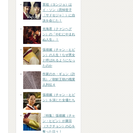
英祖（ヨンジョ）は
イ・ソン（思悼世子
〔サドセジャ〕）に自
決を命じた！
光海君（クァンヘグ
ン）の「やむにやまれ
ぬ人生」！
張禧嬪（チャン・ヒビ
ン）の人生！なぜ悪女
と呼ばれるようになっ
たのか
作家のホ・ギュン（許
筠）／朝鮮王朝の職業
人列伝４
張禧嬪（チャン・ヒビ
ン）を演じた女優たち
〔特集〕張禧嬪（チャ
ン・ヒビン）が粛宗
（スクチョン）の心を
奪った日々！