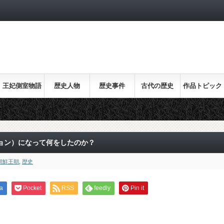
王妃側室物語
歴史人物
歴史事件
古代の歴史
作品トピック
ス
ョン）になって何をしたのか？
朝鮮王朝
,
歴史
a
Pocket
RSS
feedly
Pin it