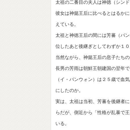
太祖の二番目の夫人は神徳（シンド
彼女は神懿王后に比べるとはるかに
えている。
太祖と神徳王后の間には芳蕃（バン
位したあと後継ぎとしてわずか１０
当然ながら、神懿王后の息子たちの
長男の芳雨は朝鮮王朝建国の翌年で
（イ・バンウォン）は２５歳で血気
にしたのか。
実は、太祖は当初、芳蕃を後継者に
らだが、側近から「性格が乱暴で王
いる。