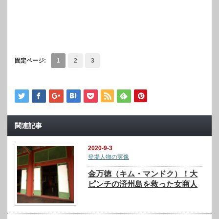
固定ページ:
1
2
3
関連記事
2020-9-3
登場人物の実像
金万徳（キム・マンドク）！大
ピンチの済州島を救った女商人