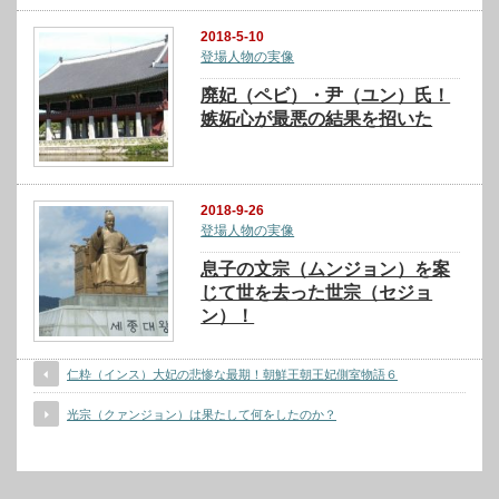
2018-5-10
登場人物の実像
廃妃（ペビ）・尹（ユン）氏！
嫉妬心が最悪の結果を招いた
2018-9-26
登場人物の実像
息子の文宗（ムンジョン）を案
じて世を去った世宗（セジョ
ン）！
仁粋（インス）大妃の悲惨な最期！朝鮮王朝王妃側室物語６
光宗（クァンジョン）は果たして何をしたのか？