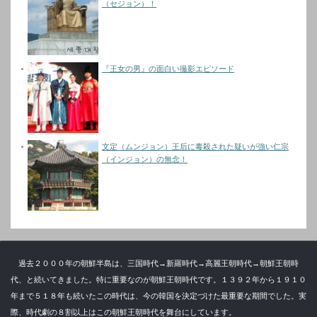
（セジョン）！
『王女の男』の面白い撮影エピソード
文定（ムンジョン）王后に毒殺された疑いが強い仁宗
（インジョン）の無念！
過去２０００年の朝鮮半島は、三国時代→新羅時代→高麗王朝時代→朝鮮王朝時
代、と続いてきました。特に重要なのが朝鮮王朝時代です。１３９２年から１９１０
年まで５１８年も続いたこの時代は、今の韓国を決定づけた最重要な期間でした。実
際、時代劇の８割以上はこの朝鮮王朝時代を舞台にしています。