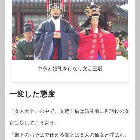
中宗と婚礼を行なう文定王后
一変した態度
『女人天下』の中で、文定王后は婚礼前に世話役の女
官に対してこう言う。
「殿下のおそばで仕える側室は８人の仙女と呼ばれ、