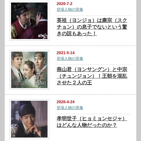
2020-7-2
登場人物の実像
英祖（ヨンジョ）は粛宗（スク
チョン）の息子でないという驚
きの説もあった！
2021-5-14
登場人物の実像
燕山君（ヨンサングン）と中宗
（チュンジョン）！王朝を混乱
させた２人の王
2020-4-24
登場人物の実像
孝明世子（ヒョミョンセジャ）
はどんな人物だったのか？