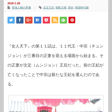
2018-1-28
登場人物の実像
文定王后
,
朝鮮王朝
,
歴史
,
韓国時代劇
『女人天下』の第１１話は、１１代王・中宗（チュン
ジョン）が三番目の正妻を迎える場面から始まる。そ
の正妻が文定（ムンジョン）王后だった。前の王妃が
亡くなったことで中宗は新たな王妃を選んだのであ
る。