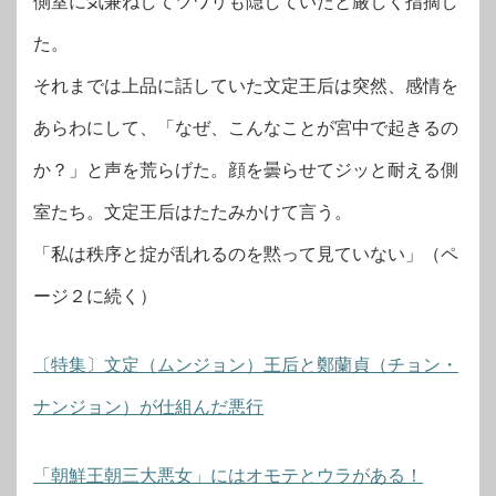
側室に気兼ねしてツワリも隠していたと厳しく指摘し
た。
それまでは上品に話していた文定王后は突然、感情を
あらわにして、「なぜ、こんなことが宮中で起きるの
か？」と声を荒らげた。顔を曇らせてジッと耐える側
室たち。文定王后はたたみかけて言う。
「私は秩序と掟が乱れるのを黙って見ていない」（ペ
ージ２に続く）
〔特集〕文定（ムンジョン）王后と鄭蘭貞（チョン・
ナンジョン）が仕組んだ悪行
「朝鮮王朝三大悪女」にはオモテとウラがある！