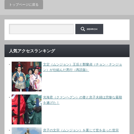
トップページに戻る
人気アクセスランキング
文定（ムンジョン）王后と鄭蘭貞（チョン・ナンジョ
ン）が仕組んだ悪行（再読版）
光海君（クァンヘグン）の妻と息子夫婦は悲惨な最期
を遂げた！
息子の文宗（ムンジョン）を案じて世を去った世宗