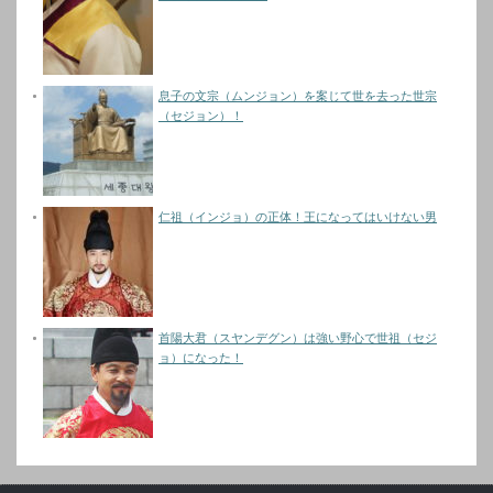
息子の文宗（ムンジョン）を案じて世を去った世宗
（セジョン）！
仁祖（インジョ）の正体！王になってはいけない男
首陽大君（スヤンデグン）は強い野心で世祖（セジ
ョ）になった！