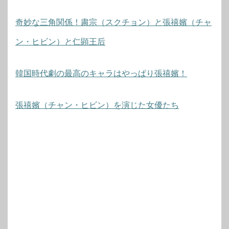
奇妙な三角関係！粛宗（スクチョン）と張禧嬪（チャ
ン・ヒビン）と仁顕王后
韓国時代劇の最高のキャラはやっぱり張禧嬪！
張禧嬪（チャン・ヒビン）を演じた女優たち