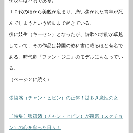
生没年は不明である。
１０代の頃から美貌が広まり、恋い焦がれた青年が死
んでしまうという騒動まで起きている。
後に妓生（キーセン）となったが、詩歌の才能が卓越
していて、その作品は韓国の教科書に載るほど有名で
ある。時代劇『ファン・ジニ』のモデルにもなってい
る。
（ページ２に続く）
張禧嬪（チャン・ヒビン）の正体！謎多き魔性の女
〔特集〕張禧嬪（チャン・ヒビン）が粛宗（スクチョ
ン）の心を奪った日々！