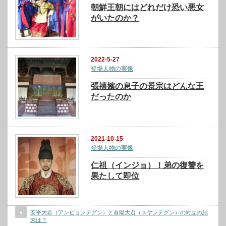
朝鮮王朝にはどれだけ恐い悪女
がいたのか？
2022-5-27
登場人物の実像
張禧嬪の息子の景宗はどんな王
だったのか
2021-10-15
登場人物の実像
仁祖（インジョ）！弟の復讐を
果たして即位
安平大君（アンピョンデグン）と首陽大君（スヤンデグン）の対立の結
末は？