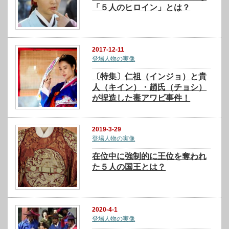
「５人のヒロイン」とは？
2017-12-11
登場人物の実像
〔特集〕仁祖（インジョ）と貴
人（キイン）・趙氏（チョシ）
が捏造した毒アワビ事件！
2019-3-29
登場人物の実像
在位中に強制的に王位を奪われ
た５人の国王とは？
2020-4-1
登場人物の実像