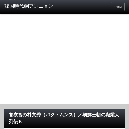
menu
警察官の朴文秀（パク・ムンス）／朝鮮王朝の職業人
列伝５