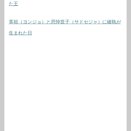
た王
英祖（ヨンジョ）と思悼世子（サドセジャ）に確執が
生まれた日