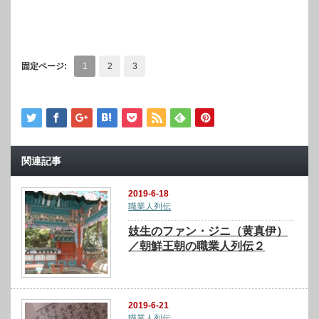
固定ページ:
1
2
3
関連記事
2019-6-18
職業人列伝
妓生のファン・ジニ（黄真伊）
／朝鮮王朝の職業人列伝２
2019-6-21
職業人列伝