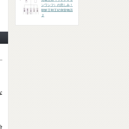
ンワンフ）の悲しみ！
朝鮮王朝王妃側室物語
２
）
な
分