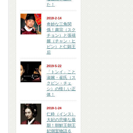
た！
2018-2-14
奇妙な三角関
係！粛宗（スク
チョン）と張禧
嬪（チャン・ヒ
ビン）と仁顕王
后
2019-5-22
「トンイ」こと
淑嬪・崔氏（ス
クピン・チェ
シ）の怪しい正
体！
2018-1-24
仁粋（インス）
大妃の悲惨な最
期！朝鮮王朝王
妃側室物語６