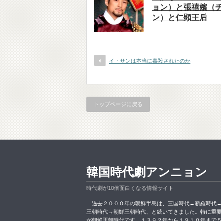
ョン）と張禧嬪（
ン）と仁顕王后
イ・サンは本当に毒殺されたのか
トップページに戻る
韓国時代劇アンニョン
時代劇が10倍面白くなる情報サイト
過去２０００年の朝鮮半島は、三国時代→新羅時代
王朝時代→朝鮮王朝時代、と続いてきました。特に重
が朝鮮王朝時代です。１３９２年から１９１０年まで