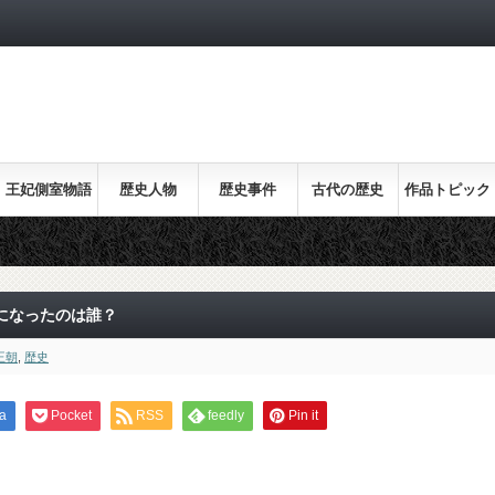
王妃側室物語
歴史人物
歴史事件
古代の歴史
作品トピック
ス
になったのは誰？
王朝
,
歴史
a
Pocket
RSS
feedly
Pin it