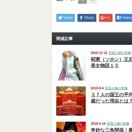
Tweet
Share
+1
Haten
関連記事
2019-12-12
登場人物の実像
昭憲（ソホン）王
美女物語１０
2019-9-6
登場人物の実像
２７人の国王の平
歳だった理由とは
2018-2-14
登場人物の実像
奇妙な三角関係！