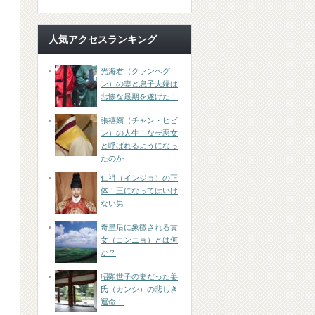
人気アクセスランキング
光海君（クァンヘグ
ン）の妻と息子夫婦は
悲惨な最期を遂げた！
張禧嬪（チャン・ヒビ
ン）の人生！なぜ悪女
と呼ばれるようになっ
たのか
仁祖（インジョ）の正
体！王になってはいけ
ない男
奇皇后に象徴される貢
女（コンニョ）とは何
か？
昭顕世子の妻だった姜
氏（カンシ）の悲しき
運命！