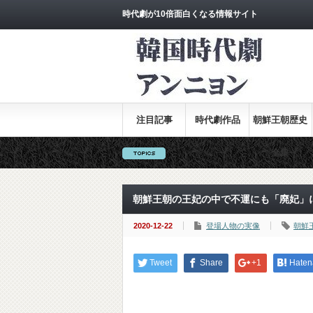
時代劇が10倍面白くなる情報サイト
注目記事
時代劇作品
朝鮮王朝歴史
全集
朝鮮王朝の王妃の中で不運にも「廃妃」
2020-12-22
登場人物の実像
朝鮮
Tweet
Share
+1
Haten