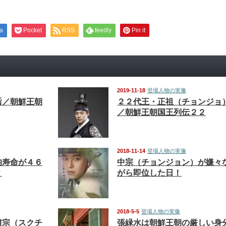
a
Pocket
RSS
feedly
Pin it
2019-11-18
登場人物の実像
后／朝鮮王朝
２２代王・正祖（チョンジョ
／朝鮮王朝国王列伝２２
2018-11-14
登場人物の実像
均寿命が４６
中宗（チョンジョン）が嫌々
？
がら即位した日！
2018-5-5
登場人物の実像
粛宗（スクチ
張緑水は朝鮮王朝の厳しい身