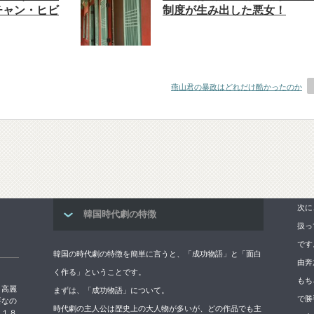
チャン・ヒビ
制度が生み出した悪女！
燕山君の暴政はどれだけ酷かったのか
次に
韓国時代劇の特徴
扱っ
です
韓国の時代劇の特徴を簡単に言うと、「成功物語」と「面白
由奔
く作る」ということです。
もち
→高麗
まずは、「成功物語」について。
で勝
要なの
時代劇の主人公は歴史上の大人物が多いが、どの作品でも主
５１８