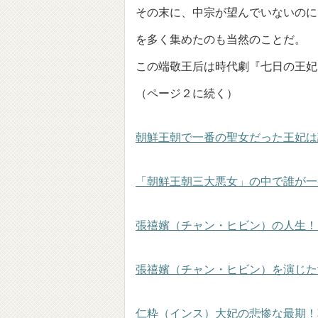
その末に、中宗が望んでいないのに
を多く集めたのも当然のことだ。
この端敬王后は時代劇『七日の王妃
（ページ２に続く）
朝鮮王朝で一番の聖女だった王妃は
「朝鮮王朝三大悪女」の中で誰が一
張禧嬪（チャン・ヒビン）の人生！
張禧嬪（チャン・ヒビン）を演じた
仁粋（インス）大妃の悲惨な最期！