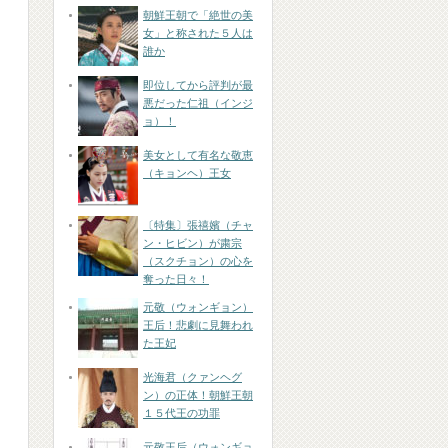
朝鮮王朝で「絶世の美
女」と称された５人は
誰か
即位してから評判が最
悪だった仁祖（インジ
ョ）！
美女として有名な敬恵
（キョンヘ）王女
〔特集〕張禧嬪（チャ
ン・ヒビン）が粛宗
（スクチョン）の心を
奪った日々！
元敬（ウォンギョン）
王后！悲劇に見舞われ
た王妃
光海君（クァンヘグ
ン）の正体！朝鮮王朝
１５代王の功罪
元敬王后（ウォンギョ