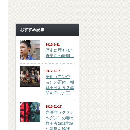
おすすめ記事
2018-2-11
歴史に埋もれた
奇皇后の最期！
2017-12-7
英祖（ヨンジ
ョ）の正体！朝
鮮王朝を５２年
間も守った王
2018-11-27
光海君（クァン
ヘグン）の妻と
息子夫婦は悲惨
な最期を遂げ