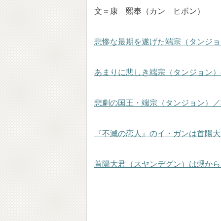
文＝康 熙奉（カン ヒボン）
悲惨な最期を遂げた端宗（タンジョ
あまりに悲しき端宗（タンジョン）
悲劇の国王・端宗（タンジョン）／
『不滅の恋人』のイ・ガンは首陽大
首陽大君（スヤンデグン）は甥から