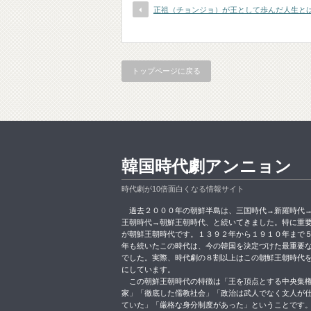
正祖（チョンジョ）が王として歩んだ人生と
トップページに戻る
韓国時代劇アンニョン
時代劇が10倍面白くなる情報サイト
過去２０００年の朝鮮半島は、三国時代→新羅時代
王朝時代→朝鮮王朝時代、と続いてきました。特に重
が朝鮮王朝時代です。１３９２年から１９１０年まで
年も続いたこの時代は、今の韓国を決定づけた最重要
でした。実際、時代劇の８割以上はこの朝鮮王朝時代
にしています。
この朝鮮王朝時代の特徴は「王を頂点とする中央集
家」「徹底した儒教社会」「政治は武人でなく文人が
ていた」「厳格な身分制度があった」ということです