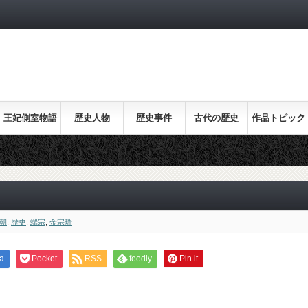
王妃側室物語
歴史人物
歴史事件
古代の歴史
作品トピック
ス
朝
,
歴史
,
端宗
,
金宗瑞
a
Pocket
RSS
feedly
Pin it