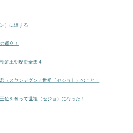
ン）に涙する
の運命！
朝鮮王朝歴史全集４
君（スヤンデグン／世祖〔セジョ〕）のこと！
王位を奪って世祖（セジョ）になった！