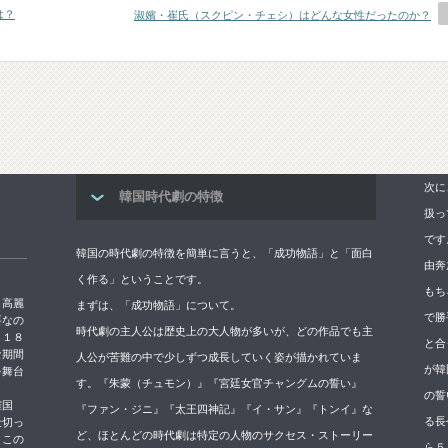
は？
淑嬪・崔氏（スクピン・チェシ）はどんな女性だったのか？
次に
韓国時代劇の特徴
扱っ
です
韓国の時代劇の特徴を簡単に言うと、「成功物語」と「面白
由奔
く作る」ということです。
もち
→高麗
まずは、「成功物語」について。
で勝
要なの
時代劇の主人公は歴史上の大人物が多いが、どの作品でも主
５１８
と合
な期間
人公が苦難の中で少しずつ成長していく姿が描かれていま
が韓
を舞台
す。『朱蒙（チュモン）』『宮廷女官チャングムの誓い』
の誓
権国
『ファン・ジニ』『太王四神記』『イ・サン』『トンイ』な
る長
仕切っ
ど、ほとんどの時代劇は特定の人物のサクセス・ストーリー
。この
ら５