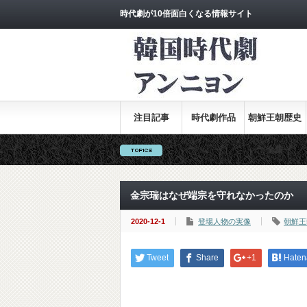
時代劇が10倍面白くなる情報サイト
注目記事
時代劇作品
朝鮮王朝歴史
全集
金宗瑞はなぜ端宗を守れなかったのか
2020-12-1
登場人物の実像
朝鮮王
Tweet
Share
+1
Haten