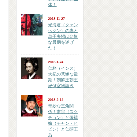
体！
2018-11-27
光海君（クァン
ヘグン）の妻と
息子夫婦は悲惨
な最期を遂げ
た！
2018-1-24
仁粋（インス）
大妃の悲惨な最
期！朝鮮王朝王
妃側室物語６
2018-2-14
奇妙な三角関
係！粛宗（スク
チョン）と張禧
嬪（チャン・ヒ
ビン）と仁顕王
后