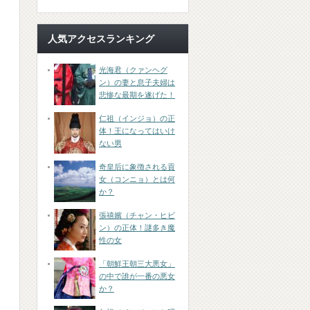
人気アクセスランキング
光海君（クァンヘグ
ン）の妻と息子夫婦は
悲惨な最期を遂げた！
仁祖（インジョ）の正
体！王になってはいけ
ない男
奇皇后に象徴される貢
女（コンニョ）とは何
か？
張禧嬪（チャン・ヒビ
ン）の正体！謎多き魔
性の女
「朝鮮王朝三大悪女」
の中で誰が一番の悪女
か？