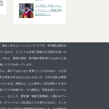
１１代王・中宗（チュ
ンジョン）／朝鮮王朝
国王列伝１１
、面白く作るということについてです。時代劇は歴史を
ているので、どうしても史実に拘束される部分が多いの
。けれど、韓国の場合、時代劇の制作者たちはわりと自
放にドラマを作っています。
ろん、曲げてはならない史実というものがあり、その点
手な歴史を作るわけにはいかないが、大方の流れが事実
っていれば、細部はとことん創作して話を面白くするの
国ドラマの特徴です。その典型は『宮廷女官チャングム
い』。なにしろ、歴史書『朝鮮王朝実録』に書かれてい
今（チャングム）の記述は１０カ所だけなのに、そこか
４話にわたる壮大な宮廷物語を紡ぎました。その創作力