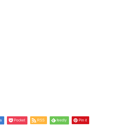
a
Pocket
RSS
feedly
Pin it