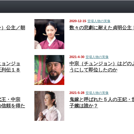
2020-12-15
登場人物の実像
ン）公主／朝
数々の悲劇に耐えた貞明公主
2021-4-30
登場人物の実像
ヒョンジョ
中宗（チュンジョン）はどの
王列伝１８
うにして即位したのか
2021-5-28
登場人物の実像
代王・中宗
鬼嫁と呼ばれた５人の王妃・
の信頼を得た
子嬪は誰か？