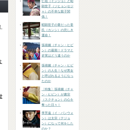
仁祖（インジョ）と昭
顕世子（ソヒョンセジ
ャ）の不幸な親子関
係！
昭顕世子の妻だった姜
！
氏（カンシ）の悲しき
運命！
張禧嬪（チャン・ヒビ
ン）の最期！ドラマと
史実はどう違うのか
よ
張禧嬪（チャン・ヒビ
ン）の人生！なぜ悪女
と呼ばれるようになっ
たのか
〔特集〕張禧嬪（チャ
ン・ヒビン）が粛宗
世
（スクチョン）の心を
奪った日々！
李芳遠（イ・バンウォ
ン）は太宗（テジョ
ン）になって何をした
のか？