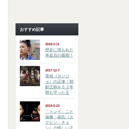
おすすめ記事
2018-2-11
歴史に埋もれた
奇皇后の最期！
2017-12-7
英祖（ヨンジ
ョ）の正体！朝
鮮王朝を５２年
間も守った王
2019-5-22
「トンイ」こと
淑嬪・崔氏（ス
クピン・チェ
シ）の怪しい正