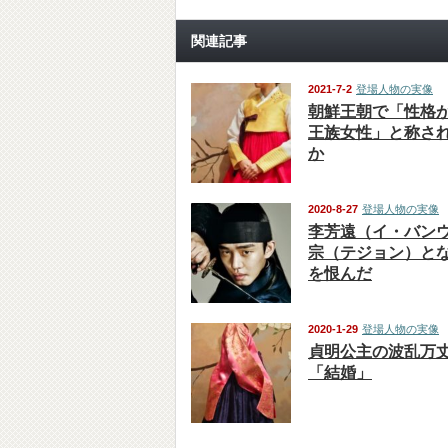
関連記事
2021-7-2
登場人物の実像
朝鮮王朝で「性格
王族女性」と称さ
か
2020-8-27
登場人物の実像
李芳遠（イ・バン
宗（テジョン）と
を恨んだ
2020-1-29
登場人物の実像
貞明公主の波乱万
「結婚」