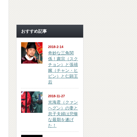
おすすめ記事
2018-2-14
奇妙な三角関
係！粛宗（スク
チョン）と張禧
嬪（チャン・ヒ
ビン）と仁顕王
后
2018-11-27
光海君（クァン
ヘグン）の妻と
息子夫婦は悲惨
な最期を遂げ
た！