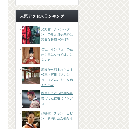
人気アクセスランキング
光海君（クァンヘグ
ン）の妻と息子夫婦は
悲惨な最期を遂げた！
仁祖（インジョ）の正
体！王になってはいけ
ない男
庶民から怨まれた１４
代王・宣祖（ソンジ
ョ）はどんな人生を歩
んだのか
即位してから評判が最
悪だった仁祖（インジ
ョ）！
張禧嬪（チャン・ヒビ
ン）を演じた女優たち