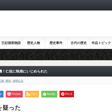
王妃側室物語
歴史人物
歴史事件
古代の歴史
作品トピック
ス
機！仁祖に執拗にいじめられた
王朝
,
歴史
,
貞明公主
a
Pocket
RSS
feedly
Pin it
を疑った