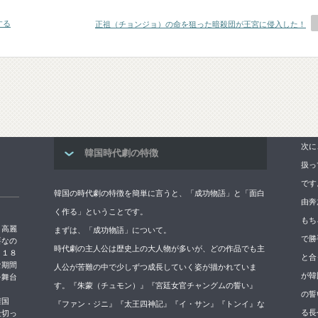
する
正祖（チョンジョ）の命を狙った暗殺団が王宮に侵入した！
次に
韓国時代劇の特徴
扱っ
です
韓国の時代劇の特徴を簡単に言うと、「成功物語」と「面白
由奔
く作る」ということです。
もち
→高麗
まずは、「成功物語」について。
で勝
要なの
時代劇の主人公は歴史上の大人物が多いが、どの作品でも主
５１８
と合
な期間
人公が苦難の中で少しずつ成長していく姿が描かれていま
が韓
を舞台
す。『朱蒙（チュモン）』『宮廷女官チャングムの誓い』
の誓
権国
『ファン・ジニ』『太王四神記』『イ・サン』『トンイ』な
る長
仕切っ