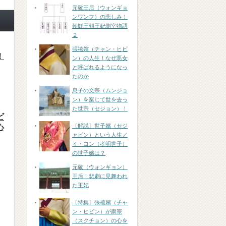
元敬王后（ウォンギョ
ンワンフ）の悲しみ！
朝鮮王朝王妃側室物語
２
張禧嬪（チャン・ヒビ
！
ン）の人生！なぜ悪女
と呼ばれるようになっ
たのか
息子の文宗（ムンジョ
ン）を案じて世を去っ
た世宗（セジョン）！
ビ
〔解説〕世子嬪（セジ
心
ャビン）という人生／
イ・ヨン（孝明世子）
の世子嬪は？
元敬（ウォンギョン）
王后！悲劇に見舞われ
た王妃
〔特集〕張禧嬪（チャ
ン・ヒビン）が粛宗
（スクチョン）の心を