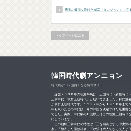
悲惨な最期を遂げた端宗（タンジョン）に涙
トップページに戻る
韓国時代劇アンニョン
時代劇が10倍面白くなる情報サイト
過去２０００年の朝鮮半島は、三国時代→新羅時代
王朝時代→朝鮮王朝時代、と続いてきました。特に重
が朝鮮王朝時代です。１３９２年から１９１０年まで
年も続いたこの時代は、今の韓国を決定づけた最重要
でした。実際、時代劇の８割以上はこの朝鮮王朝時代
にしています。
この朝鮮王朝時代の特徴は「王を頂点とする中央集
家」「徹底した儒教社会」「政治は武人でなく文人が