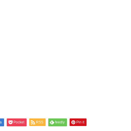
a
Pocket
RSS
feedly
Pin it