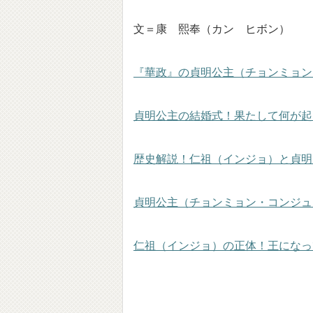
文＝康 熙奉（カン ヒボン）
『華政』の貞明公主（チョンミョン
貞明公主の結婚式！果たして何が起
歴史解説！仁祖（インジョ）と貞明
貞明公主（チョンミョン・コンジュ
仁祖（インジョ）の正体！王になっ