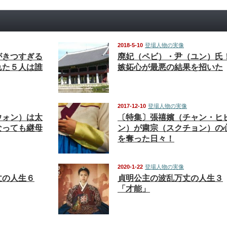
2018-5-10
登場人物の実像
がきつすぎる
廃妃（ペビ）・尹（ユン）氏
れた５人は誰
嫉妬心が最悪の結果を招いた
2017-12-10
登場人物の実像
ウォン）は太
〔特集〕張禧嬪（チャン・ヒ
なっても継母
ン）が粛宗（スクチョン）の
を奪った日々！
2020-1-22
登場人物の実像
丈の人生６
貞明公主の波乱万丈の人生３
「才能」