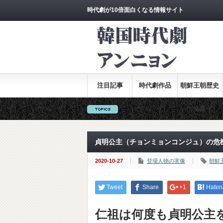
時代劇が10倍面白くなる情報サイト
注目記事
時代劇作品
朝鮮王朝歴史
全集
貞明公主（チョンミョンコンジュ）の危
2020-10-27
登場人物の実像
朝鮮
Tweet
Share
+1
Haten
仁祖は何度も貞明公主