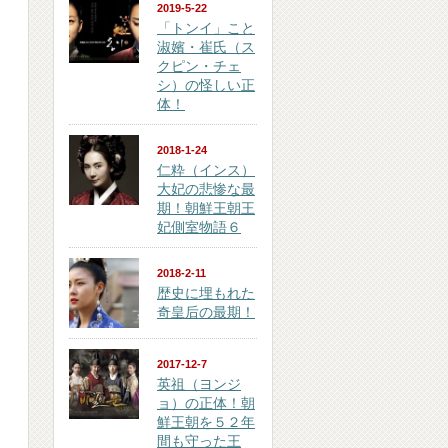
2019-5-22
「トンイ」こと
淑嬪・崔氏（ス
クピン・チェ
シ）の怪しい正
体！
2018-1-24
仁粋（インス）
大妃の悲惨な最
期！朝鮮王朝王
妃側室物語６
2018-2-11
歴史に埋もれた
奇皇后の最期！
2017-12-7
英祖（ヨンジ
ョ）の正体！朝
鮮王朝を５２年
間も守った王