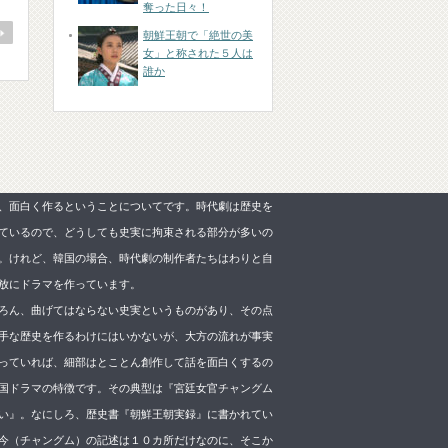
奪った日々！
朝鮮王朝で「絶世の美
女」と称された５人は
誰か
、面白く作るということについてです。時代劇は歴史を
ているので、どうしても史実に拘束される部分が多いの
。けれど、韓国の場合、時代劇の制作者たちはわりと自
放にドラマを作っています。
ろん、曲げてはならない史実というものがあり、その点
手な歴史を作るわけにはいかないが、大方の流れが事実
っていれば、細部はとことん創作して話を面白くするの
国ドラマの特徴です。その典型は『宮廷女官チャングム
い』。なにしろ、歴史書『朝鮮王朝実録』に書かれてい
今（チャングム）の記述は１０カ所だけなのに、そこか