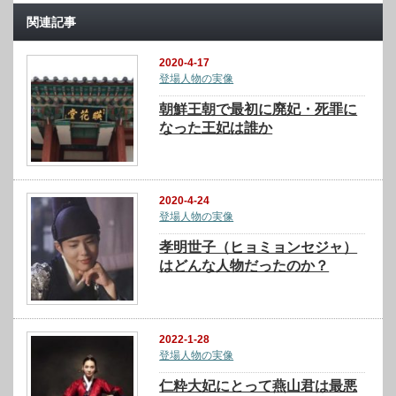
関連記事
2020-4-17
登場人物の実像
朝鮮王朝で最初に廃妃・死罪に
なった王妃は誰か
2020-4-24
登場人物の実像
孝明世子（ヒョミョンセジャ）
はどんな人物だったのか？
2022-1-28
登場人物の実像
仁粋大妃にとって燕山君は最悪