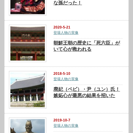
な孫だった！
2020-5-21
登場人物の実像
朝鮮王朝の歴史に「死六臣」が
いて心が救われる
2018-5-10
登場人物の実像
廃妃（ペビ）・尹（ユン）氏！
嫉妬心が最悪の結果を招いた
2019-10-7
登場人物の実像