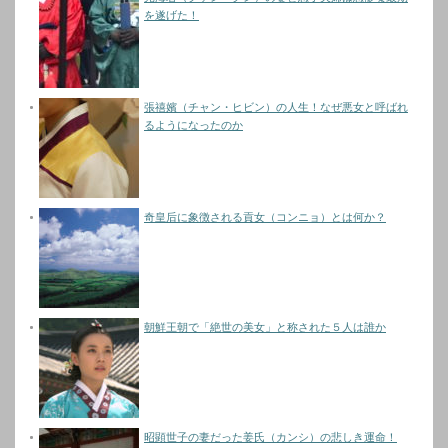
を遂げた！
張禧嬪（チャン・ヒビン）の人生！なぜ悪女と呼ばれ
るようになったのか
奇皇后に象徴される貢女（コンニョ）とは何か？
朝鮮王朝で「絶世の美女」と称された５人は誰か
昭顕世子の妻だった姜氏（カンシ）の悲しき運命！