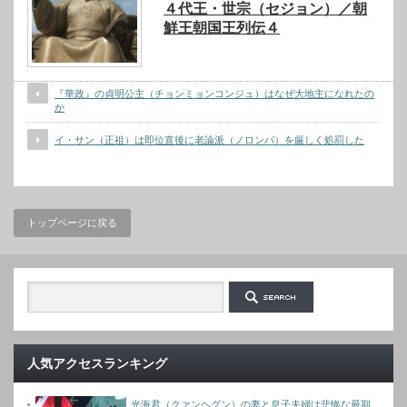
４代王・世宗（セジョン）／朝
鮮王朝国王列伝４
『華政』の貞明公主（チョンミョンコンジュ）はなぜ大地主になれたの
か
イ・サン（正祖）は即位直後に老論派（ノロンパ）を厳しく処罰した
トップページに戻る
人気アクセスランキング
光海君（クァンヘグン）の妻と息子夫婦は悲惨な最期