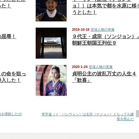
った！
ョ〕）は本気で都を水原に移
うとした！
2019-10-18
登場人物の実像
の屈辱！
９代王・成宗（ソンジョン）
朝鮮王朝国王列伝９
2020-1-24
登場人物の実像
）の命を狙っ
貞明公主の波乱万丈の人生４
侵入した！
「歓喜」
命を嘆願したの
李芳遠（イ・バンウォン）は太宗（テジョン）となっても継
母を恨んだ