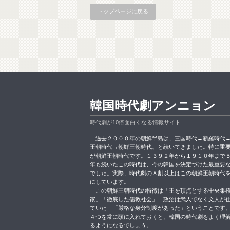
トップページに戻る
韓国時代劇アンニョン
時代劇が10倍面白くなる情報サイト
過去２０００年の朝鮮半島は、三国時代→新羅時代
王朝時代→朝鮮王朝時代、と続いてきました。特に重
が朝鮮王朝時代です。１３９２年から１９１０年まで
年も続いたこの時代は、今の韓国を決定づけた最重要
でした。実際、時代劇の８割以上はこの朝鮮王朝時代
にしています。
この朝鮮王朝時代の特徴は「王を頂点とする中央集
家」「徹底した儒教社会」「政治は武人でなく文人が
ていた」「厳格な身分制度があった」ということです
４つを常に頭に入れておくと、韓国の時代劇をよく理
るようになるでしょう。