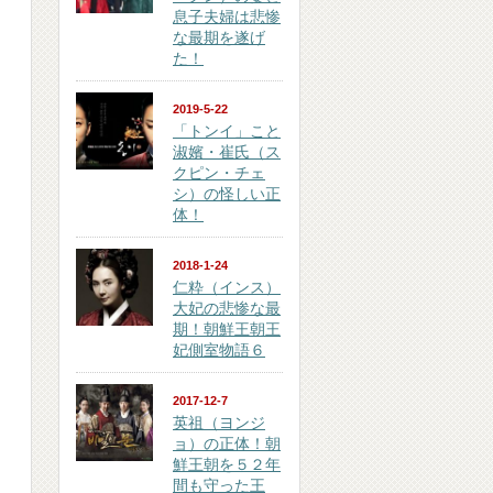
息子夫婦は悲惨
な最期を遂げ
た！
2019-5-22
「トンイ」こと
淑嬪・崔氏（ス
クピン・チェ
シ）の怪しい正
体！
2018-1-24
仁粋（インス）
大妃の悲惨な最
期！朝鮮王朝王
妃側室物語６
2017-12-7
英祖（ヨンジ
ョ）の正体！朝
鮮王朝を５２年
間も守った王