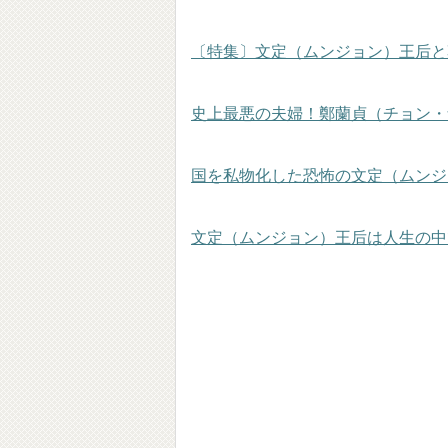
〔特集〕文定（ムンジョン）王后と
史上最悪の夫婦！鄭蘭貞（チョン・
国を私物化した恐怖の文定（ムンジ
文定（ムンジョン）王后は人生の中