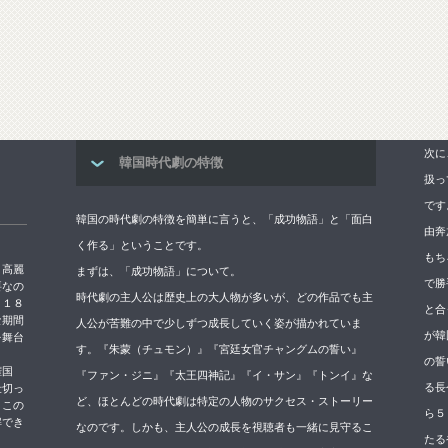
次に
韓国時代劇の特徴
扱っ
です
韓国の時代劇の特徴を簡単に言うと、「成功物語」と「面白
由奔
く作る」ということです。
もち
→高麗
まずは、「成功物語」について。
で勝
要なの
時代劇の主人公は歴史上の大人物が多いが、どの作品でも主
５１８
と合
な期間
人公が苦難の中で少しずつ成長していく姿が描かれていま
が韓
を舞台
す。『朱蒙（チュモン）』『宮廷女官チャングムの誓い』
の誓
権国
『ファン・ジニ』『太王四神記』『イ・サン』『トンイ』な
る長
仕切っ
ど、ほとんどの時代劇は特定の人物のサクセス・ストーリー
。この
ら５
解でき
なのです。しかも、主人公の成長を視聴者も一緒に見守るこ
たる