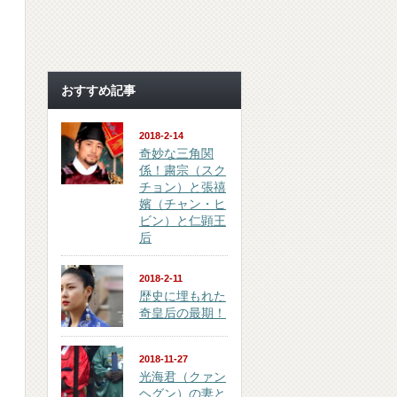
おすすめ記事
2018-2-14
奇妙な三角関
係！粛宗（スク
チョン）と張禧
嬪（チャン・ヒ
ビン）と仁顕王
后
2018-2-11
歴史に埋もれた
奇皇后の最期！
2018-11-27
光海君（クァン
ヘグン）の妻と