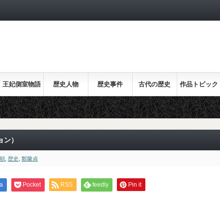
王妃側室物語
歴史人物
歴史事件
古代の歴史
作品トピック
ス
ョン）
朝
,
歴史
,
鄭蘭貞
a
Pocket
RSS
feedly
Pin it