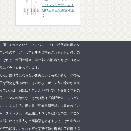
ンワンフ）の悲しみ！
朝鮮王朝王妃側室物語
２
、面白く作るということについてです。時代劇は歴史を
ているので、どうしても史実に拘束される部分が多いの
。けれど、韓国の場合、時代劇の制作者たちはわりと自
放にドラマを作っています。
ろん、曲げてはならない史実というものがあり、その点
手な歴史を作るわけにはいかないが、大方の流れが事実
っていれば、細部はとことん創作して話を面白くするの
国ドラマの特徴です。その典型は『宮廷女官チャングム
い』。なにしろ、歴史書『朝鮮王朝実録』に書かれてい
今（チャングム）の記述は１０カ所だけなのに、そこか
４話にわたる壮大な宮廷物語を紡ぎました。その創作力
や本当に凄い。それもすべて制作陣が徹底して面白さに