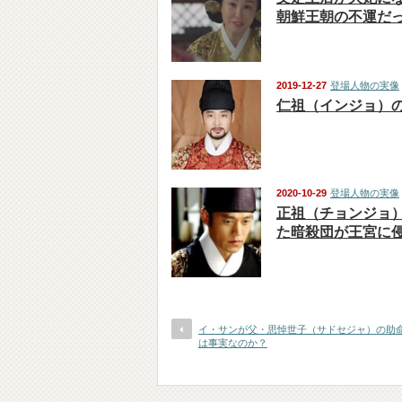
朝鮮王朝の不運だ
2019-12-27
登場人物の実像
仁祖（インジョ）
2020-10-29
登場人物の実像
正祖（チョンジョ
た暗殺団が王宮に
イ・サンが父・思悼世子（サドセジャ）の助
は事実なのか？