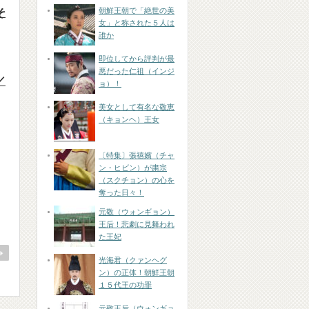
朝鮮王朝で「絶世の美
そ
女」と称された５人は
誰か
即位してから評判が最
悪だった仁祖（インジ
／
ョ）！
美女として有名な敬恵
（キョンヘ）王女
〔特集〕張禧嬪（チャ
ン・ヒビン）が粛宗
（スクチョン）の心を
奪った日々！
元敬（ウォンギョン）
王后！悲劇に見舞われ
た王妃
光海君（クァンヘグ
ン）の正体！朝鮮王朝
１５代王の功罪
元敬王后（ウォンギョ