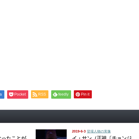
a
Pocket
RSS
feedly
Pin it
2019-6-3
登場人物の実像
なったことが
イ・サン（正祖〔チョンジ