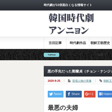
時代劇が10倍面白くなる情報サイト
注目記事
時代劇作品
朝鮮王朝歴史
全集
悪の手先だった鄭蘭貞（チョン・ナンジ
2020-8-25
登場人物の実像
朝鮮王
Tweet
Share
+1
Haten
最悪の夫婦