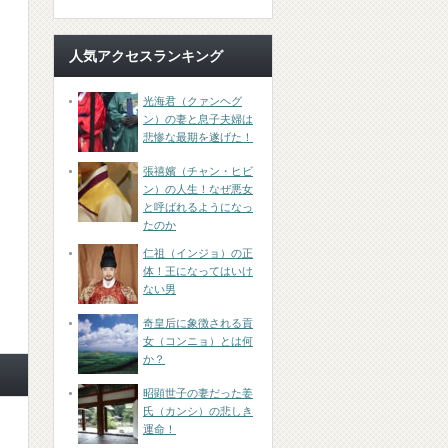
人気アクセスランキング
光海君（クァンヘグ
ン）の妻と息子夫婦は
悲惨な最期を遂げた！
張禧嬪（チャン・ヒビ
ン）の人生！なぜ悪女
と呼ばれるようになっ
たのか
仁祖（インジョ）の正
体！王になってはいけ
ない男
奇皇后に象徴される貢
女（コンニョ）とは何
か？
昭顕世子の妻だった姜
氏（カンシ）の悲しき
運命！