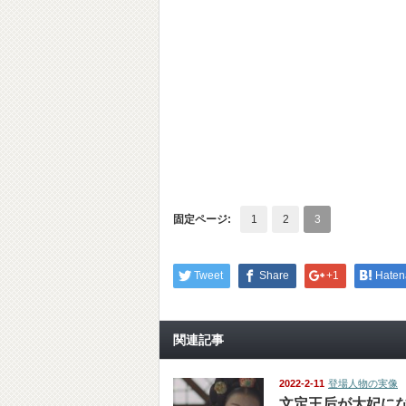
固定ページ:
1
2
3
Tweet
Share
+1
Haten
関連記事
2022-2-11
登場人物の実像
文定王后が大妃に