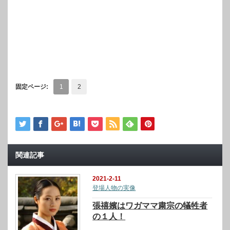
固定ページ:
1
2
関連記事
2021-2-11
登場人物の実像
張禧嬪はワガママ粛宗の犠牲者
の１人！