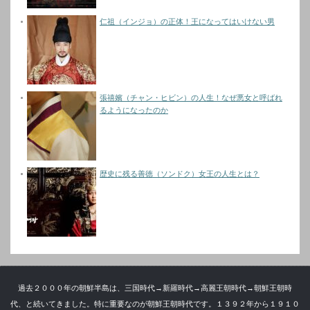
仁祖（インジョ）の正体！王になってはいけない男
張禧嬪（チャン・ヒビン）の人生！なぜ悪女と呼ばれ
るようになったのか
歴史に残る善徳（ソンドク）女王の人生とは？
過去２０００年の朝鮮半島は、三国時代→新羅時代→高麗王朝時代→朝鮮王朝時
代、と続いてきました。特に重要なのが朝鮮王朝時代です。１３９２年から１９１０