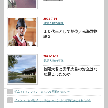
2021-7-16
登場人物の実像
１５代王として即位／光海君物
語２
2021-11-18
登場人物の実像
首陽大君と安平大君の対立はな
ぜ起こったのか
明宗（ミョンジョン）はどんな国王だったのか
イ・ソン（思悼世子〔サドセジャ〕）はなぜ餓死させられたのか