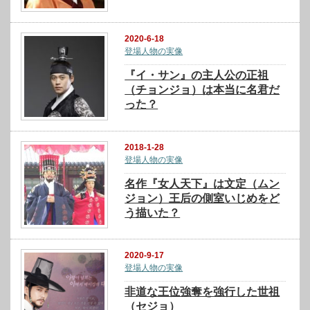
2020-6-18
登場人物の実像
『イ・サン』の主人公の正祖
（チョンジョ）は本当に名君だ
った？
2018-1-28
登場人物の実像
名作『女人天下』は文定（ムン
ジョン）王后の側室いじめをど
う描いた？
2020-9-17
登場人物の実像
非道な王位強奪を強行した世祖
（セジョ）