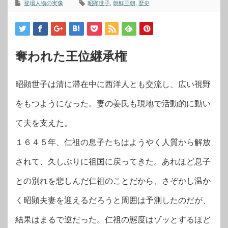
登場人物の実像
昭顕世子
,
朝鮮王朝
,
歴史
奪われた王位継承権
昭顕世子は清に滞在中に西洋人とも交流し、広い視野
をもつようになった。妻の姜氏も現地で活動的に動い
て夫を支えた。
１６４５年、仁祖の息子たちはようやく人質から解放
されて、久しぶりに祖国に戻ってきた。あれほど息子
との別れを悲しんだ仁祖のことだから、さぞかし温か
く昭顕夫妻を迎えるだろうと周囲は予測したのだが、
結果はまるで逆だった。仁祖の態度はゾッとするほど