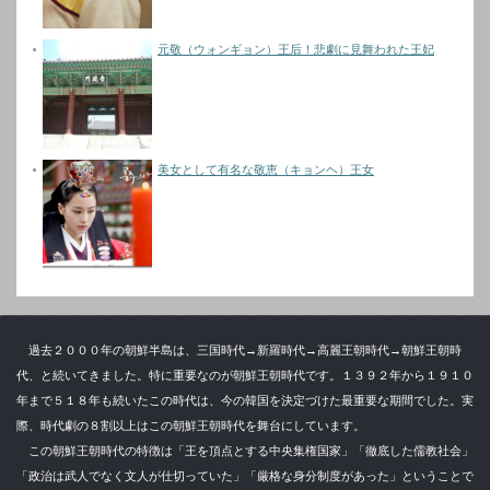
元敬（ウォンギョン）王后！悲劇に見舞われた王妃
美女として有名な敬恵（キョンヘ）王女
過去２０００年の朝鮮半島は、三国時代→新羅時代→高麗王朝時代→朝鮮王朝時
代、と続いてきました。特に重要なのが朝鮮王朝時代です。１３９２年から１９１０
年まで５１８年も続いたこの時代は、今の韓国を決定づけた最重要な期間でした。実
際、時代劇の８割以上はこの朝鮮王朝時代を舞台にしています。
この朝鮮王朝時代の特徴は「王を頂点とする中央集権国家」「徹底した儒教社会」
「政治は武人でなく文人が仕切っていた」「厳格な身分制度があった」ということで