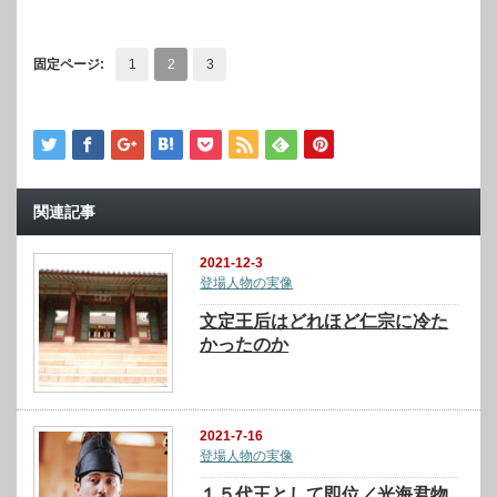
固定ページ:
1
2
3
関連記事
2021-12-3
登場人物の実像
文定王后はどれほど仁宗に冷た
かったのか
2021-7-16
登場人物の実像
１５代王として即位／光海君物