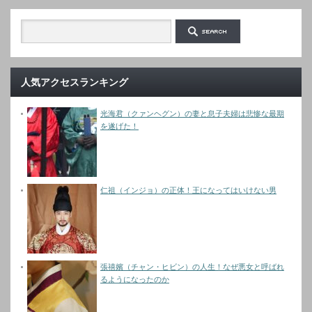
人気アクセスランキング
光海君（クァンヘグン）の妻と息子夫婦は悲惨な最期
を遂げた！
仁祖（インジョ）の正体！王になってはいけない男
張禧嬪（チャン・ヒビン）の人生！なぜ悪女と呼ばれ
るようになったのか