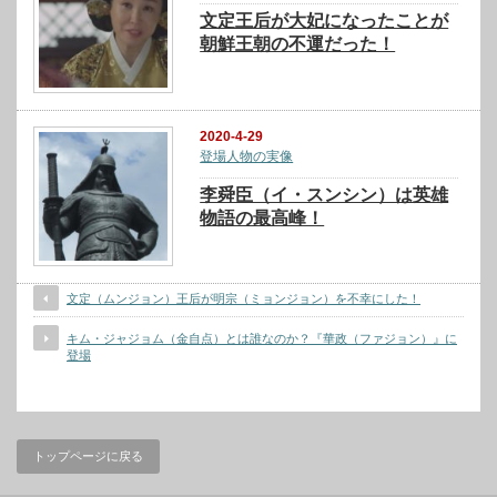
文定王后が大妃になったことが
朝鮮王朝の不運だった！
2020-4-29
登場人物の実像
李舜臣（イ・スンシン）は英雄
物語の最高峰！
文定（ムンジョン）王后が明宗（ミョンジョン）を不幸にした！
キム・ジャジョム（金自点）とは誰なのか？『華政（ファジョン）』に
登場
トップページに戻る