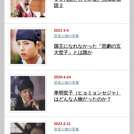
語２
2021-3-4
登場人物の実像
国王になれなかった「悲劇の五
大世子」とは誰か
2020-4-24
登場人物の実像
孝明世子（ヒョミョンセジャ）
はどんな人物だったのか？
2022-2-11
登場人物の実像