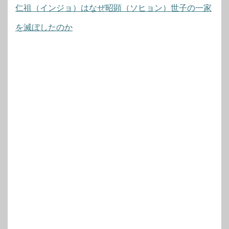
仁祖（インジョ）はなぜ昭顕（ソヒョン）世子の一家
を滅ぼしたのか