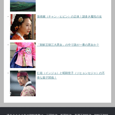
張禧嬪（チャン・ヒビン）の正体！謎多き魔性の女
「朝鮮王朝三大悪女」の中で誰が一番の悪女か？
仁祖（インジョ）と昭顕世子（ソヒョンセジャ）の不
幸な親子関係！