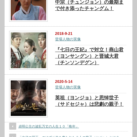
中宗（チュンジョン）の最期ま
で付き添ったチャングム！
2018-9-21
登場人物の実像
『七日の王妃』で対立！燕山君
（ヨンサングン）と晋城大君
（チンソンデグン）
2020-5-14
登場人物の実像
英祖（ヨンジョ）と思悼世子
（サドセジャ）は悲劇の親子！
貞明公主の波乱万丈の人生１０「晩年」