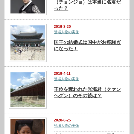
（チョンジョ）は本当に名君だ
った？
2019-3-20
登場人物の実像
国王の結婚式は国中がお祭騒ぎ
になった！
2019-4-11
登場人物の実像
王位を奪われた光海君（クァン
ヘグン）のその後は？
2020-6-25
登場人物の実像