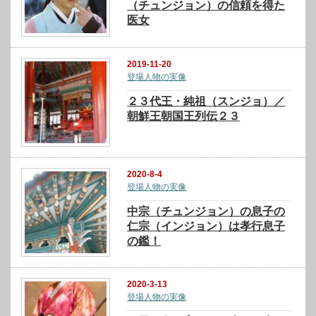
（チュンジョン）の信頼を得た
医女
2019-11-20
登場人物の実像
２３代王・純祖（スンジョ）／
朝鮮王朝国王列伝２３
2020-8-4
登場人物の実像
中宗（チュンジョン）の息子の
仁宗（インジョン）は孝行息子
の鑑！
2020-3-13
登場人物の実像