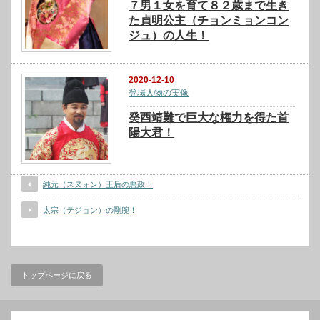
７男１女を育て８２歳まで生き
た貞明公主（チョンミョンコン
ジュ）の人生！
2020-12-10
登場人物の実像
癸酉靖難で巨大な権力を得た首
陽大君！
純元（スヌォン）王后の悪政！
太宗（テジョン）の剛腕！
トップページに戻る