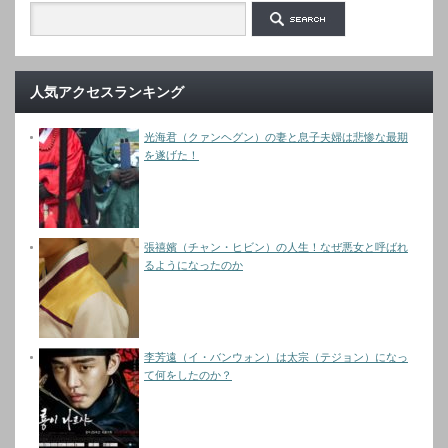
人気アクセスランキング
光海君（クァンヘグン）の妻と息子夫婦は悲惨な最期
を遂げた！
張禧嬪（チャン・ヒビン）の人生！なぜ悪女と呼ばれ
るようになったのか
李芳遠（イ・バンウォン）は太宗（テジョン）になっ
て何をしたのか？