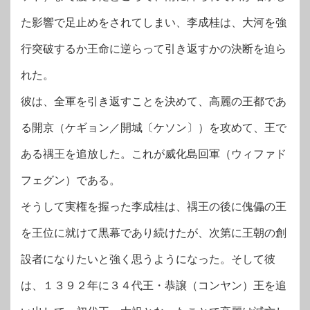
た影響で足止めをされてしまい、李成桂は、大河を強
行突破するか王命に逆らって引き返すかの決断を迫ら
れた。
彼は、全軍を引き返すことを決めて、高麗の王都であ
る開京（ケギョン／開城〔ケソン〕）を攻めて、王で
ある禑王を追放した。これが威化島回軍（ウィファド
フェグン）である。
そうして実権を握った李成桂は、禑王の後に傀儡の王
を王位に就けて黒幕であり続けたが、次第に王朝の創
設者になりたいと強く思うようになった。そして彼
は、１３９２年に３４代王・恭譲（コンヤン）王を追