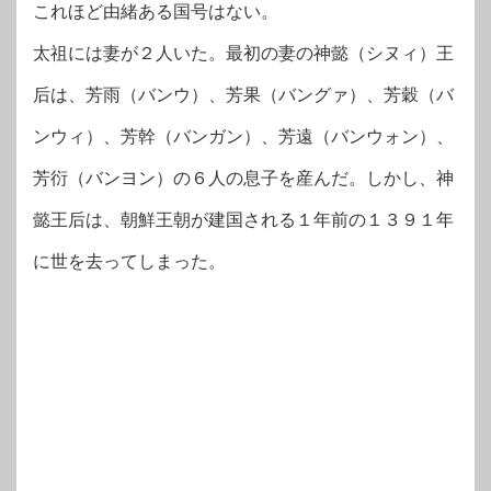
これほど由緒ある国号はない。
太祖には妻が２人いた。最初の妻の神懿（シヌィ）王
后は、芳雨（バンウ）、芳果（バングァ）、芳穀（バ
ンウィ）、芳幹（バンガン）、芳遠（バンウォン）、
芳衍（バンヨン）の６人の息子を産んだ。しかし、神
懿王后は、朝鮮王朝が建国される１年前の１３９１年
に世を去ってしまった。