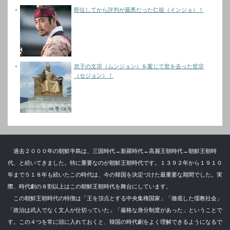
即位してから評判が最悪だった仁祖（インジョ）！
息子の文宗（ムンジョン）を案じて世を去った世宗
（セジョン）！
過去２０００年の朝鮮半島は、三国時代→新羅時代→高麗王朝時代→朝鮮王朝時
代、と続いてきました。特に重要なのが朝鮮王朝時代です。１３９２年から１９１０
年まで５１８年も続いたこの時代は、今の韓国を決定づけた最重要な期間でした。実
際、時代劇の８割以上はこの朝鮮王朝時代を舞台にしています。
この朝鮮王朝時代の特徴は「王を頂点とする中央集権国家」「徹底した儒教社会」
「政治は武人でなく文人が仕切っていた」「厳格な身分制度があった」ということで
す。この４つを常に頭に入れておくと、韓国の時代劇をよく理解できるようになるで