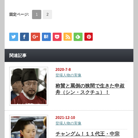
固定ページ:
1
2
関連記事
2020-7-8
登場人物の実像
称賛と罵倒の狭間で生きた申叔
舟（シン・スクチュ）！
2021-12-10
登場人物の実像
チャングム！１１代王・中宗