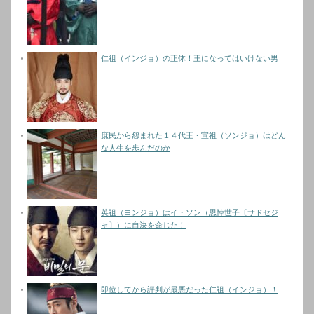
仁祖（インジョ）の正体！王になってはいけない男
庶民から怨まれた１４代王・宣祖（ソンジョ）はどん
な人生を歩んだのか
英祖（ヨンジョ）はイ・ソン（思悼世子〔サドセジ
ャ〕）に自決を命じた！
即位してから評判が最悪だった仁祖（インジョ）！