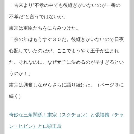
「古来より“不孝の中でも後継ぎがいないのが一番の
不孝だ”と言うではないか」
粛宗は重臣たちをにらみつけた。
「余の年はもうすぐ３０だ。後継ぎがいないので日夜
心配していたのだが、ここでようやく王子が生まれ
た。それなのに、なぜ元子に決めるのが早すぎるとい
うのか！」
粛宗は興奮しながらさらに語り続けた。（ページ３に
続く）
奇妙な三角関係！粛宗（スクチョン）と張禧嬪（チャ
ン・ヒビン）と仁顕王后