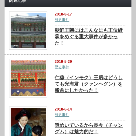
関連記事
2018-8-17
歴史事件
朝鮮王朝にはこんなにも王位継
承をめぐる重大事件が多かっ
た！
2019-5-29
歴史事件
仁穆（インモク）王后はどうし
ても光海君（クァンヘグン）を
斬首にしたかった！
2018-6-14
歴史事件
謎めいているから長今（チャン
グム）は魅力的だ！