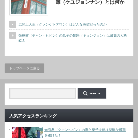
難（ケユジョンナン）とは何か
広開土大王（クァンゲトデワン）はどんな英雄だったのか
張禧嬪（チャン・ヒビン）の息子の景宗（キョンジョン）は最高の人格
者！
トップページに戻る
人気アクセスランキング
光海君（クァンヘグン）の妻と息子夫婦は悲惨な最期
を遂げた！