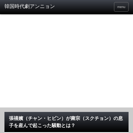
menu
張禧嬪（チャン・ヒビン）が粛宗（スクチョン）の息
子を産んで起こった騒動とは？