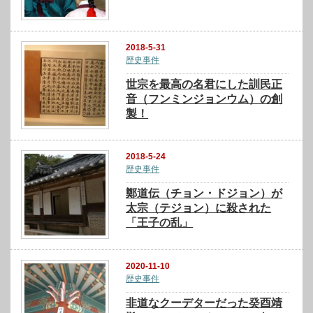
2018-5-31
歴史事件
世宗を最高の名君にした訓民正
音（フンミンジョンウム）の創
製！
2018-5-24
歴史事件
鄭道伝（チョン・ドジョン）が
太宗（テジョン）に殺された
「王子の乱」
2020-11-10
歴史事件
非道なクーデターだった癸酉靖