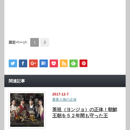
固定ページ:
1
2
関連記事
2017-12-7
重要人物の正体
英祖（ヨンジョ）の正体！朝鮮
王朝を５２年間も守った王