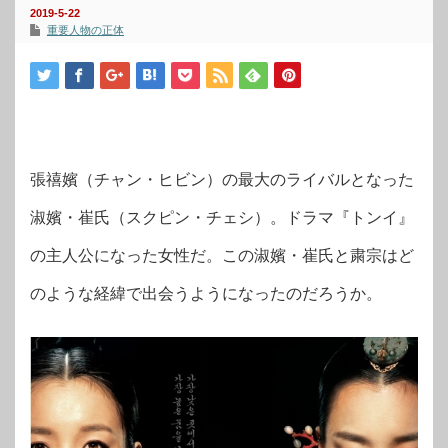
2019-5-22
重要人物の正体
張禧嬪（チャン・ヒビン）の最大のライバルとなった
淑嬪・崔氏（スクピン・チェシ）。ドラマ『トンイ』
の主人公になった女性だ。この淑嬪・崔氏と粛宗はど
のような経緯で出会うようになったのだろうか。