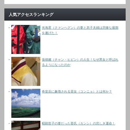
人気アクセスランキング
光海君（クァンヘグン）の妻と息子夫婦は悲惨な最期
を遂げた！
張禧嬪（チャン・ヒビン）の人生！なぜ悪女と呼ばれ
るようになったのか
奇皇后に象徴される貢女（コンニョ）とは何か？
昭顕世子の妻だった姜氏（カンシ）の悲しき運命！