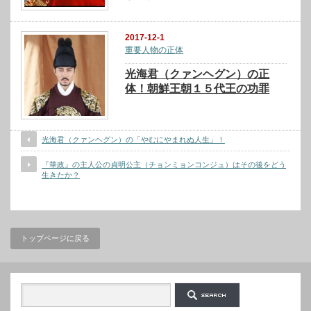
2017-12-1
重要人物の正体
光海君（クァンヘグン）の正
体！朝鮮王朝１５代王の功罪
光海君（クァンヘグン）の「やむにやまれぬ人生」！
『華政』の主人公の貞明公主（チョンミョンコンジュ）はその後をどう
生きたか？
トップページに戻る