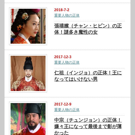
2018-7-2
重要人物の正体
張禧嬪（チャン・ヒビン）の正
体！謎多き魔性の女
2017-12-3
重要人物の正体
仁祖（インジョ）の正体！王に
なってはいけない男
2017-12-9
重要人物の正体
中宗（チュンジョン）の正体！
嫌々王になって最後まで影が薄
かった