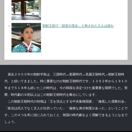
朝鮮王朝で「絶世の美女」と称された５人は誰か
過去２０００年の朝鮮半島は、三国時代→新羅時代→高麗王朝時代→朝鮮王朝時
代、と続いてきました。特に重要なのが朝鮮王朝時代です。１３９２年から１９１０
年まで５１８年も続いたこの時代は、今の韓国を決定づけた最重要な期間でした。実
際、時代劇の８割以上はこの朝鮮王朝時代を舞台にしています。
この朝鮮王朝時代の特徴は「王を頂点とする中央集権国家」「徹底した儒教社会」
「政治は武人でなく文人が仕切っていた」「厳格な身分制度があった」ということで
す。この４つを常に頭に入れておくと、韓国の時代劇をよく理解できるようになるで
しょう。