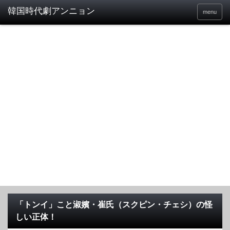
menu
「トンイ」こと淑嬪・崔氏（スクピン・チェシ）の怪
しい正体！