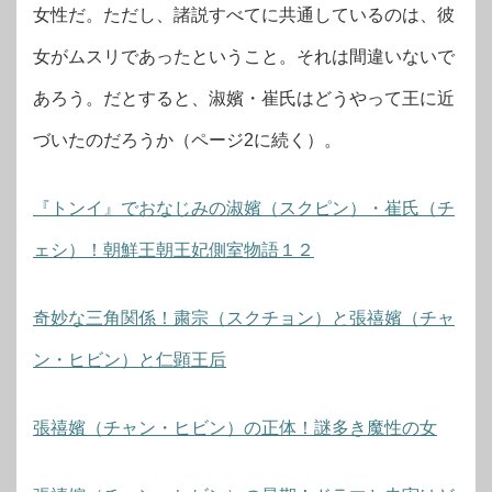
女性だ。ただし、諸説すべてに共通しているのは、彼
女がムスリであったということ。それは間違いないで
あろう。だとすると、淑嬪・崔氏はどうやって王に近
づいたのだろうか（ページ2に続く）。
『トンイ』でおなじみの淑嬪（スクピン）・崔氏（チ
ェシ）！朝鮮王朝王妃側室物語１２
奇妙な三角関係！粛宗（スクチョン）と張禧嬪（チャ
ン・ヒビン）と仁顕王后
張禧嬪（チャン・ヒビン）の正体！謎多き魔性の女