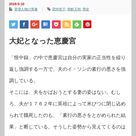
2019-5-10
登場人物の実像
思悼世子
,
朝鮮王朝
,
歴史
大妃となった恵慶宮
「恨中録」の中で恵慶宮は自分の実家の正当性を繰り
返し強調する一方で、夫のイ・ソンの素行の悪さを強
調している。
そこには、夫をかばおうとする妻の姿はない。むし
ろ、夫が１７６２年に英祖によって米びつに閉じ込め
られて餓死したのも、「素行の悪さをとがめられた結
果」と断じている。そうした姿勢から見えてくるのは