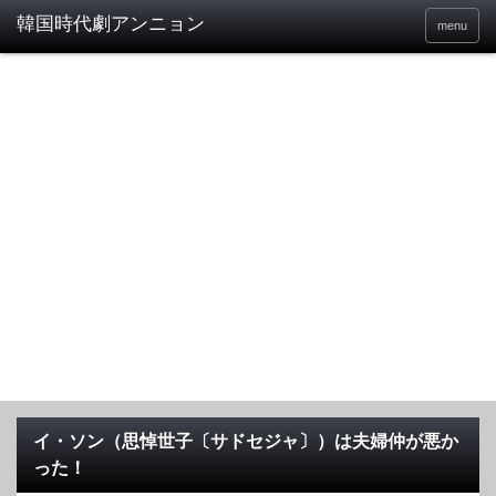
menu
イ・ソン（思悼世子〔サドセジャ〕）は夫婦仲が悪か
った！