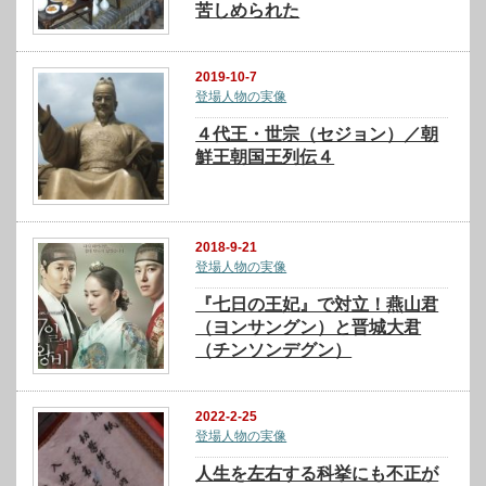
苦しめられた
2019-10-7
登場人物の実像
４代王・世宗（セジョン）／朝
鮮王朝国王列伝４
2018-9-21
登場人物の実像
『七日の王妃』で対立！燕山君
（ヨンサングン）と晋城大君
（チンソンデグン）
2022-2-25
登場人物の実像
人生を左右する科挙にも不正が