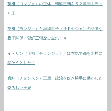
英祖（ヨンジョ）の正体！朝鮮王朝を５２年間も守っ
た王
英祖（ヨンジョ）と思悼世子（サドセジャ）の悲惨な
親子関係／朝鮮王朝歴史全集１４
イ・サン（正祖〔チョンジョ〕）は本気で都を水原に
移そうとした！
貞純（チョンスン）王后！政治を好き勝手に動かした
恐ろしい王妃