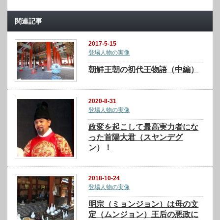
関連記事
2017-5-15
登場人物の実像
朝鮮王朝の初代王物語（中編）
2020-8-31
登場人物の実像
政変を起こして最高実力者にな
った首陽大君（スヤンデグ
ン）！
2018-10-24
登場人物の実像
明宗（ミョンジョン）は母の文
定（ムンジョン）王后の悪政に