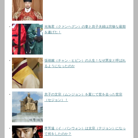
光海君（クァンヘグン）の妻と息子夫婦は悲惨な最期
を遂げた！
張禧嬪（チャン・ヒビン）の人生！なぜ悪女と呼ばれ
るようになったのか
息子の文宗（ムンジョン）を案じて世を去った世宗
（セジョン）！
李芳遠（イ・バンウォン）は太宗（テジョン）になっ
て何をしたのか？