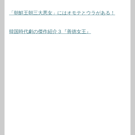
「朝鮮王朝三大悪女」にはオモテとウラがある！
韓国時代劇の傑作紹介３『善徳女王』