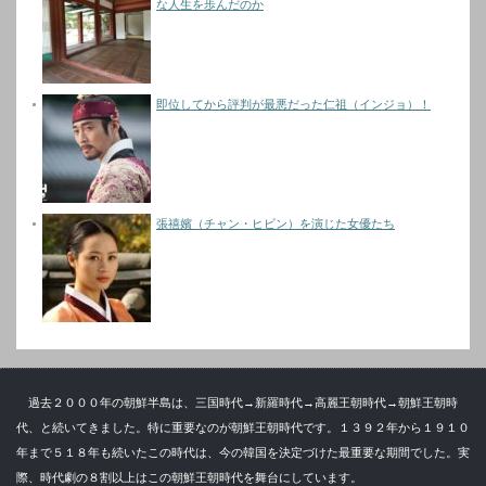
な人生を歩んだのか
即位してから評判が最悪だった仁祖（インジョ）！
張禧嬪（チャン・ヒビン）を演じた女優たち
過去２０００年の朝鮮半島は、三国時代→新羅時代→高麗王朝時代→朝鮮王朝時
代、と続いてきました。特に重要なのが朝鮮王朝時代です。１３９２年から１９１０
年まで５１８年も続いたこの時代は、今の韓国を決定づけた最重要な期間でした。実
際、時代劇の８割以上はこの朝鮮王朝時代を舞台にしています。