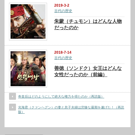
2019-3-2
古代の歴史
朱蒙（チュモン）はどんな人物
だったのか
2018-7-14
古代の歴史
善徳（ソンドク）女王はどんな
女性だったのか（前編）
奇皇后はどのようにして絶大な権力を得たのか（再読版）
光海君（クァンヘグン）の妻と息子夫婦は悲惨な最期を遂げた！（再読
版）