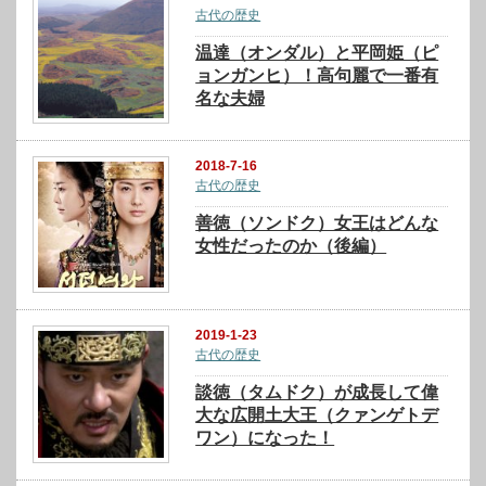
古代の歴史
温達（オンダル）と平岡姫（ピ
ョンガンヒ）！高句麗で一番有
名な夫婦
2018-7-16
古代の歴史
善徳（ソンドク）女王はどんな
女性だったのか（後編）
2019-1-23
古代の歴史
談徳（タムドク）が成長して偉
大な広開土大王（クァンゲトデ
ワン）になった！