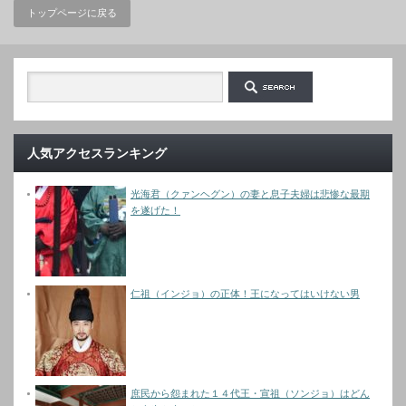
トップページに戻る
人気アクセスランキング
光海君（クァンヘグン）の妻と息子夫婦は悲惨な最期
を遂げた！
仁祖（インジョ）の正体！王になってはいけない男
庶民から怨まれた１４代王・宣祖（ソンジョ）はどん