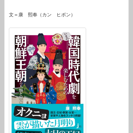
文＝康 熙奉（カン ヒボン）