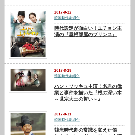
2017-8-22
韓国時代劇紹介
時代設定が面白い！ユチョン主
演の『屋根部屋のプリンス』
2017-8-29
韓国時代劇紹介
ハン・ソッキュ主演！名君の偉
業と事件を描いた『根の深い木
～世宗大王の誓い～』
2017-8-31
韓国時代劇紹介
韓流時代劇の常識を変えた傑