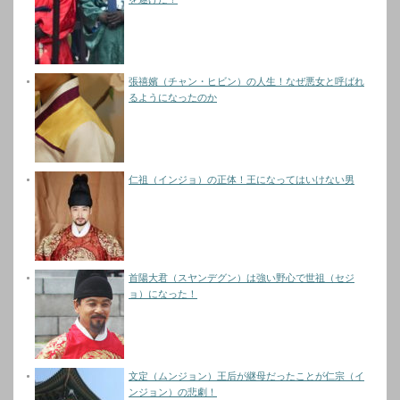
張禧嬪（チャン・ヒビン）の人生！なぜ悪女と呼ばれ
るようになったのか
仁祖（インジョ）の正体！王になってはいけない男
首陽大君（スヤンデグン）は強い野心で世祖（セジ
ョ）になった！
文定（ムンジョン）王后が継母だったことが仁宗（イ
ンジョン）の悲劇！