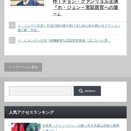
作！チョン・グァンリョル主演
『ホ・ジュン～宮廷医官への道
～』
イ・ドンウク主演！不治の病の娘を助けるために命を懸けるアクション
逃亡劇『天命』
イ・ビョンホン主演！絢爛豪華な宮廷歴史映画『王になった男』
トップページに戻る
人気アクセスランキング
光海君（クァンヘグン）の妻と息子夫婦は悲惨な最期
を遂げた！