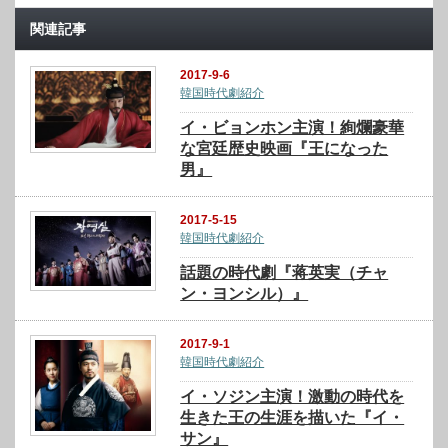
関連記事
2017-9-6
韓国時代劇紹介
イ・ビョンホン主演！絢爛豪華
な宮廷歴史映画『王になった
男』
2017-5-15
韓国時代劇紹介
話題の時代劇『蒋英実（チャ
ン・ヨンシル）』
2017-9-1
韓国時代劇紹介
イ・ソジン主演！激動の時代を
生きた王の生涯を描いた『イ・
サン』