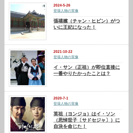
2024-5-26
登場人物の実像
張禧嬪（チャン・ヒビン）がつ
いに王妃になった！
2021-10-22
登場人物の実像
イ・サン（正祖）が即位直後に
一番やりたかったことは？
2020-7-1
登場人物の実像
英祖（ヨンジョ）はイ・ソン
（思悼世子〔サドセジャ〕）に
自決を命じた！