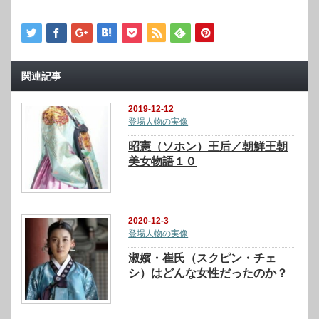
関連記事
2019-12-12
登場人物の実像
昭憲（ソホン）王后／朝鮮王朝
美女物語１０
2020-12-3
登場人物の実像
淑嬪・崔氏（スクピン・チェ
シ）はどんな女性だったのか？