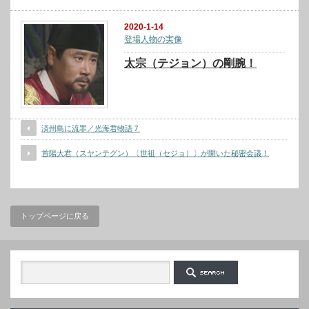
2020-1-14
登場人物の実像
太宗（テジョン）の剛腕！
済州島に流罪／光海君物語７
首陽大君（スヤンテグン）〔世祖（セジョ）〕が開いた秘密会議！
トップページに戻る