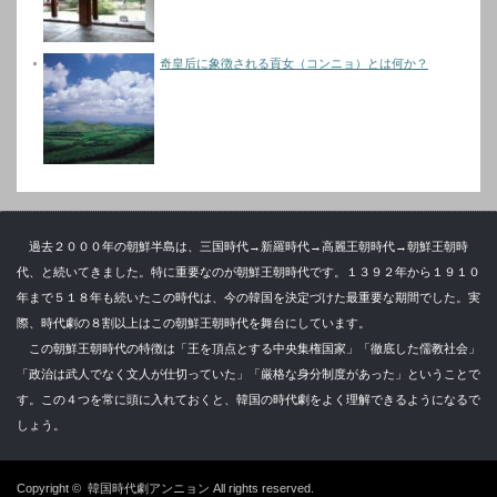
奇皇后に象徴される貢女（コンニョ）とは何か？
過去２０００年の朝鮮半島は、三国時代→新羅時代→高麗王朝時代→朝鮮王朝時
代、と続いてきました。特に重要なのが朝鮮王朝時代です。１３９２年から１９１０
年まで５１８年も続いたこの時代は、今の韓国を決定づけた最重要な期間でした。実
際、時代劇の８割以上はこの朝鮮王朝時代を舞台にしています。
この朝鮮王朝時代の特徴は「王を頂点とする中央集権国家」「徹底した儒教社会」
「政治は武人でなく文人が仕切っていた」「厳格な身分制度があった」ということで
す。この４つを常に頭に入れておくと、韓国の時代劇をよく理解できるようになるで
しょう。
Copyright ©
韓国時代劇アンニョン
All rights reserved.