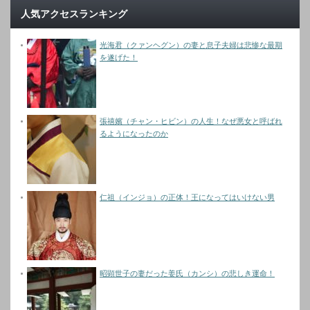
人気アクセスランキング
光海君（クァンヘグン）の妻と息子夫婦は悲惨な最期
を遂げた！
張禧嬪（チャン・ヒビン）の人生！なぜ悪女と呼ばれ
るようになったのか
仁祖（インジョ）の正体！王になってはいけない男
昭顕世子の妻だった姜氏（カンシ）の悲しき運命！