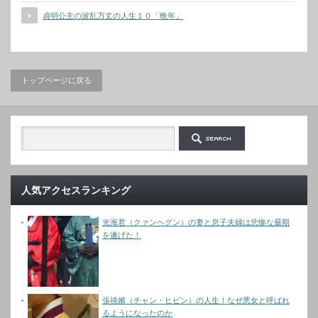
貞明公主の波乱万丈の人生１０「晩年」
トップページに戻る
人気アクセスランキング
光海君（クァンヘグン）の妻と息子夫婦は悲惨な最期
を遂げた！
張禧嬪（チャン・ヒビン）の人生！なぜ悪女と呼ばれ
るようになったのか