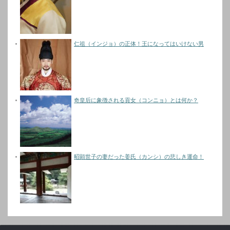
仁祖（インジョ）の正体！王になってはいけない男
奇皇后に象徴される貢女（コンニョ）とは何か？
昭顕世子の妻だった姜氏（カンシ）の悲しき運命！