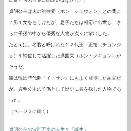
民衆たちの言葉に間違いはなかった。
貞明公主は夫の洪柱元（ホン・ジュウォン）との間に
７男１女をもうけたが、息子たちは相応に出世し、さ
らに子孫の中から優秀な人物が次々に輩出した。
たとえば、名君と呼ばれた２２代王・正祖（チョンジ
ョ）を補佐して活躍した洪国栄（ホン・グギョン）が
そうだ。
彼は韓国時代劇『イ・サン』にもよく登場した高官だ
が、貞明公主の子孫として歴史に名を残した人物であ
った。
（ページ２に続く）
貞明公主の波乱万丈の人生１「誕生」