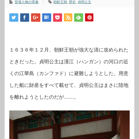
登場人物の実像
朝鮮王朝
,
歴史
,
貞明公主
１６３６年１２月、朝鮮王朝が強大な清に攻められた
ときだった。貞明公主は漢江（ハンガン）の河口の近
くの江華島（カンファド）に避難しようとした。用意
した船に財産をすべて載せて、貞明公主はまさに陸地
を離れようとしたのだが……。