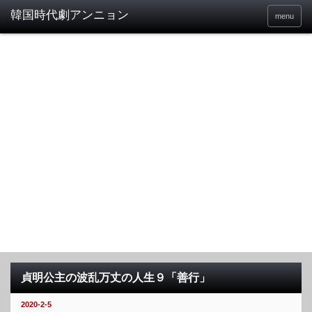
menu
貞明公主の波乱万丈の人生９「善行」
2020-2-5