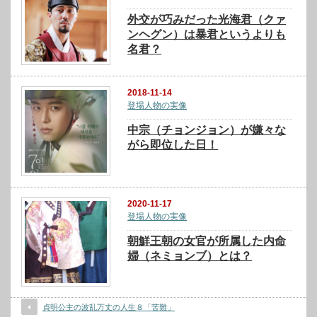
外交が巧みだった光海君（クァ
ンヘグン）は暴君というよりも
名君？
2018-11-14
登場人物の実像
中宗（チョンジョン）が嫌々な
がら即位した日！
2020-11-17
登場人物の実像
朝鮮王朝の女官が所属した内命
婦（ネミョンブ）とは？
貞明公主の波乱万丈の人生８「苦難」