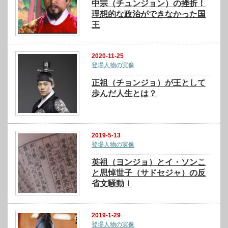
中宗（チュンジョン）の挫折！
理想的な政治ができなかった国
王
2020-11-25
登場人物の実像
正祖（チョンジョ）が王として
歩んだ人生とは？
2019-5-13
登場人物の実像
英祖（ヨンジョ）とイ・ソンこ
と思悼世子（サドセジャ）の反
省文騒動！
2019-1-29
登場人物の実像