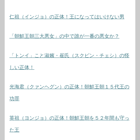
仁祖（インジョ）の正体！王になってはいけない男
「朝鮮王朝三大悪女」の中で誰が一番の悪女か？
「トンイ」こと淑嬪・崔氏（スクピン・チェシ）の怪
しい正体！
光海君（クァンヘグン）の正体！朝鮮王朝１５代王の
功罪
英祖（ヨンジョ）の正体！朝鮮王朝を５２年間も守っ
た王