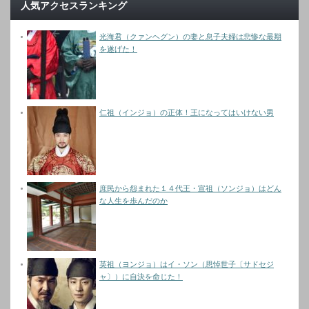
人気アクセスランキング
光海君（クァンヘグン）の妻と息子夫婦は悲惨な最期
を遂げた！
仁祖（インジョ）の正体！王になってはいけない男
庶民から怨まれた１４代王・宣祖（ソンジョ）はどん
な人生を歩んだのか
英祖（ヨンジョ）はイ・ソン（思悼世子〔サドセジ
ャ〕）に自決を命じた！