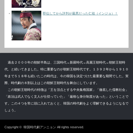
即位してから評判が最悪だった仁祖（インジョ）！
過去２０００年の朝鮮半島は、三国時代→新羅時代→高麗王朝時代→朝鮮王朝時
代、と続いてきました。特に重要なのが朝鮮王朝時代です。１３９２年から１９１０
年まで５１８年も続いたこの時代は、今の韓国を決定づけた最重要な期間でした。実
際、時代劇の８割以上はこの朝鮮王朝時代を舞台にしています。
この朝鮮王朝時代の特徴は「王を頂点とする中央集権国家」「徹底した儒教社会」
「政治は武人でなく文人が仕切っていた」「厳格な身分制度があった」ということで
す。この４つを常に頭に入れておくと、韓国の時代劇をよく理解できるようになるで
しょう。
Copyright ©
韓国時代劇アンニョン
All rights reserved.