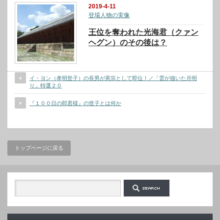
2019-4-11
登場人物の実像
王位を奪われた光海君（クァン
ヘグン）のその後は？
イ・ヨン（孝明世子）の長男が憲宗として即位！／「雲が描いた月明
り」特選２０
『１００日の郎君様』の世子とは何か
トップページに戻る