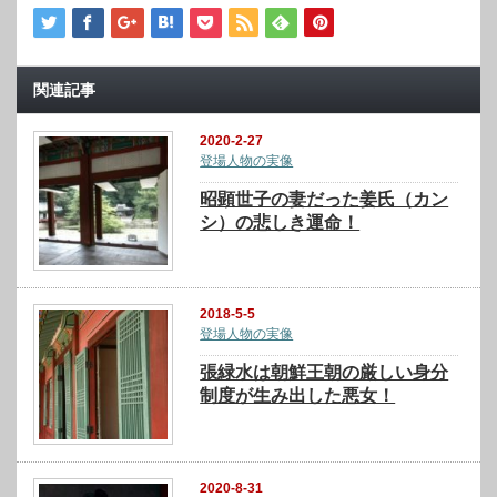
関連記事
2020-2-27
登場人物の実像
昭顕世子の妻だった姜氏（カン
シ）の悲しき運命！
2018-5-5
登場人物の実像
張緑水は朝鮮王朝の厳しい身分
制度が生み出した悪女！
2020-8-31