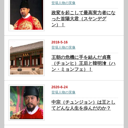
登場人物の実像
政変を起こして最高実力者にな
った首陽大君（スヤンデグ
ン）！
2018-5-16
登場人物の実像
王朝の危機に手を結んだ貞熹
（チョンヒ）王后と韓明澮（ハ
ン・ミョンフェ）！
2020-6-24
登場人物の実像
中宗（チュンジョン）は王とし
てどんな人生を歩んだのか？