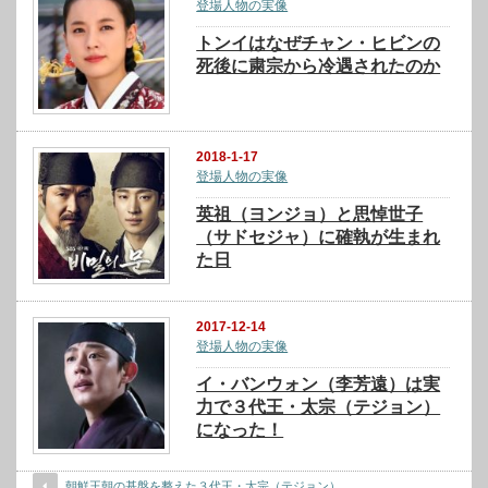
登場人物の実像
トンイはなぜチャン・ヒビンの
死後に粛宗から冷遇されたのか
2018-1-17
登場人物の実像
英祖（ヨンジョ）と思悼世子
（サドセジャ）に確執が生まれ
た日
2017-12-14
登場人物の実像
イ・バンウォン（李芳遠）は実
力で３代王・太宗（テジョン）
になった！
朝鮮王朝の基盤を整えた３代王・太宗（テジョン）