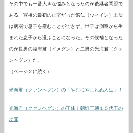
その中でも一番大きな悩みとなったのが後継者問題で
ある。宣祖の最初の正室だった懿仁（ウィイン）王后
は病弱で息子を産むことができず、世子は側室から生
まれた息子から選ぶことになった。その候補となった
のが長男の臨海君（イメグン）と二男の光海君（クァ
ンヘグン）だ。
（ページ２に続く）
光海君（クァンヘグン）の「やむにやまれぬ人生」！
光海君（クァンヘグン）の正体！朝鮮王朝１５代王の
功罪