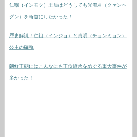
仁穆（インモク）王后はどうしても光海君（クァンヘ
グン）を斬首にしたかった！
歴史解説！仁祖（インジョ）と貞明（チョンミョン）
公主の確執
朝鮮王朝にはこんなにも王位継承をめぐる重大事件が
多かった！