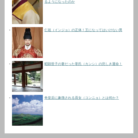
るようになったのか
仁祖（インジョ）の正体！王になってはいけない男
昭顕世子の妻だった姜氏（カンシ）の悲しき運命！
奇皇后に象徴される貢女（コンニョ）とは何か？