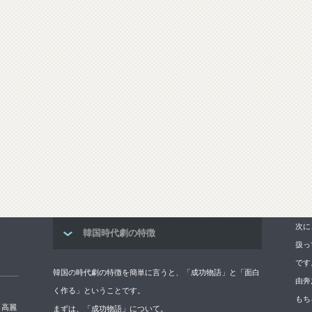
次に
韓国時代劇の特徴
扱っ
です
韓国の時代劇の特徴を簡単に言うと、「成功物語」と「面白
由奔
く作る」ということです。
もち
→高麗
まずは、「成功物語」について。