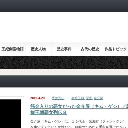
王妃側室物語
歴史人物
歴史事件
古代の歴史
作品トピック
ス
2019-4-28
悪女列伝
朝鮮王朝
,
歴史
,
金介屎
筋金入りの悪女だった金介屎（キム・ゲシ）／
鮮王朝悪女列伝８
金介屎（キム・ゲシ）は、１５代王・光海君（クァンヘグン）
を裏で支えていた女性だが、目的のためなら手段を選ばなかっ