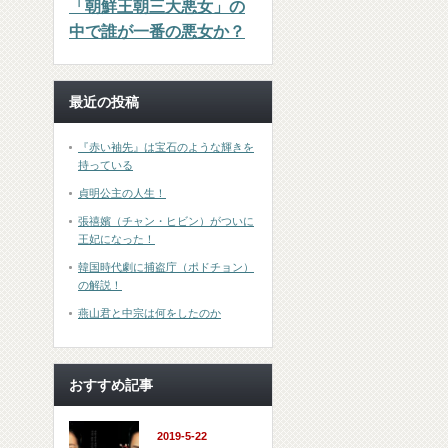
「朝鮮王朝三大悪女」の
中で誰が一番の悪女か？
最近の投稿
『赤い袖先』は宝石のような輝きを
持っている
貞明公主の人生！
張禧嬪（チャン・ヒビン）がついに
王妃になった！
韓国時代劇に捕盗庁（ポドチョン）
の解説！
燕山君と中宗は何をしたのか
おすすめ記事
2019-5-22