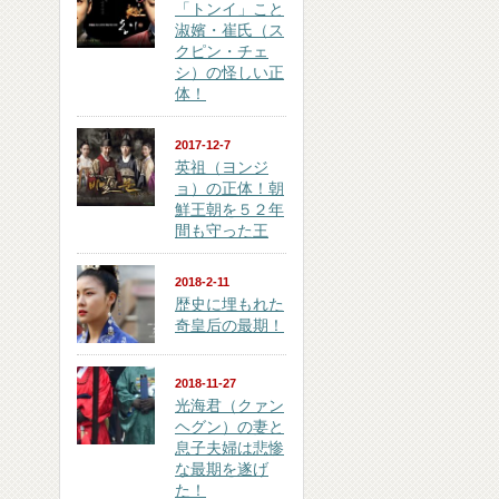
「トンイ」こと
淑嬪・崔氏（ス
クピン・チェ
シ）の怪しい正
体！
2017-12-7
英祖（ヨンジ
ョ）の正体！朝
鮮王朝を５２年
間も守った王
2018-2-11
歴史に埋もれた
奇皇后の最期！
2018-11-27
光海君（クァン
ヘグン）の妻と
息子夫婦は悲惨
な最期を遂げ
た！