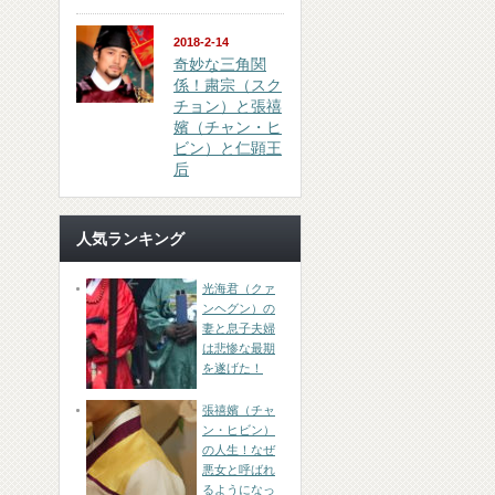
2018-2-14
奇妙な三角関
係！粛宗（スク
チョン）と張禧
嬪（チャン・ヒ
ビン）と仁顕王
后
人気ランキング
光海君（クァ
ンヘグン）の
妻と息子夫婦
は悲惨な最期
を遂げた！
張禧嬪（チャ
ン・ヒビン）
の人生！なぜ
悪女と呼ばれ
るようになっ