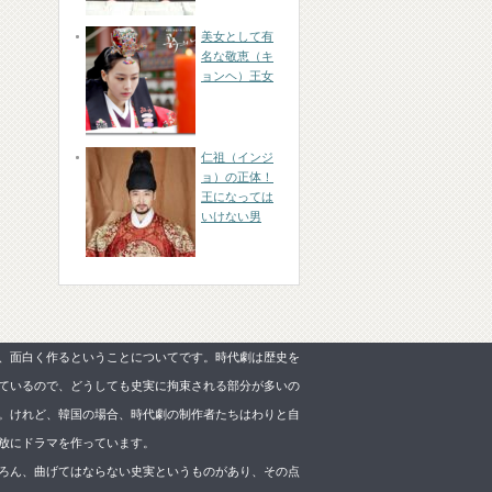
美女として有
名な敬恵（キ
ョンヘ）王女
仁祖（インジ
ョ）の正体！
王になっては
いけない男
、面白く作るということについてです。時代劇は歴史を
ているので、どうしても史実に拘束される部分が多いの
。けれど、韓国の場合、時代劇の制作者たちはわりと自
放にドラマを作っています。
ろん、曲げてはならない史実というものがあり、その点