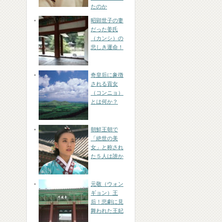
たのか
昭顕世子の妻
だった姜氏
（カンシ）の
悲しき運命！
奇皇后に象徴
される貢女
（コンニョ）
とは何か？
朝鮮王朝で
「絶世の美
女」と称され
た５人は誰か
元敬（ウォン
ギョン）王
后！悲劇に見
舞われた王妃