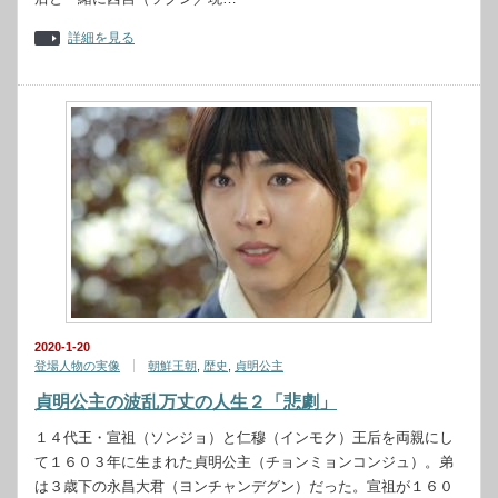
詳細を見る
2020-1-20
登場人物の実像
朝鮮王朝
,
歴史
,
貞明公主
貞明公主の波乱万丈の人生２「悲劇」
１４代王・宣祖（ソンジョ）と仁穆（インモク）王后を両親にし
て１６０３年に生まれた貞明公主（チョンミョンコンジュ）。弟
は３歳下の永昌大君（ヨンチャンデグン）だった。宣祖が１６０