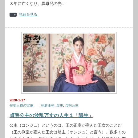
８年に亡くなり、異母兄の光…
詳細を見る
2020-1-17
登場人物の実像
朝鮮王朝
,
歴史
,
貞明公主
貞明公主の波乱万丈の人生１「誕生」
公主（コンジュ）というのは、王の正室が産んだ王女のことだ
（王の側室が産んだ王女は翁主〔オンジュ〕と言う）。数多くの