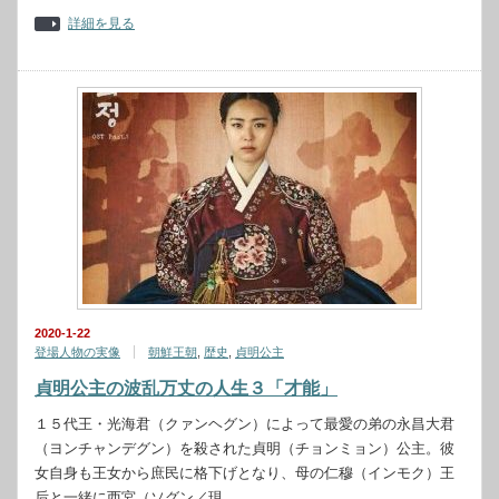
詳細を見る
2020-1-22
登場人物の実像
朝鮮王朝
,
歴史
,
貞明公主
貞明公主の波乱万丈の人生３「才能」
１５代王・光海君（クァンヘグン）によって最愛の弟の永昌大君
（ヨンチャンデグン）を殺された貞明（チョンミョン）公主。彼
女自身も王女から庶民に格下げとなり、母の仁穆（インモク）王
后と一緒に西宮（ソグン／現…