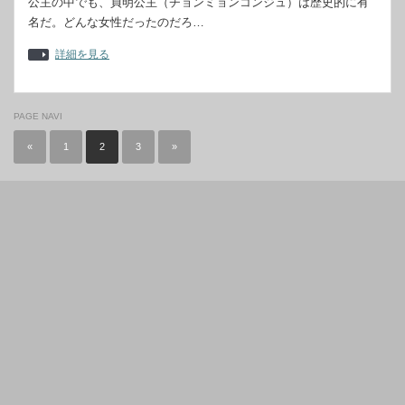
公主の中でも、貞明公主（チョンミョンコンジュ）は歴史的に有
名だ。どんな女性だったのだろ…
詳細を見る
PAGE NAVI
«
1
2
3
»