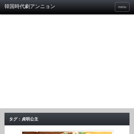
menu
タグ：貞明公主