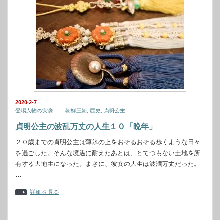
2020-2-7
登場人物の実像
朝鮮王朝
,
歴史
,
貞明公主
貞明公主の波乱万丈の人生１０「晩年」
２０歳までの貞明公主は薄氷の上をおそるおそる歩くような日々
を過ごした。そんな境遇に耐えたあとは、とてつもない土地を所
有する大地主になった。まさに、彼女の人生は波瀾万丈だった。
…
詳細を見る