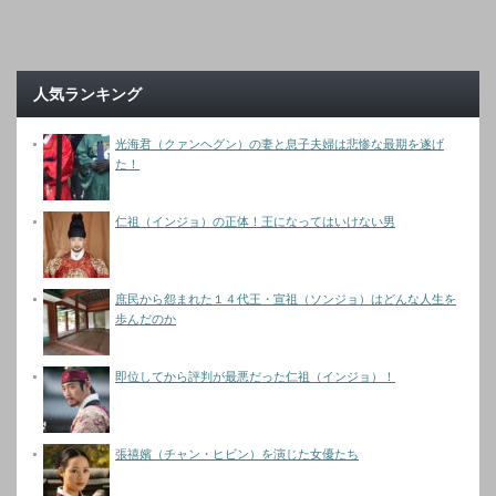
人気ランキング
光海君（クァンヘグン）の妻と息子夫婦は悲惨な最期を遂げ
た！
仁祖（インジョ）の正体！王になってはいけない男
庶民から怨まれた１４代王・宣祖（ソンジョ）はどんな人生を
歩んだのか
即位してから評判が最悪だった仁祖（インジョ）！
張禧嬪（チャン・ヒビン）を演じた女優たち