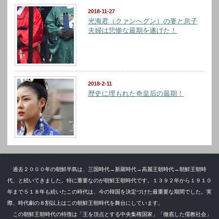
2018-11-27
光海君（クァンヘグン）の妻と息子
夫婦は悲惨な最期を遂げた！
2018-2-11
歴史に埋もれた奇皇后の最期！
過去２０００年の朝鮮半島は、三国時代→新羅時代→高麗王朝時代→朝鮮王朝時
代、と続いてきました。特に重要なのが朝鮮王朝時代です。１３９２年から１９１０
年まで５１８年も続いたこの時代は、今の韓国を決定づけた最重要な期間でした。実
際、時代劇の８割以上はこの朝鮮王朝時代を舞台にしています。
この朝鮮王朝時代の特徴は「王を頂点とする中央集権国家」「徹底した儒教社会」