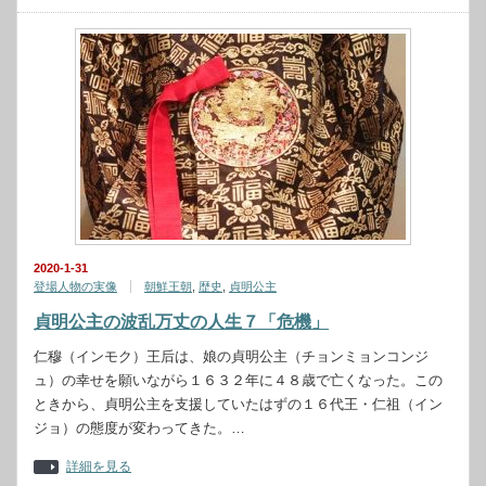
2020-1-31
登場人物の実像
朝鮮王朝
,
歴史
,
貞明公主
貞明公主の波乱万丈の人生７「危機」
仁穆（インモク）王后は、娘の貞明公主（チョンミョンコンジ
ュ）の幸せを願いながら１６３２年に４８歳で亡くなった。この
ときから、貞明公主を支援していたはずの１６代王・仁祖（イン
ジョ）の態度が変わってきた。…
詳細を見る