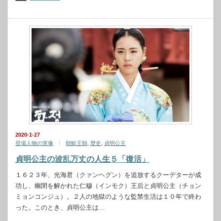
2020-1-27
登場人物の実像
朝鮮王朝
,
歴史
,
貞明公主
貞明公主の波乱万丈の人生５「復活」
１６２３年、光海君（クァンヘグン）を追放するクーデターが成
功し、幽閉を解かれた仁穆（インモク）王后と貞明公主（チョン
ミョンコンジュ）。２人の地獄のような監禁生活は１０年で終わ
った。このとき、貞明公主は…