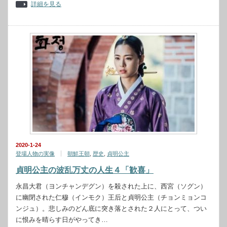
詳細を見る
2020-1-24
登場人物の実像
朝鮮王朝
,
歴史
,
貞明公主
貞明公主の波乱万丈の人生４「歓喜」
永昌大君（ヨンチャンデグン）を殺された上に、西宮（ソグン）
に幽閉された仁穆（インモク）王后と貞明公主（チョンミョンコ
ンジュ）。悲しみのどん底に突き落とされた２人にとって、つい
に恨みを晴らす日がやってき…