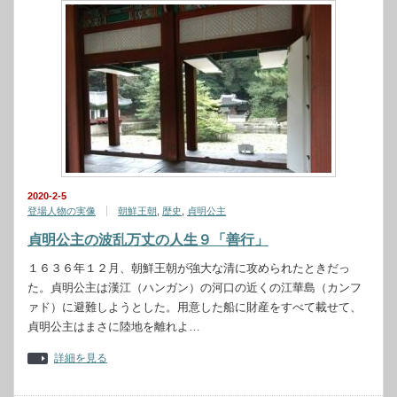
2020-2-5
登場人物の実像
朝鮮王朝
,
歴史
,
貞明公主
貞明公主の波乱万丈の人生９「善行」
１６３６年１２月、朝鮮王朝が強大な清に攻められたときだっ
た。貞明公主は漢江（ハンガン）の河口の近くの江華島（カンフ
ァド）に避難しようとした。用意した船に財産をすべて載せて、
貞明公主はまさに陸地を離れよ…
詳細を見る