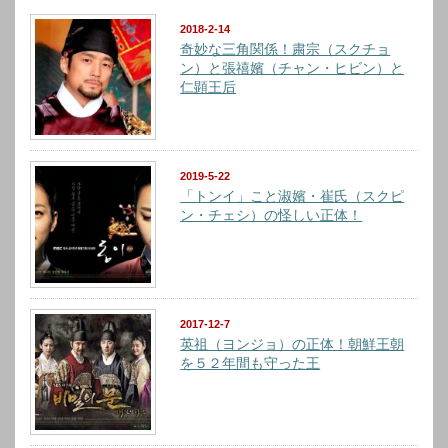
2018-2-14
奇妙な三角関係！粛宗（スクチョ
ン）と張禧嬪（チャン・ヒビン）と
仁顕王后
2019-5-22
「トンイ」こと淑嬪・崔氏（スクピ
ン・チェシ）の怪しい正体！
2017-12-7
英祖（ヨンジョ）の正体！朝鮮王朝
を５２年間も守った王