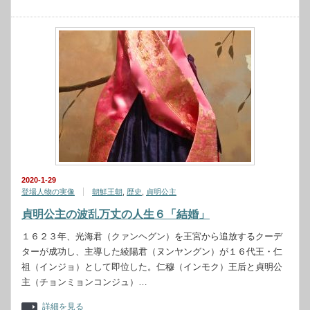
2020-1-29
登場人物の実像
朝鮮王朝
,
歴史
,
貞明公主
貞明公主の波乱万丈の人生６「結婚」
１６２３年、光海君（クァンヘグン）を王宮から追放するクーデ
ターが成功し、主導した綾陽君（ヌンヤングン）が１６代王・仁
祖（インジョ）として即位した。仁穆（インモク）王后と貞明公
主（チョンミョンコンジュ）…
詳細を見る