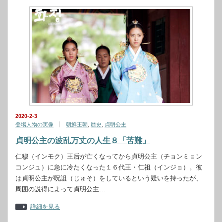
2020-2-3
登場人物の実像
朝鮮王朝
,
歴史
,
貞明公主
貞明公主の波乱万丈の人生８「苦難」
仁穆（インモク）王后が亡くなってから貞明公主（チョンミョン
コンジュ）に急に冷たくなった１６代王・仁祖（インジョ）。彼
は貞明公主が呪詛（じゅそ）をしているという疑いを持ったが、
周囲の説得によって貞明公主…
詳細を見る