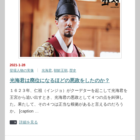
2021-1-28
登場人物の実像
光海君
,
朝鮮王朝
,
歴史
光海君は廃位になるほどの悪政をしたのか？
１６２３年、仁祖（インジョ）がクーデターを起こして光海君を
王宮から追い出すとき、光海君の悪政として４つの点を糾弾し
た。果たして、その４つは正当な根拠があると言えるのだろう
か。 [caption …
詳細を見る