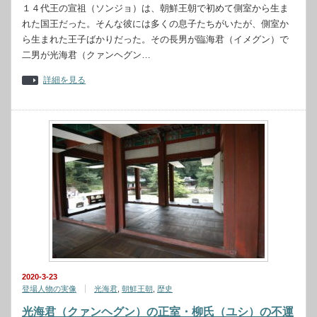
１４代王の宣祖（ソンジョ）は、朝鮮王朝で初めて側室から生ま
れた国王だった。そんな彼には多くの息子たちがいたが、側室か
ら生まれた王子ばかりだった。その長男が臨海君（イメグン）で
二男が光海君（クァンヘグン…
詳細を見る
2020-3-23
登場人物の実像
光海君
,
朝鮮王朝
,
歴史
光海君（クァンヘグン）の正室・柳氏（ユシ）の不運