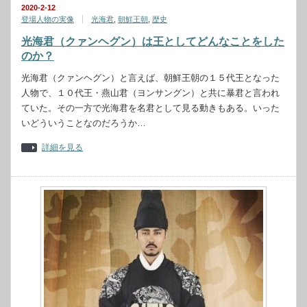
2020-2-12
登場人物の実像
光海君
,
朝鮮王朝
,
歴史
光海君（クァンヘグン）は王としてどんなことをした
のか？
光海君（クァンヘグン）と言えば、朝鮮王朝の１５代王となった
人物で、１０代王・燕山君（ヨンサングン）と共に暴君と言われ
ていた。その一方で光海君を名君として見る動きもある。いった
いどういうことなのだろうか…
詳細を見る