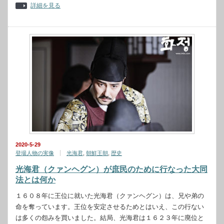
詳細を見る
2020-5-29
登場人物の実像
光海君
,
朝鮮王朝
,
歴史
光海君（クァンヘグン）が庶民のために行なった大同
法とは何か
１６０８年に王位に就いた光海君（クァンヘグン）は、兄や弟の
命を奪っています。王位を安定させるためとはいえ、この行ない
は多くの怨みを買いました。結局、光海君は１６２３年に廃位と