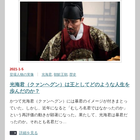
2021-1-5
登場人物の実像
光海君
,
朝鮮王朝
,
歴史
光海君（クァンヘグン）は王としてどのような人生を
歩んだのか？
かつて光海君（クァンヘグン）には暴君のイメージが付きまとっ
ていた。しかし、近年になると「むしろ名君ではなかったのか」
という再評価の動きが顕著になった。果たして、光海君は暴君だ
ったのか。それとも名君だっ…
詳細を見る