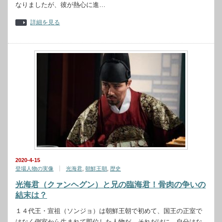
なりましたが、彼が熱心に進…
詳細を見る
2020-4-15
登場人物の実像
光海君
,
朝鮮王朝
,
歴史
光海君（クァンヘグン）と兄の臨海君！骨肉の争いの
結末は？
１４代王・宣祖（ソンジョ）は朝鮮王朝で初めて、国王の正室で
はなく側室から生まれて即位した人物だ。それだけに、自分はな