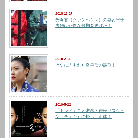
2018-11-27
光海君（クァンヘグン）の妻と息子
夫婦は悲惨な最期を遂げた！
2018-2-11
歴史に埋もれた奇皇后の最期！
2019-5-22
「トンイ」こと淑嬪・崔氏（スクピ
ン・チェシ）の怪しい正体！