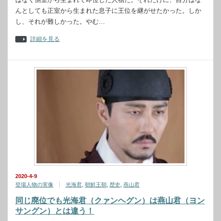
んとしても正室から生まれた息子に王位を継がせたかった。しか
し、それが難しかった。やむ…
詳細を見る
2020-4-9
登場人物の実像
光海君
,
朝鮮王朝
,
歴史
,
燕山君
同じ廃位でも光海君（クァンヘグン）は燕山君（ヨン
サングン）とは違う！