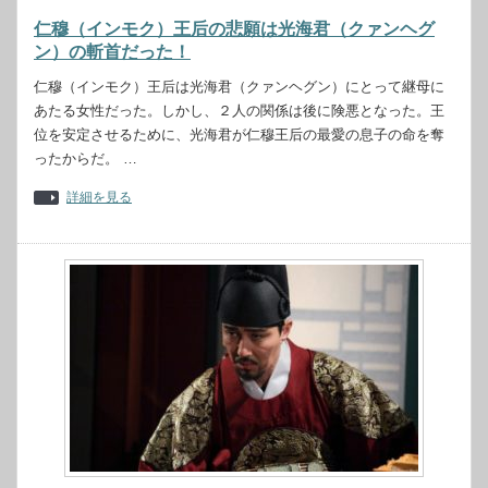
仁穆（インモク）王后の悲願は光海君（クァンヘグ
ン）の斬首だった！
仁穆（インモク）王后は光海君（クァンヘグン）にとって継母に
あたる女性だった。しかし、２人の関係は後に険悪となった。王
位を安定させるために、光海君が仁穆王后の最愛の息子の命を奪
ったからだ。 …
詳細を見る