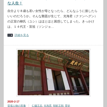
な人生！
自分より８歳も若い女性が母となったら、どんなふうに接したら
いいのだろうか。そんな難題が生じて、光海君（クァンヘグン）
の正室の柳氏（ユシ）はほとほと困惑してしまった。きっかけ
は、１４代王・宣祖（ソンジョ…
詳細を見る
2020-2-17
登場人物の実像
仁穆王后
,
光海君
,
朝鮮王朝
,
歴史