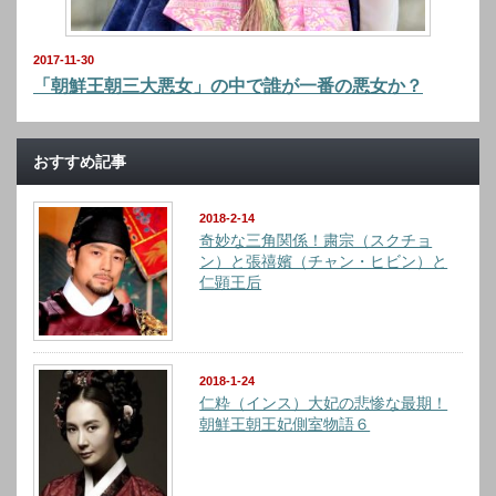
2017-11-30
「朝鮮王朝三大悪女」の中で誰が一番の悪女か？
おすすめ記事
2018-2-14
奇妙な三角関係！粛宗（スクチョ
ン）と張禧嬪（チャン・ヒビン）と
仁顕王后
2018-1-24
仁粋（インス）大妃の悲惨な最期！
朝鮮王朝王妃側室物語６