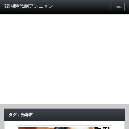
menu
タグ：光海君