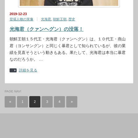
2019-12-23
登場人物の実像
光海君
,
朝鮮王朝
,
歴史
光海君（クァンヘグン）の没落！
朝鮮王朝１５代王・光海君（クァンヘグン）は、１０代王・燕山
君（ヨンサングン）と同じく暴君として知られているが、彼の業
績を見直そうという動きもある。果たして、光海君は本当に暴君
なのだろうか。 …
詳細を見る
PAGE NAVI
«
1
2
3
4
»