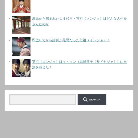
庶民から怨まれた１４代王・宣祖（ソンジョ）はどんな人生を
歩んだのか
即位してから評判が最悪だった仁祖（インジョ）！
英祖（ヨンジョ）はイ・ソン（思悼世子〔サドセジャ〕）に自
決を命じた！