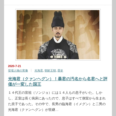
2020-7-21
登場人物の実像
光海君
,
朝鮮王朝
,
歴史
光海君（クァンヘグン）！暴君の汚名から名君へと評
価が一変した国王
１４代王の宣祖（ソンジョ）には１４人もの息子がいた。しか
し、正室は長く病床にあったので、息子はすべて側室から生まれ
た庶子であった。その中で、長男の臨海君（イメグン）と二男の
光海君（クァンヘグン）が世継…