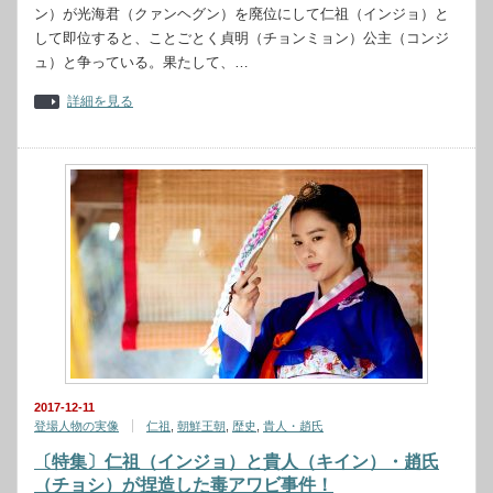
ン）が光海君（クァンヘグン）を廃位にして仁祖（インジョ）と
して即位すると、ことごとく貞明（チョンミョン）公主（コンジ
ュ）と争っている。果たして、…
詳細を見る
2017-12-11
登場人物の実像
仁祖
,
朝鮮王朝
,
歴史
,
貴人・趙氏
〔特集〕仁祖（インジョ）と貴人（キイン）・趙氏
（チョシ）が捏造した毒アワビ事件！