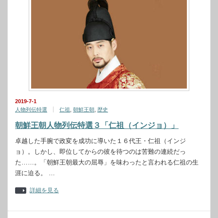
2019-7-1
人物列伝特選
仁祖
,
朝鮮王朝
,
歴史
朝鮮王朝人物列伝特選３「仁祖（インジョ）」
卓越した手腕で政変を成功に導いた１６代王・仁祖（インジ
ョ）。しかし、即位してからの彼を待つのは苦難の連続だっ
た……。「朝鮮王朝最大の屈辱」を味わったと言われる仁祖の生
涯に迫る。 …
詳細を見る