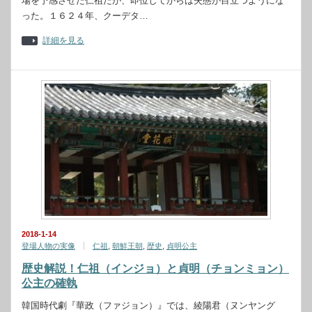
場を予感させた仁祖だが、即位してからは失態が目立つようにな
った。１６２４年、クーデタ…
詳細を見る
2018-1-14
登場人物の実像
仁祖
,
朝鮮王朝
,
歴史
,
貞明公主
歴史解説！仁祖（インジョ）と貞明（チョンミョン）
公主の確執
韓国時代劇『華政（ファジョン）』では、綾陽君（ヌンヤング