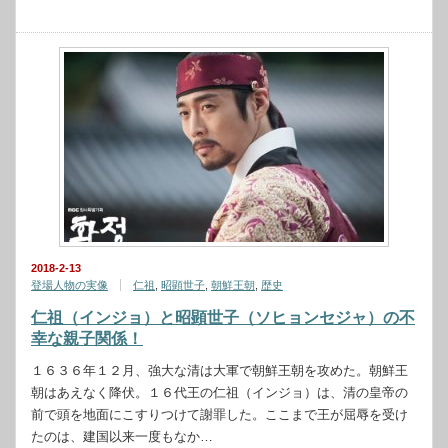
2018-2-13
登場人物の実像
仁祖
,
昭顕世子
,
朝鮮王朝
,
歴史
仁祖（インジョ）と昭顕世子（ソヒョンセジャ）の不
幸な親子関係！
１６３６年１２月、強大な清は大軍で朝鮮王朝を攻めた。朝鮮王
朝はあえなく降伏。１６代王の仁祖（インジョ）は、清の皇帝の
前で頭を地面にこすりつけて謝罪した。ここまで王が屈辱を受け
たのは、建国以来一度もなか…