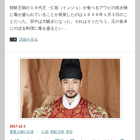
朝鮮王朝の１６代王・仁祖（インジョ）が食べるアワビの焼き物
に毒が盛られていることが発覚したのは１６４６年１月３日のこ
とだった。宮中は大騒ぎになった。それはそうだろう。王の食卓
にのぼる料理に毒を盛るとい…
詳細を見る
2017-12-3
重要人物の正体
仁祖
,
朝鮮王朝
,
歴史