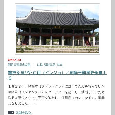
2019-1-26
朝鮮王朝歴史全集
仁祖
,
朝鮮王朝
,
歴史
罵声を浴びた仁祖（インジョ）／朝鮮王朝歴史全集１
０
１６２３年、光海君（クァンヘグン）に対して怨みを持っていた
綾陽君（ヌンヤングン）がクーデターを起こし、油断していた光
海君は廃位となって王宮を追われ、江華島（カンファド）に流罪
となりました。 …
詳細を見る