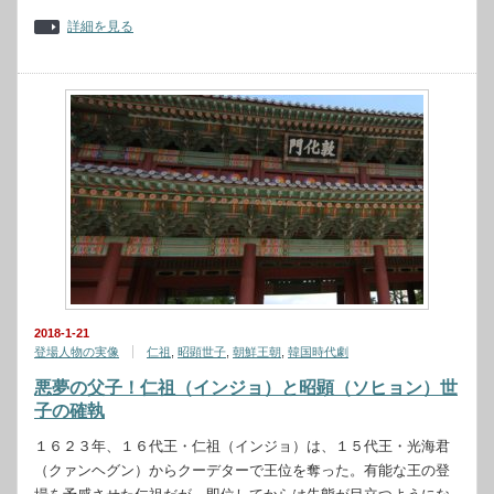
詳細を見る
2018-1-21
登場人物の実像
仁祖
,
昭顕世子
,
朝鮮王朝
,
韓国時代劇
悪夢の父子！仁祖（インジョ）と昭顕（ソヒョン）世
子の確執
１６２３年、１６代王・仁祖（インジョ）は、１５代王・光海君
（クァンヘグン）からクーデターで王位を奪った。有能な王の登