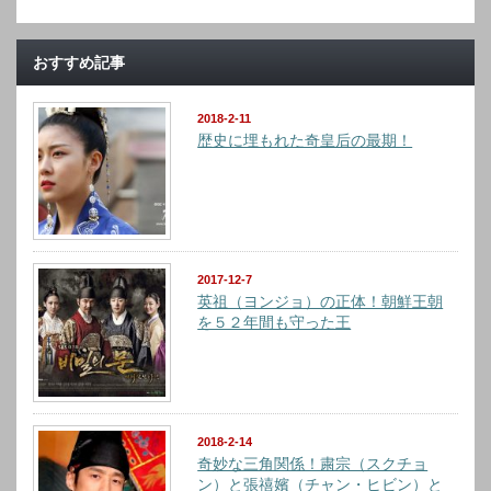
おすすめ記事
2018-2-11
歴史に埋もれた奇皇后の最期！
2017-12-7
英祖（ヨンジョ）の正体！朝鮮王朝
を５２年間も守った王
2018-2-14
奇妙な三角関係！粛宗（スクチョ
ン）と張禧嬪（チャン・ヒビン）と