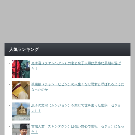
人気ランキング
光海君（クァンヘグン）の妻と息子夫婦は悲惨な最期を遂げ
た！
張禧嬪（チャン・ヒビン）の人生！なぜ悪女と呼ばれるように
なったのか
息子の文宗（ムンジョン）を案じて世を去った世宗（セジョ
ン）！
首陽大君（スヤンデグン）は強い野心で世祖（セジョ）になっ
た！