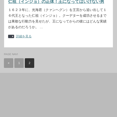
仁祖（インジョ）の正体！王になってはいけない男
１６２３年に、光海君（クァンヘグン）を王宮から追い出して１
６代王となった仁祖（インジョ）。クーデターを成功させるまで
は果敢な行動力を見せたが、王になってからの彼にはどんな実績
があるのだろうか。 …
詳細を見る
PAGE NAVI
«
1
2