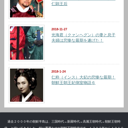
仁顕王后
2018-11-27
光海君（クァンヘグン）の妻と息子
夫婦は悲惨な最期を遂げた！
2018-1-24
仁粋（インス）大妃の悲惨な最期！
朝鮮王朝王妃側室物語６
過去２０００年の朝鮮半島は、三国時代→新羅時代→高麗王朝時代→朝鮮王朝時
代、と続いてきました。特に重要なのが朝鮮王朝時代です。１３９２年から１９１０