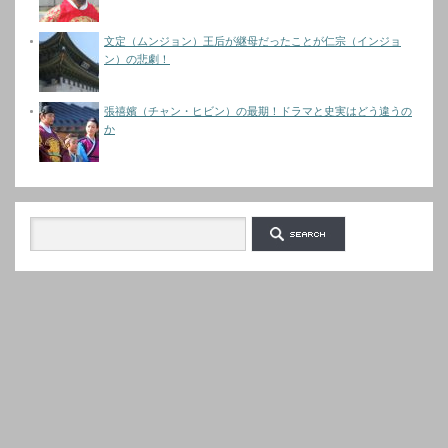
文定（ムンジョン）王后が継母だったことが仁宗（インジョ
ン）の悲劇！
張禧嬪（チャン・ヒビン）の最期！ドラマと史実はどう違うの
か