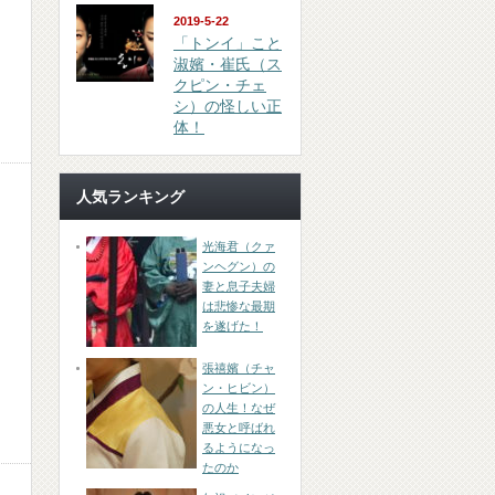
2019-5-22
「トンイ」こと
淑嬪・崔氏（ス
クピン・チェ
シ）の怪しい正
体！
人気ランキング
光海君（クァ
ンヘグン）の
妻と息子夫婦
は悲惨な最期
を遂げた！
張禧嬪（チャ
ン・ヒビン）
の人生！なぜ
悪女と呼ばれ
るようになっ
たのか