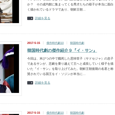
か？ その成均館に集まってくる秀才たちの様子が本当に面白
く描かれているドラマであり、朝鮮王朝…
詳細を見る
2017-5-15
傑作時代劇10
韓国時代劇
韓国時代劇の傑作紹介９『イ・サン』
今回は、米びつの中で餓死した思悼世子（サドセジャ）の息子
であるサンが、悲劇を乗り越えて王へと成長していく様子を描
いた『イ・サン』を取り上げてみた。朝鮮王朝後期の名君と称
賛されている国王をイ・ソジンが本当に…
詳細を見る
2017-5-15
傑作時代劇10
韓国時代劇