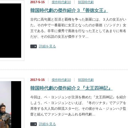
2017-5-15
傑作時代劇10
韓国時代劇
韓国時代劇の傑作紹介３『善徳女王』
古代に高句麗と百済と覇権を争った新羅には、３人の女王がい
た。その中で一番最初に女王となったのが善徳（ソンドク）女
王である。非常に優秀で善政を行なった王としてあまりに有名
だが、その伝説の女王が傑作ドラマ…
詳細を見る
2017-5-15
傑作時代劇10
韓国時代劇
韓国時代劇の傑作紹介２『太王四神記』
今回は、ペ・ヨンジュンが主演を務めた『太王四神記』を紹介
しよう。ペ・ヨンジュンといえば、『冬のソナタ』でアジアを
席巻する大人気の韓流スターだ。その彼がキム・ジョンハク監
督と組んでファンタジーあふれる時代劇…
詳細を見る