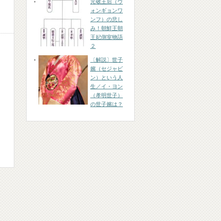
元敬王后（ウ
ォンギョンワ
ンフ）の悲し
み！朝鮮王朝
王妃側室物語
２
〔解説〕世子
嬪（セジャビ
ン）という人
生／イ・ヨン
（孝明世子）
の世子嬪は？