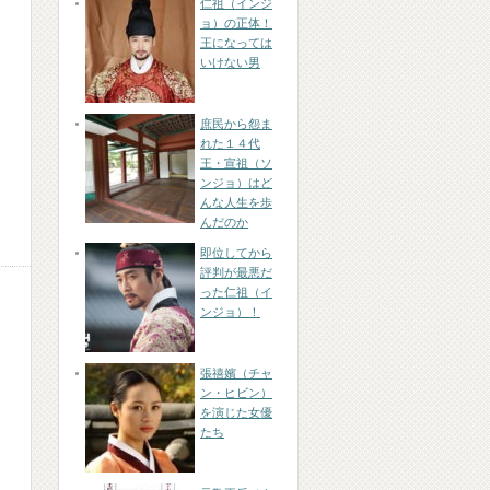
仁祖（インジ
ョ）の正体！
王になっては
いけない男
庶民から怨ま
れた１４代
王・宣祖（ソ
ンジョ）はど
んな人生を歩
んだのか
即位してから
評判が最悪だ
った仁祖（イ
ンジョ）！
張禧嬪（チャ
ン・ヒビン）
を演じた女優
たち