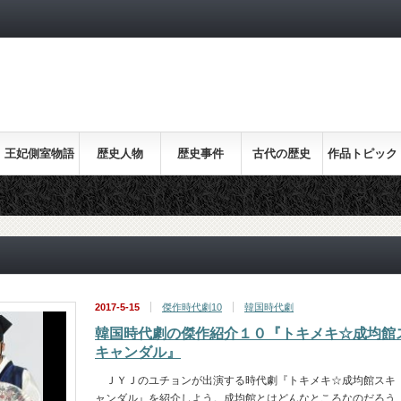
王妃側室物語
歴史人物
歴史事件
古代の歴史
作品トピック
ス
2017-5-15
傑作時代劇10
韓国時代劇
韓国時代劇の傑作紹介１０『トキメキ☆成均館
キャンダル』
ＪＹＪのユチョンが出演する時代劇『トキメキ☆成均館スキ
ャンダル』を紹介しよう。成均館とはどんなところなのだろう