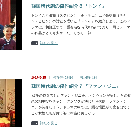
韓国時代劇の傑作紹介８『トンイ』
トンイこと淑嬪（スクピン）・崔（チェ）氏と張禧嬪（チャ
ン・ヒビン）の対立を描いた『トンイ』を紹介しよう。このド
ラマは、朝鮮王朝で一番有名な時代を描いており、同じテーマ
の作品はとても多かった。しかし、韓…
詳細を見る
2017-5-15
傑作時代劇10
韓国時代劇
韓国時代劇の傑作紹介７『ファン・ジニ』
妓生の道を志したファン・ジニをハ・ジウォンが演じ、その初
恋の相手役をチャン・グンソクが演じた時代劇『ファン・ジ
ニ』を紹介しよう。ドラマの中では、踊る場面が何度も出てく
るが女性たちが舞う姿は本当に美しかっ…
詳細を見る