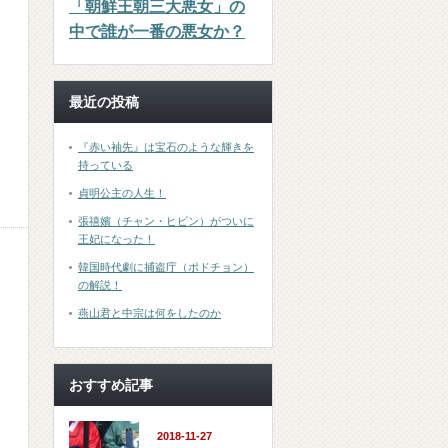
「朝鮮王朝三大悪女」の
中で誰が一番の悪女か？
最近の投稿
『赤い袖先』は宝石のような輝きを
持っている
貞明公主の人生！
張禧嬪（チャン・ヒビン）がついに
王妃になった！
韓国時代劇に捕盗庁（ポドチョン）
の解説！
燕山君と中宗は何をしたのか
おすすめ記事
2018-11-27