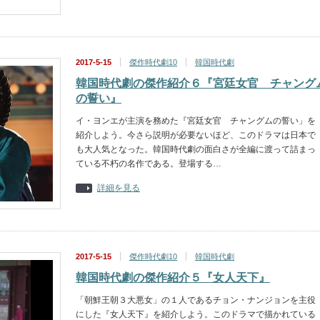
2017-5-15
傑作時代劇10
韓国時代劇
韓国時代劇の傑作紹介６『宮廷女官 チャング
の誓い』
イ・ヨンエが主演を務めた『宮廷女官 チャングムの誓い」を
紹介しよう。今さら説明が必要ないほど、このドラマは日本で
も大人気となった。韓国時代劇の面白さが全編に渡って詰まっ
ている不朽の名作である。登場する…
詳細を見る
2017-5-15
傑作時代劇10
韓国時代劇
韓国時代劇の傑作紹介５『女人天下』
「朝鮮王朝３大悪女」の１人であるチョン・ナンジョンを主役
にした『女人天下』を紹介しよう。このドラマで描かれている