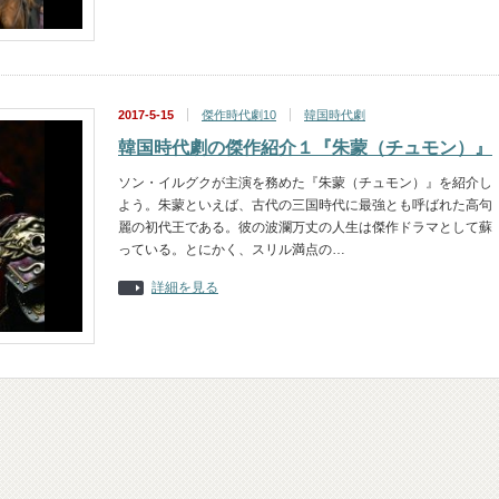
2017-5-15
傑作時代劇10
韓国時代劇
韓国時代劇の傑作紹介１『朱蒙（チュモン）』
ソン・イルグクが主演を務めた『朱蒙（チュモン）』を紹介し
よう。朱蒙といえば、古代の三国時代に最強とも呼ばれた高句
麗の初代王である。彼の波瀾万丈の人生は傑作ドラマとして蘇
っている。とにかく、スリル満点の…
詳細を見る