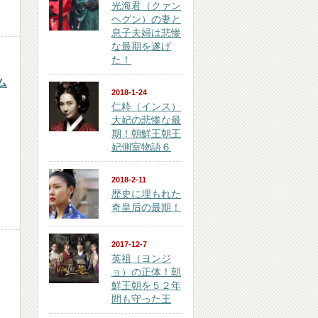
光海君（クァン
ヘグン）の妻と
息子夫婦は悲惨
な最期を遂げ
た！
ム
2018-1-24
仁粋（インス）
大妃の悲惨な最
期！朝鮮王朝王
妃側室物語６
2018-2-11
歴史に埋もれた
奇皇后の最期！
2017-12-7
英祖（ヨンジ
ョ）の正体！朝
鮮王朝を５２年
間も守った王