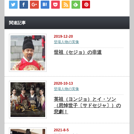
関連記事
2019-12-20
登場人物の実像
世祖（セジョ）の非道
2020-10-13
登場人物の実像
英祖（ヨンジョ）とイ・ソン
（思悼世子〔サドセジャ〕）の
悲劇！
2021-8-5