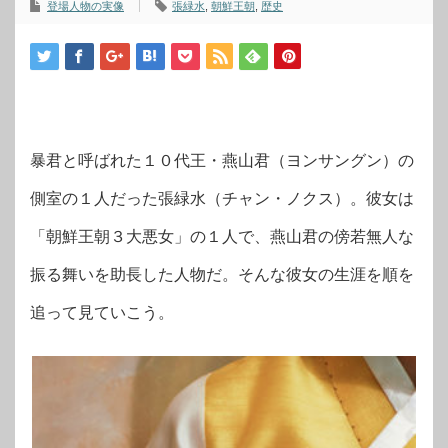
登場人物の実像
張緑水
,
朝鮮王朝
,
歴史
暴君と呼ばれた１０代王・燕山君（ヨンサングン）の
側室の１人だった張緑水（チャン・ノクス）。彼女は
「朝鮮王朝３大悪女」の１人で、燕山君の傍若無人な
振る舞いを助長した人物だ。そんな彼女の生涯を順を
追って見ていこう。