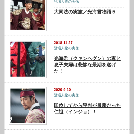
登場人物の実像
大同法の実施／光海君物語５
2018-11-27
登場人物の実像
光海君（クァンヘグン）の妻と
息子夫婦は悲惨な最期を遂げ
た！
2020-9-10
登場人物の実像
即位してから評判が最悪だった
仁祖（インジョ）！