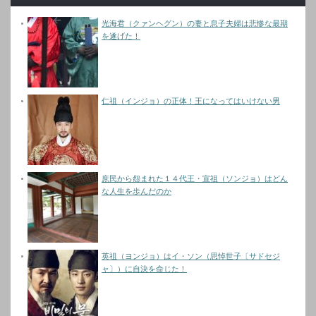
光海君（クァンヘグン）の妻と息子夫婦は悲惨な最期
を遂げた！
仁祖（インジョ）の正体！王になってはいけない男
庶民から怨まれた１４代王・宣祖（ソンジョ）はどん
な人生を歩んだのか
英祖（ヨンジョ）はイ・ソン（思悼世子〔サドセジ
ャ〕）に自決を命じた！