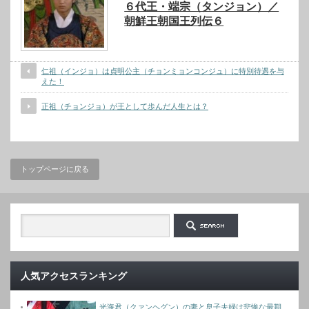
６代王・端宗（タンジョン）／
朝鮮王朝国王列伝６
仁祖（インジョ）は貞明公主（チョンミョンコンジュ）に特別待遇を与
えた！
正祖（チョンジョ）が王として歩んだ人生とは？
トップページに戻る
人気アクセスランキング
光海君（クァンヘグン）の妻と息子夫婦は悲惨な最期