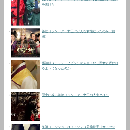
を遂げた！
善徳（ソンドク）女王はどんな女性だったのか（前
編）
張禧嬪（チャン・ヒビン）の人生！なぜ悪女と呼ばれ
るようになったのか
歴史に残る善徳（ソンドク）女王の人生とは？
英祖（ヨンジョ）はイ・ソン（思悼世子〔サドセジ