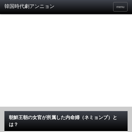
menu
朝鮮王朝の女官が所属した内命婦（ネミョンブ）と
は？