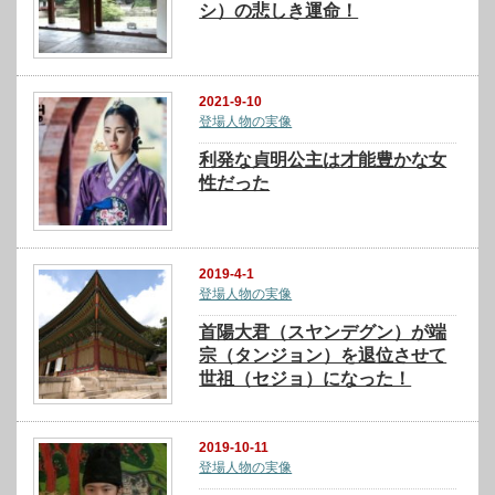
シ）の悲しき運命！
2021-9-10
登場人物の実像
利発な貞明公主は才能豊かな女
性だった
2019-4-1
登場人物の実像
首陽大君（スヤンデグン）が端
宗（タンジョン）を退位させて
世祖（セジョ）になった！
2019-10-11
登場人物の実像