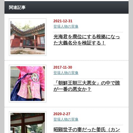
関連記事
2021-12-31
登場人物の実像
光海君を廃位にする根拠になっ
た大義名分を検証する！
2017-11-30
登場人物の実像
「朝鮮王朝三大悪女」の中で誰
が一番の悪女か？
2020-2-27
登場人物の実像
昭顕世子の妻だった姜氏（カン