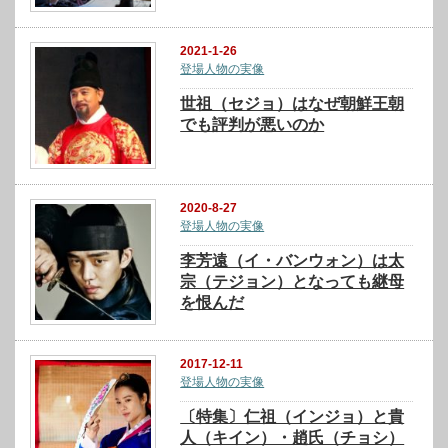
2021-1-26
登場人物の実像
世祖（セジョ）はなぜ朝鮮王朝
でも評判が悪いのか
2020-8-27
登場人物の実像
李芳遠（イ・バンウォン）は太
宗（テジョン）となっても継母
を恨んだ
2017-12-11
登場人物の実像
〔特集〕仁祖（インジョ）と貴
人（キイン）・趙氏（チョシ）