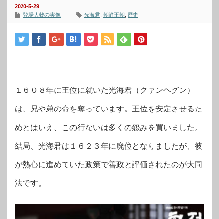
2020-5-29
登場人物の実像
光海君
,
朝鮮王朝
,
歴史
１６０８年に王位に就いた光海君（クァンヘグン）
は、兄や弟の命を奪っています。王位を安定させるた
めとはいえ、この行ないは多くの怨みを買いました。
結局、光海君は１６２３年に廃位となりましたが、彼
が熱心に進めていた政策で善政と評価されたのが大同
法です。