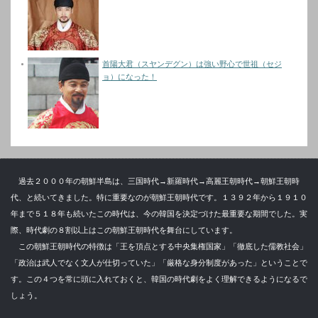
首陽大君（スヤンデグン）は強い野心で世祖（セジ
ョ）になった！
過去２０００年の朝鮮半島は、三国時代→新羅時代→高麗王朝時代→朝鮮王朝時
代、と続いてきました。特に重要なのが朝鮮王朝時代です。１３９２年から１９１０
年まで５１８年も続いたこの時代は、今の韓国を決定づけた最重要な期間でした。実
際、時代劇の８割以上はこの朝鮮王朝時代を舞台にしています。
この朝鮮王朝時代の特徴は「王を頂点とする中央集権国家」「徹底した儒教社会」
「政治は武人でなく文人が仕切っていた」「厳格な身分制度があった」ということで
す。この４つを常に頭に入れておくと、韓国の時代劇をよく理解できるようになるで
しょう。