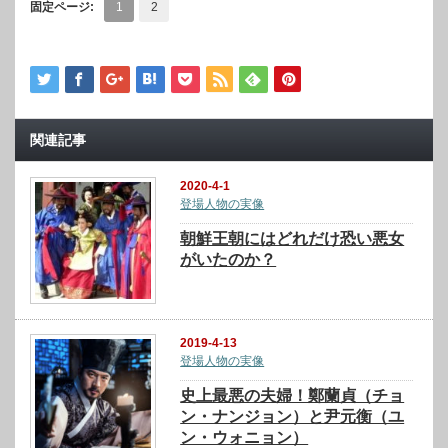
固定ページ:
1
2
関連記事
2020-4-1
登場人物の実像
朝鮮王朝にはどれだけ恐い悪女
がいたのか？
2019-4-13
登場人物の実像
史上最悪の夫婦！鄭蘭貞（チョ
ン・ナンジョン）と尹元衡（ユ
ン・ウォニョン）