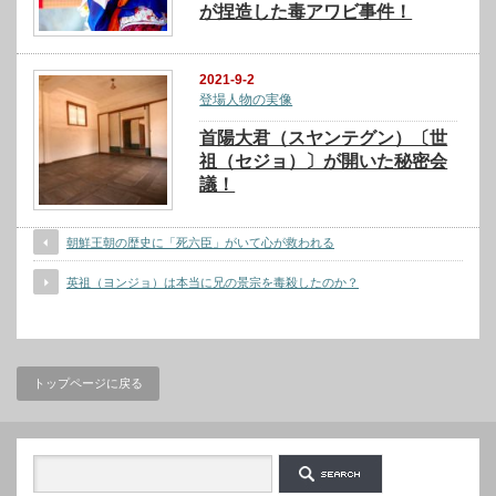
が捏造した毒アワビ事件！
2021-9-2
登場人物の実像
首陽大君（スヤンテグン）〔世
祖（セジョ）〕が開いた秘密会
議！
朝鮮王朝の歴史に「死六臣」がいて心が救われる
英祖（ヨンジョ）は本当に兄の景宗を毒殺したのか？
トップページに戻る