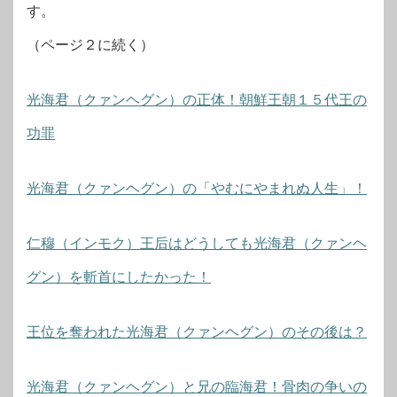
す。
（ページ２に続く）
光海君（クァンヘグン）の正体！朝鮮王朝１５代王の
功罪
光海君（クァンヘグン）の「やむにやまれぬ人生」！
仁穆（インモク）王后はどうしても光海君（クァンヘ
グン）を斬首にしたかった！
王位を奪われた光海君（クァンヘグン）のその後は？
光海君（クァンヘグン）と兄の臨海君！骨肉の争いの