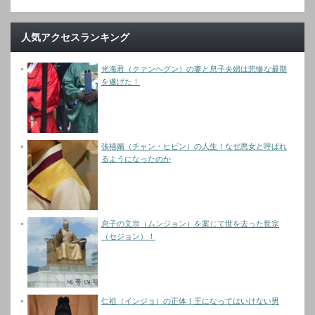
人気アクセスランキング
光海君（クァンヘグン）の妻と息子夫婦は悲惨な最期
を遂げた！
張禧嬪（チャン・ヒビン）の人生！なぜ悪女と呼ばれ
るようになったのか
息子の文宗（ムンジョン）を案じて世を去った世宗
（セジョン）！
仁祖（インジョ）の正体！王になってはいけない男