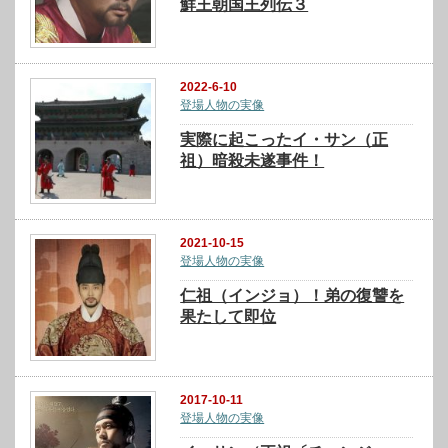
鮮王朝国王列伝３
2022-6-10
登場人物の実像
実際に起こったイ・サン（正
祖）暗殺未遂事件！
2021-10-15
登場人物の実像
仁祖（インジョ）！弟の復讐を
果たして即位
2017-10-11
登場人物の実像