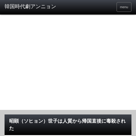
menu
昭顕（ソヒョン）世子は人質から帰国直後に毒殺され
た