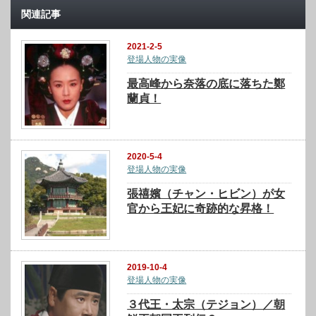
関連記事
2021-2-5
登場人物の実像
最高峰から奈落の底に落ちた鄭
蘭貞！
2020-5-4
登場人物の実像
張禧嬪（チャン・ヒビン）が女
官から王妃に奇跡的な昇格！
2019-10-4
登場人物の実像
３代王・太宗（テジョン）／朝