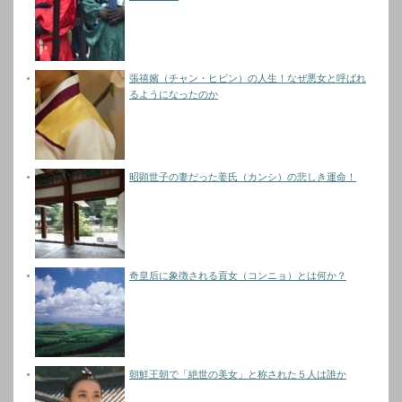
張禧嬪（チャン・ヒビン）の人生！なぜ悪女と呼ばれ
るようになったのか
昭顕世子の妻だった姜氏（カンシ）の悲しき運命！
奇皇后に象徴される貢女（コンニョ）とは何か？
朝鮮王朝で「絶世の美女」と称された５人は誰か