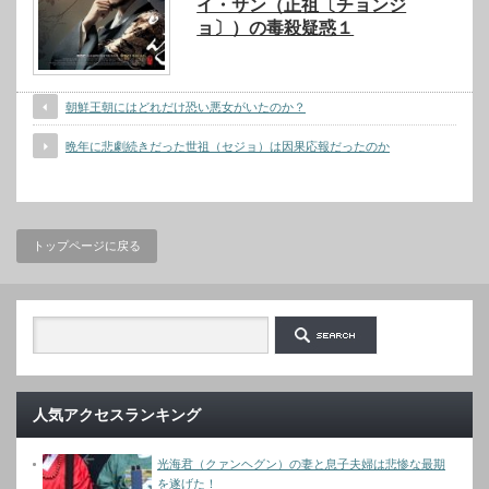
イ・サン（正祖〔チョンジ
ョ〕）の毒殺疑惑１
朝鮮王朝にはどれだけ恐い悪女がいたのか？
晩年に悲劇続きだった世祖（セジョ）は因果応報だったのか
トップページに戻る
人気アクセスランキング
光海君（クァンヘグン）の妻と息子夫婦は悲惨な最期
を遂げた！