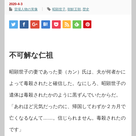
2020-4-3
登場人物の実像
昭顕世子
,
朝鮮王朝
,
歴史
不可解な仁祖
昭顕世子の妻であった姜（カン）氏は、夫が何者かに
よって毒殺されたと確信した。なにしろ、昭顕世子の
遺体は毒殺されたかのように黒ずんでいたからだ。
「あれほど元気だったのに、帰国してわずか２カ月で
亡くなるなんて……。信じられません。毒殺されたの
です」