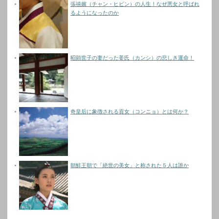
張禧嬪（チャン・ヒビン）の人生！なぜ悪女と呼ばれ
るようになったのか
昭顕世子の妻だった姜氏（カンシ）の悲しき運命！
奇皇后に象徴される貢女（コンニョ）とは何か？
朝鮮王朝で「絶世の美女」と称された５人は誰か