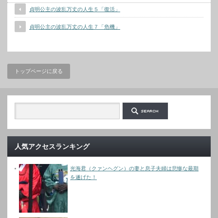
貞明公主の波乱万丈の人生５「復活」
貞明公主の波乱万丈の人生７「危機」
トップページに戻る
人気アクセスランキング
光海君（クァンヘグン）の妻と息子夫婦は悲惨な最期
を遂げた！