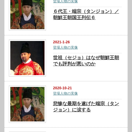
登場人物の実像
６代王・端宗（タンジョン）／
朝鮮王朝国王列伝６
2021-1-26
登場人物の実像
世祖（セジョ）はなぜ朝鮮王朝
でも評判が悪いのか
2020-10-21
登場人物の実像
悲惨な最期を遂げた端宗（タン
ジョン）に涙する