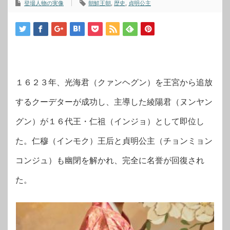
登場人物の実像
朝鮮王朝
,
歴史
,
貞明公主
１６２３年、光海君（クァンヘグン）を王宮から追放
するクーデターが成功し、主導した綾陽君（ヌンヤン
グン）が１６代王・仁祖（インジョ）として即位し
た。仁穆（インモク）王后と貞明公主（チョンミョン
コンジュ）も幽閉を解かれ、完全に名誉が回復され
た。