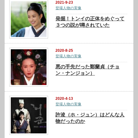
2021-9-23
登場人物の実像
発掘！トンイの正体をめぐって
３つの説が噂されていた
2020-8-25
登場人物の実像
悪の手先だった鄭蘭貞（チョ
ン・ナンジョン）
2020-4-13
登場人物の実像
許浚（ホ・ジュン）はどんな人
物だったのか