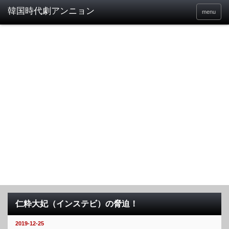
menu
仁粋大妃（インステビ）の脅迫！
2019-12-25