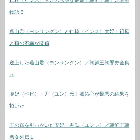
仁粋（インス）大妃の悲惨な最期！朝鮮王朝王妃側室
物語６
燕山君（ヨンサングン）と仁粋（インス）大妃！祖母
と孫の不幸な関係
逆上した燕山君（ヨンサングン）／朝鮮王朝歴史全集
５
廃妃（ペビ）・尹（ユン）氏！嫉妬心が最悪の結果を
招いた
王の顔を引っかいた廃妃・尹氏（ユンシ）／朝鮮王朝
悪女列伝１