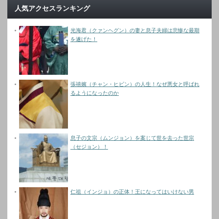
人気アクセスランキング
光海君（クァンヘグン）の妻と息子夫婦は悲惨な最期
を遂げた！
張禧嬪（チャン・ヒビン）の人生！なぜ悪女と呼ばれ
るようになったのか
息子の文宗（ムンジョン）を案じて世を去った世宗
（セジョン）！
仁祖（インジョ）の正体！王になってはいけない男