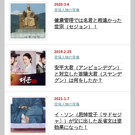
2020-3-6
登場人物の実像
健康管理では名君と程遠かった
世宗（セジョン）！
2019-2-25
登場人物の実像
安平大君（アンピョンデグン）
と対立した首陽大君（スヤンデ
グン）は何をしたか？
2021-1-7
登場人物の実像
イ・ソン（思悼世子〔サドセジ
ャ〕）が父に出した反省文は逆
効果になった！