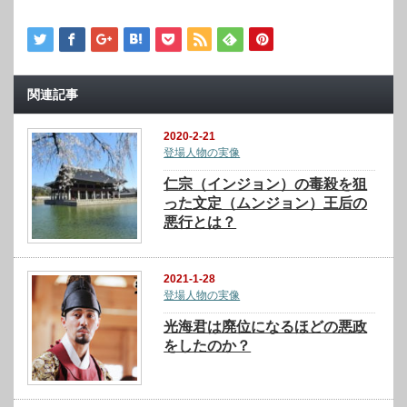
関連記事
2020-2-21
登場人物の実像
仁宗（インジョン）の毒殺を狙
った文定（ムンジョン）王后の
悪行とは？
2021-1-28
登場人物の実像
光海君は廃位になるほどの悪政
をしたのか？