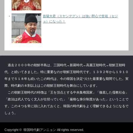
首陽大君（スヤンデグン）は強い野心で世祖（セジ
ョ）になった！
過去２０００年の朝鮮半島は、三国時代→新羅時代→高麗王朝時代→朝鮮王朝時
代、と続いてきました。特に重要なのが朝鮮王朝時代です。１３９２年から１９１０
年まで５１８年も続いたこの時代は、今の韓国を決定づけた最重要な期間でした。実
際、時代劇の８割以上はこの朝鮮王朝時代を舞台にしています。
この朝鮮王朝時代の特徴は「王を頂点とする中央集権国家」「徹底した儒教社会」
「政治は武人でなく文人が仕切っていた」「厳格な身分制度があった」ということで
す。この４つを常に頭に入れておくと、韓国の時代劇をよく理解できるようになるで
しょう。
Copyright ©
韓国時代劇アンニョン
All rights reserved.