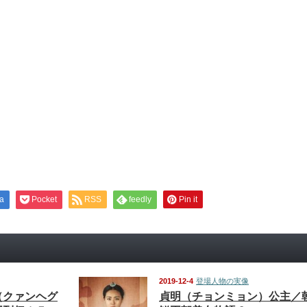
a
Pocket
RSS
feedly
Pin it
2019-12-4
登場人物の実像
（クァンヘグ
貞明（チョンミョン）公主／