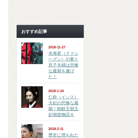
おすすめ記事
2018-11-27
光海君（クァン
ヘグン）の妻と
息子夫婦は悲惨
な最期を遂げ
た！
2018-1-24
仁粋（インス）
大妃の悲惨な最
期！朝鮮王朝王
妃側室物語６
2018-2-11
歴史に埋もれた