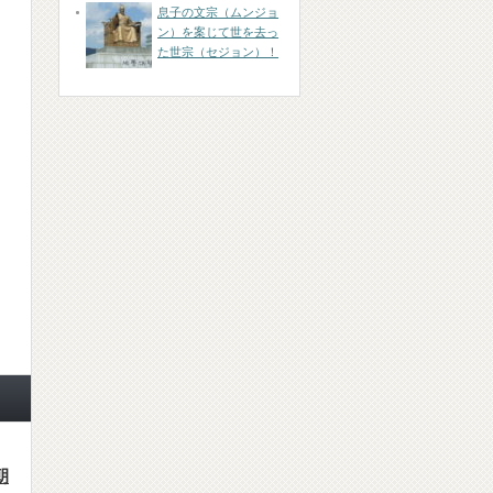
息子の文宗（ムンジョ
ン）を案じて世を去っ
た世宗（セジョン）！
朝