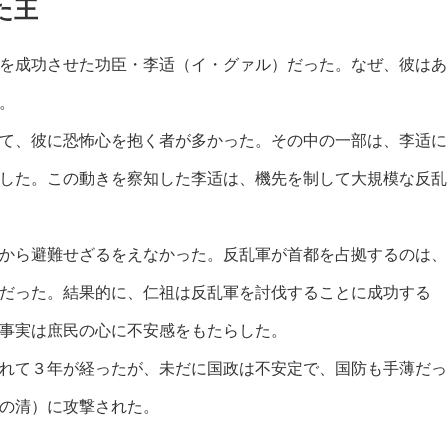
た王
を成功させた功臣・李适（イ・グァル）だった。なぜ、彼はあ
。
て、彼に恐怖心を抱く者が多かった。その中の一部は、李适に
した。この動きを察知した李适は、機先を制して大規模な反乱
から避難せざるをえなかった。反乱軍が首都を占拠するのは、
だった。結果的に、仁祖は反乱軍を討伐することに成功する
事実は庶民の心に不安感をもたらした。
れて３年が経ったが、未だに国政は不安定で、国防も手薄だっ
の清）に攻撃された。