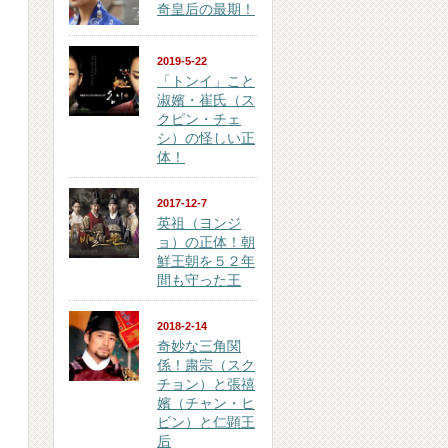
奇皇后の最期！
2019-5-22
「トンイ」こと
淑嬪・崔氏（ス
クピン・チェ
シ）の怪しい正
体！
2017-12-7
英祖（ヨンジ
ョ）の正体！朝
鮮王朝を５２年
間も守った王
2018-2-14
奇妙な三角関
係！粛宗（スク
チョン）と張禧
嬪（チャン・ヒ
ビン）と仁顕王
后