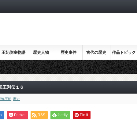
王妃側室物語
歴史人物
歴史事件
古代の歴史
作品トピック
ス
国王列伝１６
朝鮮王朝
,
歴史
a
Pocket
RSS
feedly
Pin it