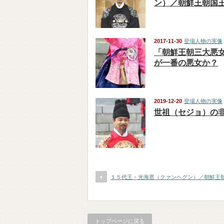
ン）／朝鮮王朝国
2017-11-30
登場人物の実像
「朝鮮王朝三大悪
が一番の悪女か？
2019-12-20
登場人物の実像
世祖（セジョ）の
１５代王・光海君（クァンヘグン）／朝鮮王
トップページに戻る