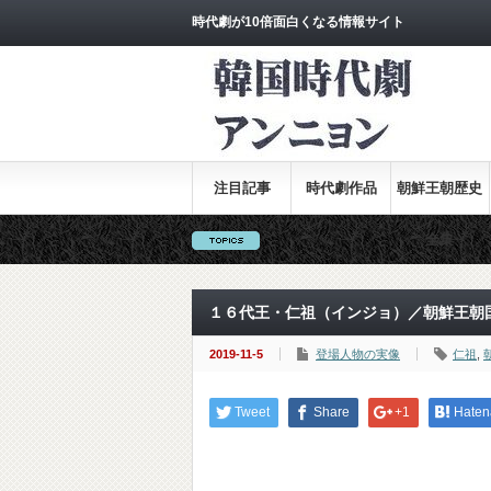
時代劇が10倍面白くなる情報サイト
注目記事
時代劇作品
朝鮮王朝歴史
全集
１６代王・仁祖（インジョ）／朝鮮王朝
2019-11-5
登場人物の実像
仁祖
,
Tweet
Share
+1
Haten