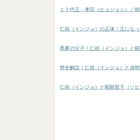
１７代王・孝宗（ヒョジョン）／朝
仁祖（インジョ）の正体！王になっ
悪夢の父子！仁祖（インジョ）と昭
歴史解説！仁祖（インジョ）と貞明
仁祖（インジョ）と昭顕世子（ソヒ