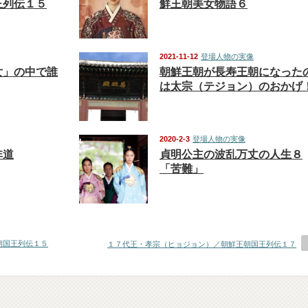
王列伝１５
鮮王朝美女物語６
2021-11-12
登場人物の実像
女」の中で誰
朝鮮王朝が長寿王朝になった
は太宗（テジョン）のおかげ
2020-2-3
登場人物の実像
非道
貞明公主の波乱万丈の人生８
「苦難」
朝国王列伝１５
１７代王・孝宗（ヒョジョン）／朝鮮王朝国王列伝１７