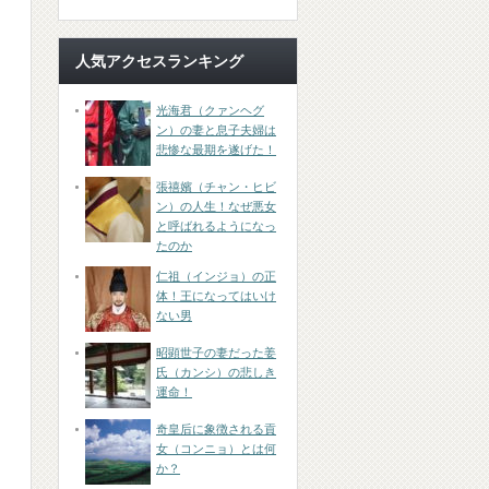
人気アクセスランキング
光海君（クァンヘグ
ン）の妻と息子夫婦は
悲惨な最期を遂げた！
張禧嬪（チャン・ヒビ
ン）の人生！なぜ悪女
と呼ばれるようになっ
たのか
仁祖（インジョ）の正
体！王になってはいけ
ない男
昭顕世子の妻だった姜
氏（カンシ）の悲しき
運命！
奇皇后に象徴される貢
女（コンニョ）とは何
か？