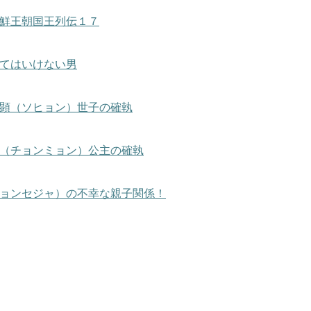
鮮王朝国王列伝１７
てはいけない男
顕（ソヒョン）世子の確執
（チョンミョン）公主の確執
ョンセジャ）の不幸な親子関係！