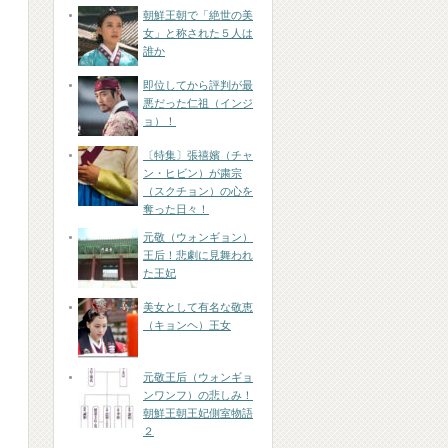
朝鮮王朝で「絶世の美
女」と称された５人は
誰か
即位してから評判が最
悪だった仁祖（インジ
ョ）！
〔特集〕張禧嬪（チャ
ン・ヒビン）が粛宗
（スクチョン）の心を
奪った日々！
元敬（ウォンギョン）
王后！悲劇に見舞われ
た王妃
美女として有名な敬恵
（キョンヘ）王女
元敬王后（ウォンギョ
ンワンフ）の悲しみ！
朝鮮王朝王妃側室物語
２