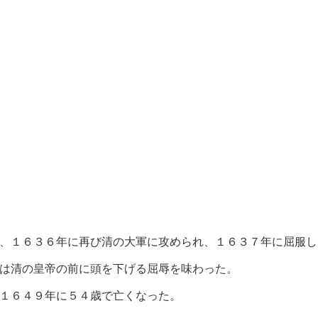
、１６３６年に再び清の大軍に攻められ、１６３７年に屈服し
は清の皇帝の前に頭を下げる屈辱を味わった。
１６４９年に５４歳で亡くなった。