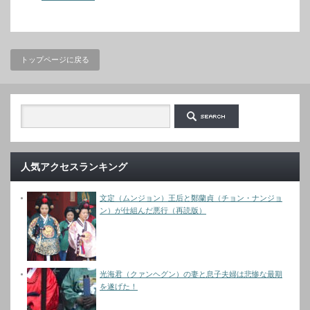
トップページに戻る
人気アクセスランキング
文定（ムンジョン）王后と鄭蘭貞（チョン・ナンジョ
ン）が仕組んだ悪行（再読版）
光海君（クァンヘグン）の妻と息子夫婦は悲惨な最期
を遂げた！