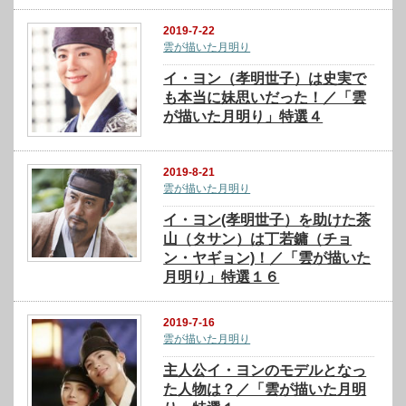
2019-7-22
雲が描いた月明り
イ・ヨン（孝明世子）は史実で
も本当に妹思いだった！／「雲
が描いた月明り」特選４
2019-8-21
雲が描いた月明り
イ・ヨン(孝明世子）を助けた茶
山（タサン）は丁若鏞（チョ
ン・ヤギョン)！／「雲が描いた
月明り」特選１６
2019-7-16
雲が描いた月明り
主人公イ・ヨンのモデルとなっ
た人物は？／「雲が描いた月明