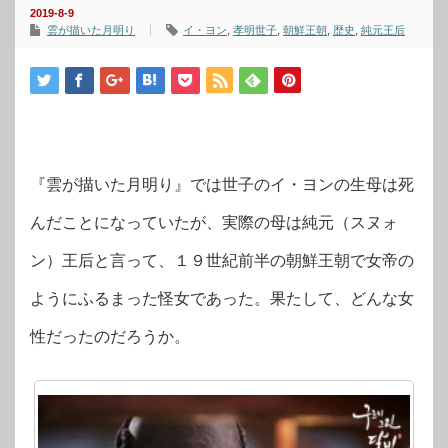
2019-8-9
雲が描いた月明り
イ・ヨン
,
孝明世子
,
朝鮮王朝
,
歴史
,
純元王后
『雲が描いた月明り』では世子のイ・ヨンの生母は死
んだことになっていたが、実際の母は純元（スヌォ
ン）王后と言って、１９世紀前半の朝鮮王朝で女帝の
ようにふるまった怪女であった。果たして、どんな女
性だったのだろうか。