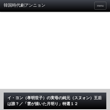
menu
イ・ヨン（孝明世子）の実母の純元（スヌォン）王后
は誰？／「雲が描いた月明り」特選１２