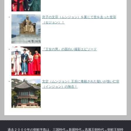
息子の文宗（ムンジョン）を案じて世を去った世宗
（セジョン）！
『王女の男』の面白い撮影エピソード
文定（ムンジョン）王后に毒殺された疑いが強い仁宗
（インジョン）の無念！
過去２０００年の朝鮮半島は、三国時代→新羅時代→高麗王朝時代→朝鮮王朝時