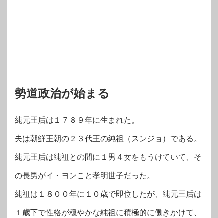
勢道政治が始まる
純元王后は１７８９年に生まれた。
夫は朝鮮王朝の２３代王の純祖（スンジョ）である。
純元王后は純祖との間に１男４女をもうけていて、そ
の長男がイ・ヨンこと孝明世子だった。
純祖は１８００年に１０歳で即位したが、純元王后は
１歳下で性格が穏やかな純祖に積極的に働きかけて、