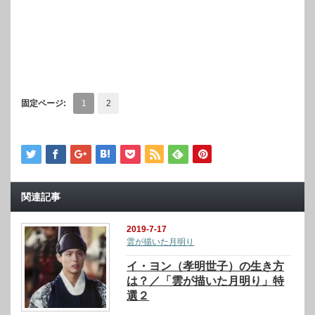
固定ページ:
1
2
関連記事
2019-7-17
雲が描いた月明り
イ・ヨン（孝明世子）の生き方
は？／「雲が描いた月明り」特
選２