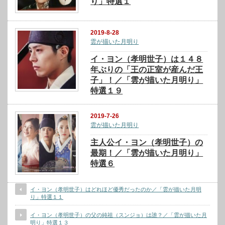
り」特選１
2019-8-28
雲が描いた月明り
イ・ヨン（孝明世子）は１４８
年ぶりの「王の正室が産んだ王
子」！／「雲が描いた月明り」
特選１９
2019-7-26
雲が描いた月明り
主人公イ・ヨン（孝明世子）の
最期！／「雲が描いた月明り」
特選６
イ・ヨン（孝明世子）はどれほど優秀だったのか／「雲が描いた月明
り」特選１１
イ・ヨン（孝明世子）の父の純祖（スンジョ）は誰？／「雲が描いた月
明り」特選１３