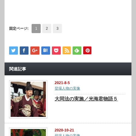
固定ページ:
1
2
3
関連記事
2021-8-5
登場人物の実像
大同法の実施／光海君物語５
2020-10-21
登場人物の実像