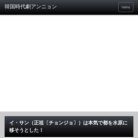
menu
イ・サン（正祖〔チョンジョ〕）は本気で都を水原に
移そうとした！