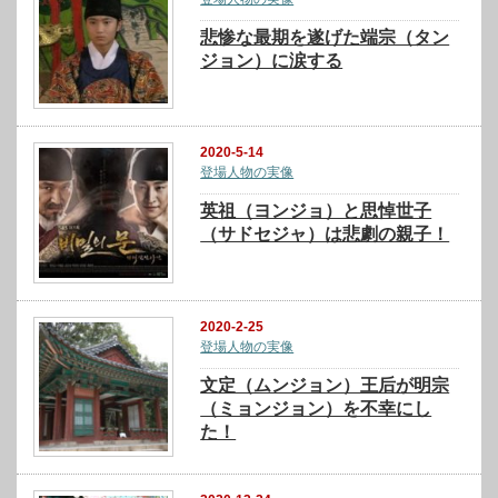
悲惨な最期を遂げた端宗（タン
ジョン）に涙する
2020-5-14
登場人物の実像
英祖（ヨンジョ）と思悼世子
（サドセジャ）は悲劇の親子！
2020-2-25
登場人物の実像
文定（ムンジョン）王后が明宗
（ミョンジョン）を不幸にし
た！