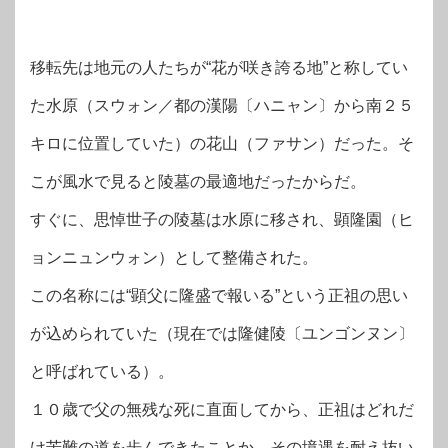
移転先は地元の人たちが“花が咲き誇る地”と称してい
た水原（スウォン／都の漢陽〔ハニャン〕から南２５
キロに位置していた）の花山（ファサン）だった。そ
こが風水で見ると陵墓の最適地だったからだ。
すぐに、思悼世子の陵墓は水原に移され、顕隆園（ヒ
ョンニュンウォン）として整備された。
この名称には“顕父に隆盛で報いる”という正祖の思い
が込められていた（現在では隆健陵〔ユンゴンヌン〕
と呼ばれている）。
１０歳で父の無残な死に直面してから、正祖はどれだ
け苦難の道を歩んできたことか。その境遇を耐え抜い