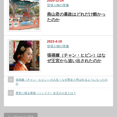
2020-12-24
登場人物の実像
燕山君の暴政はどれだけ酷かっ
たのか
2023-4-19
登場人物の実像
張禧嬪（チャン・ヒビン）はな
ぜ王宮から追い出されたのか
張禧嬪（チャン・ヒビン）の人生！なぜ悪女と呼ばれるようになったの
か
歴史に残る善徳（ソンドク）女王の人生とは？
トップページに戻る