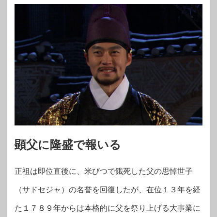
顕父に隆盛で報いる
正祖は即位直後に、米びつで餓死した父の思悼世子
（サドセジャ）の名誉を回復したが、在位１３年を経
た１７８９年からは本格的に父を祭り上げる大事業に