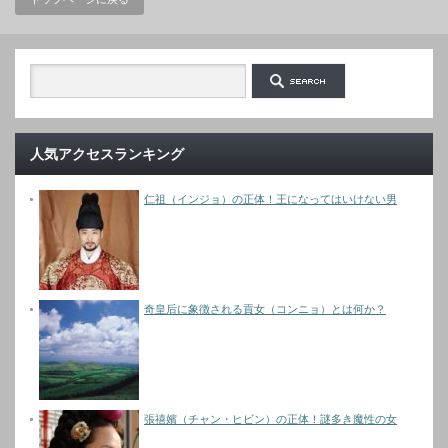
人気アクセスランキング
仁祖（インジョ）の正体！王になってはいけない男
奇皇后に象徴される貢女（コンニョ）とは何か？
張禧嬪（チャン・ヒビン）の正体！謎多き魔性の女