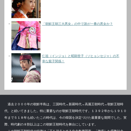
「朝鮮王朝三大悪女」の中で誰が一番の悪女か？
仁祖（インジョ）と昭顕世子（ソヒョンセジャ）の不
幸な親子関係！
過去２０００年の朝鮮半島は、三国時代→新羅時代→高麗王朝時代→朝鮮王朝時
代、と続いてきました。特に重要なのが朝鮮王朝時代です。１３９２年から１９１０
年まで５１８年も続いたこの時代は、今の韓国を決定づけた最重要な期間でした。実
際、時代劇の８割以上はこの朝鮮王朝時代を舞台にしています。