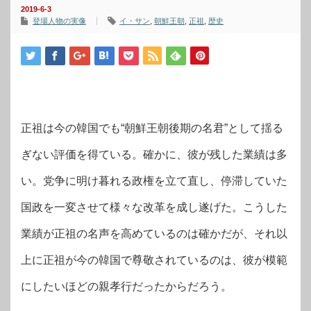
2019-6-3
登場人物の実像
イ・サン
,
朝鮮王朝
,
正祖
,
歴史
正祖は今の韓国でも“朝鮮王朝後期の名君”として揺る
ぎない評価を得ている。確かに、彼が残した業績は多
い。党争に明け暮れる政権を立て直し、停滞していた
国政を一変させて様々な改革を成し遂げた。こうした
業績が正祖の名声を高めているのは確かだが、それ以
上に正祖が今の韓国で尊敬されているのは、彼が模範
にしたいほどの親孝行だったからだろう。