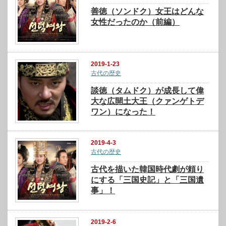
善徳（ソンドク）女王はどんな
女性だったのか（前編）
2019-1-23
古代の歴史
談徳（タムドク）が成長して偉
大な広開土大王（クァンゲトデ
ワン）になった！
2019-4-3
古代の歴史
古代を描いた韓国時代劇が頼り
にする「三国史記」と「三国遺
事」！
2019-2-6