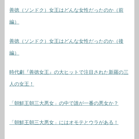
善徳（ソンドク）女王はどんな女性だったのか（前
編）
善徳（ソンドク）女王はどんな女性だったのか（後
編）
時代劇『善徳女王』の大ヒットで注目された新羅の三
人の女王！
「朝鮮王朝三大悪女」の中で誰が一番の悪女か？
「朝鮮王朝三大悪女」にはオモテとウラがある！