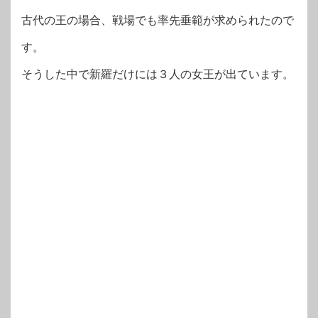
古代の王の場合、戦場でも率先垂範が求められたので
す。
そうした中で新羅だけには３人の女王が出ています。