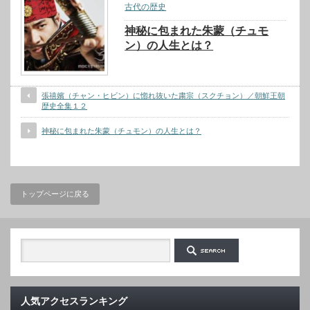
古代の歴史
神秘に包まれた朱蒙（チュモ
ン）の人生とは？
張禧嬪（チャン・ヒビン）に惚れ抜いた粛宗（スクチョン）／朝鮮王朝
歴史全集１２
神秘に包まれた朱蒙（チュモン）の人生とは？
トップページに戻る
人気アクセスランキング