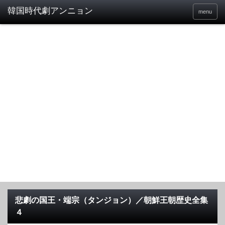
menu
悲劇の国王・端宗（タンジョン）／朝鮮王朝歴史全集
４