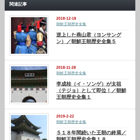
関連記事
2018-12-18
朝鮮王朝歴史全集
逆上した燕山君（ヨンサング
ン）／朝鮮王朝歴史全集５
2018-11-28
朝鮮王朝歴史全集
李成桂（イ・ソンゲ）が太祖
（テジョ）として即位！／朝鮮
王朝歴史全集１
2019-2-22
朝鮮王朝歴史全集
５１８年間続いた王朝の終焉／
朝鮮王朝歴史全集１８