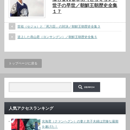
世子の早世／朝鮮王朝歴史全集
１７
世祖（セジョ）と「死六臣」の対決／朝鮮王朝歴史全集３
逆上した燕山君（ヨンサングン）／朝鮮王朝歴史全集５
トップページに戻る
人気アクセスランキング
光海君（クァンヘグン）の妻と息子夫婦は悲惨な最期
を遂げた！