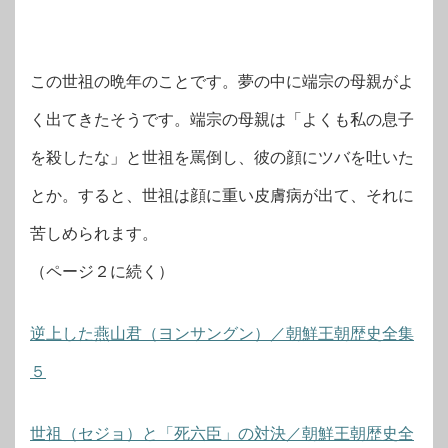
この世祖の晩年のことです。夢の中に端宗の母親がよ
く出てきたそうです。端宗の母親は「よくも私の息子
を殺したな」と世祖を罵倒し、彼の顔にツバを吐いた
とか。すると、世祖は顔に重い皮膚病が出て、それに
苦しめられます。
（ページ２に続く）
逆上した燕山君（ヨンサングン）／朝鮮王朝歴史全集
５
世祖（セジョ）と「死六臣」の対決／朝鮮王朝歴史全