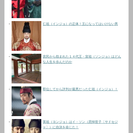
仁祖（インジョ）の正体！王になってはいけない男
庶民から怨まれた１４代王・宣祖（ソンジョ）はどん
な人生を歩んだのか
即位してから評判が最悪だった仁祖（インジョ）！
英祖（ヨンジョ）はイ・ソン（思悼世子〔サドセジ
ャ〕）に自決を命じた！