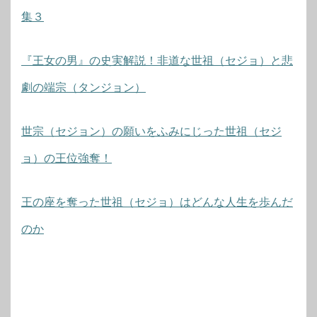
集３
『王女の男』の史実解説！非道な世祖（セジョ）と悲
劇の端宗（タンジョン）
世宗（セジョン）の願いをふみにじった世祖（セジ
ョ）の王位強奪！
王の座を奪った世祖（セジョ）はどんな人生を歩んだ
のか