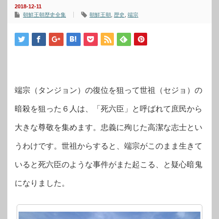
2018-12-11
朝鮮王朝歴史全集
朝鮮王朝
,
歴史
,
端宗
端宗（タンジョン）の復位を狙って世祖（セジョ）の
暗殺を狙った６人は、「死六臣」と呼ばれて庶民から
大きな尊敬を集めます。忠義に殉じた高潔な志士とい
うわけです。世祖からすると、端宗がこのまま生きて
いると死六臣のような事件がまた起こる、と疑心暗鬼
になりました。