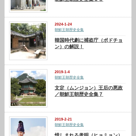
2024-1-24
朝鮮王朝歴史全集
韓国時代劇に捕盗庁（ポドチョ
ン）の解説！
2019-1-4
朝鮮王朝歴史全集
文定（ムンジョン）王后の悪政
／朝鮮王朝歴史全集７
2019-2-21
朝鮮王朝歴史全集
惜しまれる孝明（ヒョミョン）